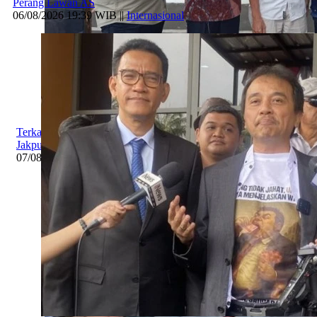
Perang Lawan AS
06/08/2026 19:39 WIB ||
Internasional
Terkait Ijazah Jokowi, 3 Gugatan Akan Diajukan ke PN
Jakpus dan PTUN
07/08/2026 19:06 WIB ||
Hukum