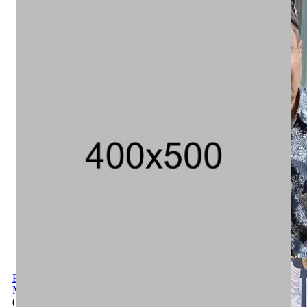
Putusan PTUN Terkait Dokumen Akademik Jokowi, Makin
Menggerus Reputasi UGM
08/08/2026 17:52 WIB ||
Hukum
Putusan PTUN Terkait Dokumen Akademik Jokowi, Makin
Menggerus Reputasi UGM
08/08/2026 17:52 WIB ||
Hukum