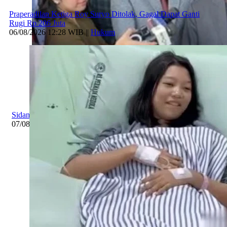
Praperadilan Ketiga Roy Suryo Ditolak, Gagal Dapat Ganti
Rugi Rp 206 Juta
06/08/2026 12:28 WIB ||
Hukum
Sidang Praperadilan Keempat Roy Suryo Ditinda
07/08/2026 17:10 WIB ||
Hukum