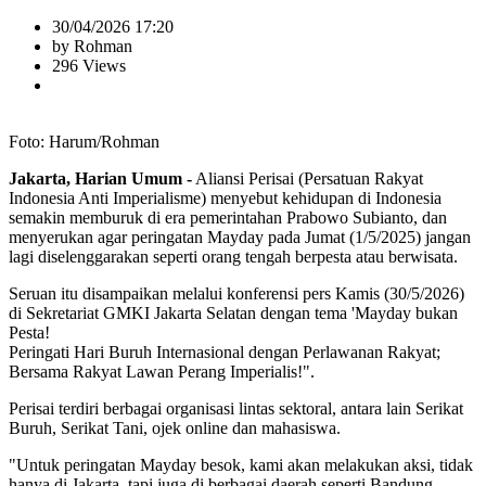
30/04/2026 17:20
by Rohman
296 Views
Foto: Harum/Rohman
Jakarta, Harian Umum -
Aliansi Perisai (Persatuan Rakyat
Indonesia Anti Imperialisme) menyebut kehidupan di Indonesia
semakin memburuk di era pemerintahan Prabowo Subianto, dan
menyerukan agar peringatan Mayday pada Jumat (1/5/2025) jangan
lagi diselenggarakan seperti orang tengah berpesta atau berwisata.
Seruan itu disampaikan melalui konferensi pers Kamis (30/5/2026)
di Sekretariat GMKI Jakarta Selatan dengan tema 'Mayday bukan
Pesta!
Peringati Hari Buruh Internasional dengan Perlawanan Rakyat;
Bersama Rakyat Lawan Perang Imperialis!".
Perisai terdiri berbagai organisasi lintas sektoral, antara lain Serikat
Buruh, Serikat Tani, ojek online dan mahasiswa.
"Untuk peringatan Mayday besok, kami akan melakukan aksi, tidak
hanya di Jakarta, tapi juga di berbagai daerah seperti Bandung,