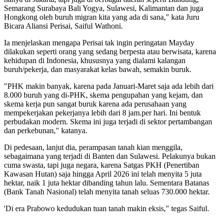
Semarang Surabaya Bali Yogya, Sulawesi, Kalimantan dan juga
Hongkong oleh buruh migran kita yang ada di sana," kata Juru
Bicara Aliansi Perisai, Saiful Wathoni.
Ia menjelaskan mengapa Perisai tak ingin peringatan Mayday
dilakukan seperti orang yang sedang berpesta atau berwisata, karena
kehidupan di Indonesia, khususnya yang dialami kalangan
buruh/pekerja, dan masyarakat kelas bawah, semakin buruk.
"PHK makin banyak, karena pada Januari-Maret saja ada lebih dari
8.000 buruh yang di-PHK, skema pengupahan yang kejam, dan
skema kerja pun sangat buruk karena ada perusahaan yang
mempekerjakan pekerjanya lebih dari 8 jam.per hari. Ini bentuk
perbudakan modern. Skema ini juga terjadi di sektor pertambangan
dan perkebunan," katanya.
Di pedesaan, lanjut dia, perampasan tanah kian menggila,
sebagaimana yang terjadi di Banten dan Sulawesi. Pelakunya bukan
cuma swasta, tapi juga negara, karena Satgas PKH (Penertiban
Kawasan Hutan) saja hingga April 2026 ini telah menyita 5 juta
hektar, naik 1 juta hektar dibanding tahun lalu. Sementara Batanas
(Bank Tanah Nasional) telah menyita tanah seluas 730.000 hektar.
'Di era Prabowo kedudukan tuan tanah makin eksis," tegas Saiful.