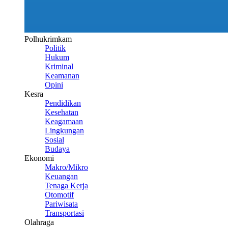
Polhukrimkam
Politik
Hukum
Kriminal
Keamanan
Opini
Kesra
Pendidikan
Kesehatan
Keagamaan
Lingkungan
Sosial
Budaya
Ekonomi
Makro/Mikro
Keuangan
Tenaga Kerja
Otomotif
Pariwisata
Transportasi
Olahraga