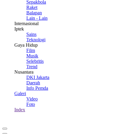
Sepakbola
Raket
Balapan
Lain - Lain
Internasional
Iptek
Sains
Teknologi
Gaya Hidup
Film
Musik
Selebritis
Trend
Nusantara
DKI Jakarta
Daerah
Info Pemda
Galeri
Video
Foto
Index