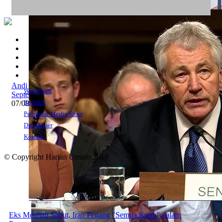
Andi Gani Tegaskan Buruh Tetap Demo pada Agustus -
Web Profil
September
Redaksi
07/08/2026 20:52 WIB ||
Tenaga Kerja
Pedoman Media Siber
Disclaimer
Kontak
© Copyright Harian Umum 2018
Eks Menhan Sebut, Iran Pegang "Semua Kartu" dalam