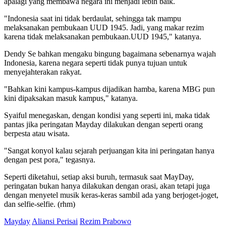
apalagi yang membawa negara ini menjadi lebih baik.
"Indonesia saat ini tidak berdaulat, sehingga tak mampu
melaksanakan pembukaan UUD 1945. Jadi, yang makar rezim
karena tidak melaksanakan pembukaan.UUD 1945," katanya.
Dendy Se bahkan mengaku bingung bagaimana sebenarnya wajah
Indonesia, karena negara seperti tidak punya tujuan untuk
menyejahterakan rakyat.
"Bahkan kini kampus-kampus dijadikan hamba, karena MBG pun
kini dipaksakan masuk kampus," katanya.
Syaiful menegaskan, dengan kondisi yang seperti ini, maka tidak
pantas jika peringatan Mayday dilakukan dengan seperti orang
berpesta atau wisata.
"Sangat konyol kalau sejarah perjuangan kita ini peringatan hanya
dengan pest pora," tegasnya.
Seperti diketahui, setiap aksi buruh, termasuk saat MayDay,
peringatan bukan hanya dilakukan dengan orasi, akan tetapi juga
dengan menyetel musik keras-keras sambil ada yang berjoget-joget,
dan selfie-selfie. (rhm)
Mayday
Aliansi Perisai
Rezim Prabowo