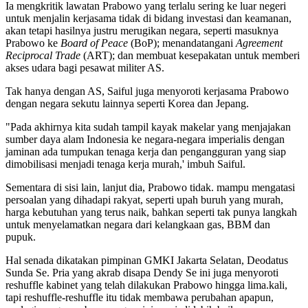
Ia mengkritik lawatan Prabowo yang terlalu sering ke luar negeri
untuk menjalin kerjasama tidak di bidang investasi dan keamanan,
akan tetapi hasilnya justru merugikan negara, seperti masuknya
Prabowo ke
Board of Peace
(BoP); menandatangani
Agreement
Reciprocal Trade
(ART); dan membuat kesepakatan untuk memberi
akses udara bagi pesawat militer AS.
Tak hanya dengan AS, Saiful juga menyoroti kerjasama Prabowo
dengan negara sekutu lainnya seperti Korea dan Jepang.
"Pada akhirnya kita sudah tampil kayak makelar yang menjajakan
sumber daya alam Indonesia ke negara-negara imperialis dengan
jaminan ada tumpukan tenaga kerja dan pengangguran yang siap
dimobilisasi menjadi tenaga kerja murah,' imbuh Saiful.
Sementara di sisi lain, lanjut dia, Prabowo tidak. mampu mengatasi
persoalan yang dihadapi rakyat, seperti upah buruh yang murah,
harga kebutuhan yang terus naik, bahkan seperti tak punya langkah
untuk menyelamatkan negara dari kelangkaan gas, BBM dan
pupuk.
Hal senada dikatakan pimpinan GMKI Jakarta Selatan, Deodatus
Sunda Se. Pria yang akrab disapa Dendy Se ini juga menyoroti
reshuffle kabinet yang telah dilakukan Prabowo hingga lima.kali,
tapi reshuffle-reshuffle itu tidak membawa perubahan apapun,