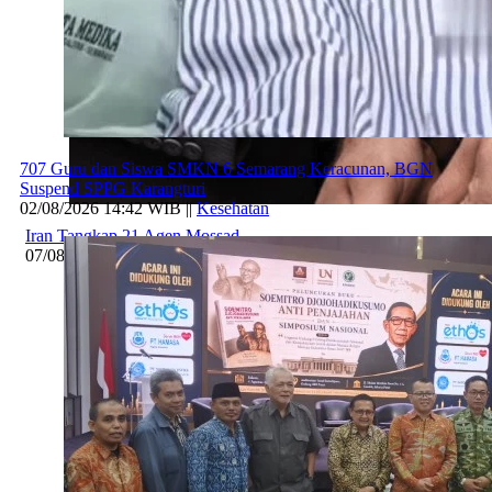
707 Guru dan Siswa SMKN 6 Semarang Keracunan, BGN
Suspend SPPG Karangturi
02/08/2026 14:42 WIB ||
Kesehatan
Iran Tangkap 21 Agen Mossad
07/08/2026 10:32 WIB ||
Internasional