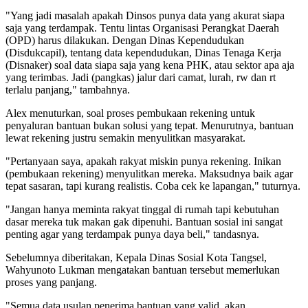
"Yang jadi masalah apakah Dinsos punya data yang akurat siapa
saja yang terdampak. Tentu lintas Organisasi Perangkat Daerah
(OPD) harus dilakukan. Dengan Dinas Kependudukan
(Disdukcapil), tentang data kependudukan, Dinas Tenaga Kerja
(Disnaker) soal data siapa saja yang kena PHK, atau sektor apa aja
yang terimbas. Jadi (pangkas) jalur dari camat, lurah, rw dan rt
terlalu panjang," tambahnya.
Alex menuturkan, soal proses pembukaan rekening untuk
penyaluran bantuan bukan solusi yang tepat. Menurutnya, bantuan
lewat rekening justru semakin menyulitkan masyarakat.
"Pertanyaan saya, apakah rakyat miskin punya rekening. Inikan
(pembukaan rekening) menyulitkan mereka. Maksudnya baik agar
tepat sasaran, tapi kurang realistis. Coba cek ke lapangan," tuturnya.
"Jangan hanya meminta rakyat tinggal di rumah tapi kebutuhan
dasar mereka tuk makan gak dipenuhi. Bantuan sosial ini sangat
penting agar yang terdampak punya daya beli," tandasnya.
Sebelumnya diberitakan, Kepala Dinas Sosial Kota Tangsel,
Wahyunoto Lukman mengatakan bantuan tersebut memerlukan
proses yang panjang.
"Semua data usulan penerima bantuan yang valid, akan