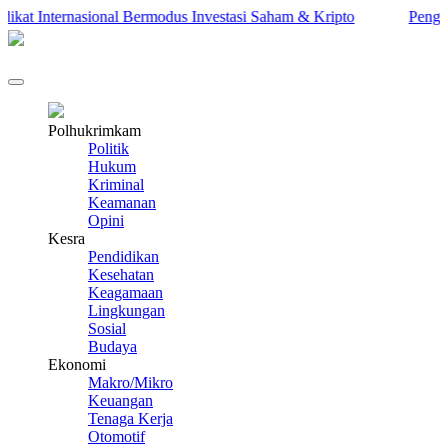
t Internasional Bermodus Investasi Saham & Kripto
Pengamat I
Polhukrimkam
Politik
Hukum
Kriminal
Keamanan
Opini
Kesra
Pendidikan
Kesehatan
Keagamaan
Lingkungan
Sosial
Budaya
Ekonomi
Makro/Mikro
Keuangan
Tenaga Kerja
Otomotif