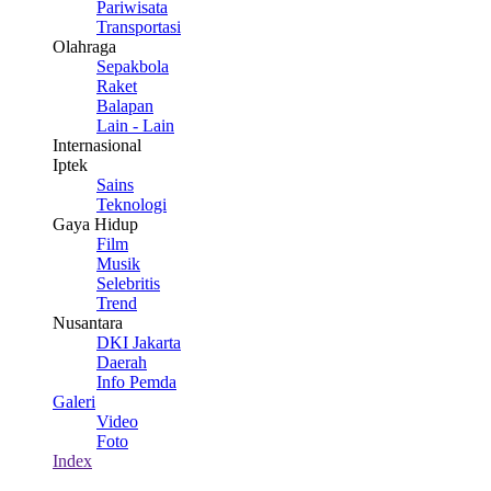
Pariwisata
Transportasi
Olahraga
Sepakbola
Raket
Balapan
Lain - Lain
Internasional
Iptek
Sains
Teknologi
Gaya Hidup
Film
Musik
Selebritis
Trend
Nusantara
DKI Jakarta
Daerah
Info Pemda
Galeri
Video
Foto
Index