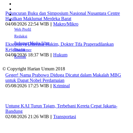
Peluncuran Buku dan Simposium Nasional Nusantara Centre
Hasilkan Maklumat Merdeka Barat
04/08/2026 22:54 WIB ||
Makro/Mikro
Web Profil
Redaksi
Pedoman Media Siber
Eksepsinya Diterima Hakim, Dokter Tifa Praperadilankan
Kejaksaan
Disclaimer
04/08/2026 18:37 WIB ||
Hukum
Kontak
© Copyright Harian Umum 2018
Geger! Nama Prabowo Diduga Dicatut dalam Makalah MBG
untuk Dapat Nobel Perdamaian
05/08/2026 17:25 WIB ||
Kriminal
Untung KAI Turun Tajam, Terbebani Kereta Cepat Jakarta-
Bandung
02/08/2026 21:26 WIB ||
Transportasi