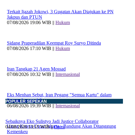
Terkait Ijazah Jokowi, 3 Gugatan Akan Diajukan ke PN
Jakpus dan PTUN
07/08/2026 19:06 WIB ||
Hukum
Sidang Praperadilan Keempat Roy Suryo Ditinda
07/08/2026 17:10 WIB ||
Hukum
Iran Tangkap 21 Agen Mossad
07/08/2026 10:32 WIB ||
Internasional
Eks Menhan Sebut, Iran Pegang "Semua Kartu" dalam
Perang Lawan AS
POPULER SEPEKAN
06/08/2026 19:39 WIB ||
Internasional
Sebaiknya Eko Sulistyo Jadi Justice Collaborator
Utang Kereta Cepat Jakarta - Bandung Akan Ditanggung
04/08/2026 13:15 WIB ||
Opini
Kemenkeu