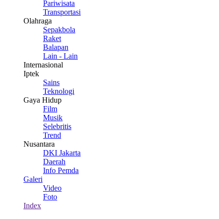
Pariwisata
Transportasi
Olahraga
Sepakbola
Raket
Balapan
Lain - Lain
Internasional
Iptek
Sains
Teknologi
Gaya Hidup
Film
Musik
Selebritis
Trend
Nusantara
DKI Jakarta
Daerah
Info Pemda
Galeri
Video
Foto
Index