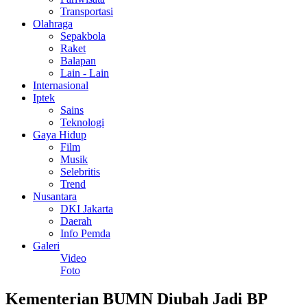
Transportasi
Olahraga
Sepakbola
Raket
Balapan
Lain - Lain
Internasional
Iptek
Sains
Teknologi
Gaya Hidup
Film
Musik
Selebritis
Trend
Nusantara
DKI Jakarta
Daerah
Info Pemda
Galeri
Video
Foto
Kementerian BUMN Diubah Jadi BP