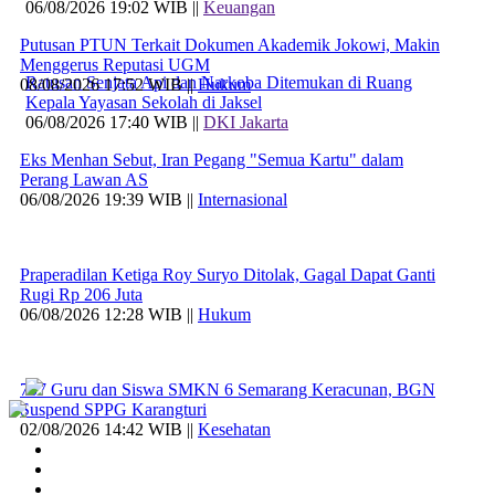
06/08/2026 19:02 WIB ||
Keuangan
Putusan PTUN Terkait Dokumen Akademik Jokowi, Makin
Menggerus Reputasi UGM
Ratusan Senjata Api dan Narkoba Ditemukan di Ruang
08/08/2026 17:52 WIB ||
Hukum
Kepala Yayasan Sekolah di Jaksel
06/08/2026 17:40 WIB ||
DKI Jakarta
Eks Menhan Sebut, Iran Pegang "Semua Kartu" dalam
Perang Lawan AS
06/08/2026 19:39 WIB ||
Internasional
Praperadilan Ketiga Roy Suryo Ditolak, Gagal Dapat Ganti
Rugi Rp 206 Juta
06/08/2026 12:28 WIB ||
Hukum
707 Guru dan Siswa SMKN 6 Semarang Keracunan, BGN
Suspend SPPG Karangturi
02/08/2026 14:42 WIB ||
Kesehatan