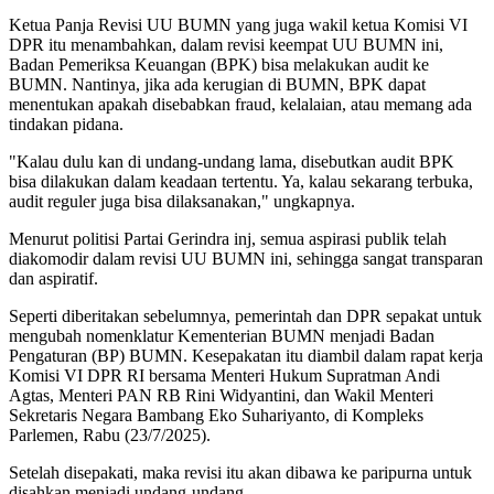
Ketua Panja Revisi UU BUMN yang juga wakil ketua Komisi VI
DPR itu menambahkan, dalam revisi keempat UU BUMN ini,
Badan Pemeriksa Keuangan (BPK) bisa melakukan audit ke
BUMN. Nantinya, jika ada kerugian di BUMN, BPK dapat
menentukan apakah disebabkan fraud, kelalaian, atau memang ada
tindakan pidana.
"Kalau dulu kan di undang-undang lama, disebutkan audit BPK
bisa dilakukan dalam keadaan tertentu. Ya, kalau sekarang terbuka,
audit reguler juga bisa dilaksanakan," ungkapnya.
Menurut politisi Partai Gerindra inj, semua aspirasi publik telah
diakomodir dalam revisi UU BUMN ini, sehingga sangat transparan
dan aspiratif.
Seperti diberitakan sebelumnya, pemerintah dan DPR sepakat untuk
mengubah nomenklatur Kementerian BUMN menjadi Badan
Pengaturan (BP) BUMN. Kesepakatan itu diambil dalam rapat kerja
Komisi VI DPR RI bersama Menteri Hukum Supratman Andi
Agtas, Menteri PAN RB Rini Widyantini, dan Wakil Menteri
Sekretaris Negara Bambang Eko Suhariyanto, di Kompleks
Parlemen, Rabu (23/7/2025).
Setelah disepakati, maka revisi itu akan dibawa ke paripurna untuk
disahkan menjadi undang-undang.