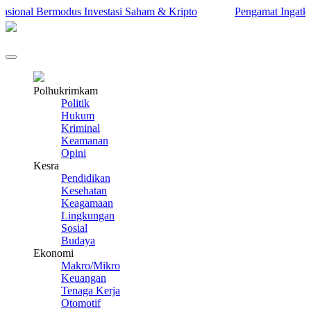
onal Bermodus Investasi Saham & Kripto
Pengamat Ingatkan Pra
Polhukrimkam
Politik
Hukum
Kriminal
Keamanan
Opini
Kesra
Pendidikan
Kesehatan
Keagamaan
Lingkungan
Sosial
Budaya
Ekonomi
Makro/Mikro
Keuangan
Tenaga Kerja
Otomotif