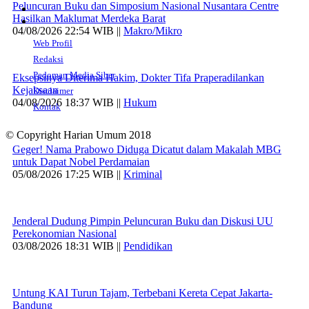
Peluncuran Buku dan Simposium Nasional Nusantara Centre
Hasilkan Maklumat Merdeka Barat
04/08/2026 22:54 WIB ||
Makro/Mikro
Web Profil
Redaksi
Pedoman Media Siber
Eksepsinya Diterima Hakim, Dokter Tifa Praperadilankan
Kejaksaan
Disclaimer
04/08/2026 18:37 WIB ||
Hukum
Kontak
© Copyright Harian Umum 2018
Geger! Nama Prabowo Diduga Dicatut dalam Makalah MBG
untuk Dapat Nobel Perdamaian
05/08/2026 17:25 WIB ||
Kriminal
Jenderal Dudung Pimpin Peluncuran Buku dan Diskusi UU
Perekonomian Nasional
03/08/2026 18:31 WIB ||
Pendidikan
Untung KAI Turun Tajam, Terbebani Kereta Cepat Jakarta-
Bandung