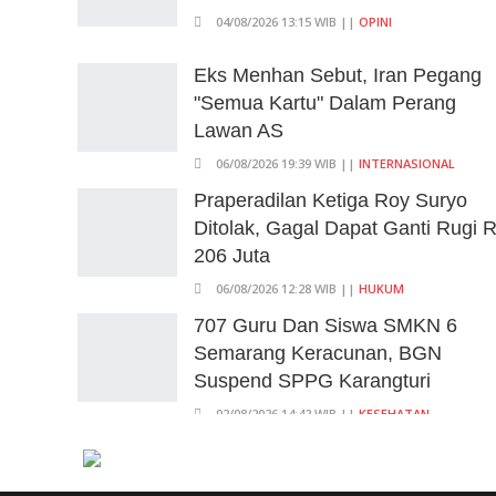
06/08/2026 17:40 WIB ||
DKI JAKARTA
04/08/2026 13:15 WIB ||
OPINI
Ditunda, Pajak Untuk
Pedagang Online Baru
Eks Menhan Sebut, Iran Pegang
Diterapkan 1 November 2026
"Semua Kartu" Dalam Perang
Lawan AS
06/08/2026 14:23 WIB ||
DKI JAKARTA
Praperadilan Ketiga Roy
06/08/2026 19:39 WIB ||
INTERNASIONAL
Suryo Ditolak, Gagal Dapat
Praperadilan Ketiga Roy Suryo
Ganti Rugi Rp 206 Juta
Ditolak, Gagal Dapat Ganti Rugi 
206 Juta
06/08/2026 12:28 WIB ||
HUKUM
06/08/2026 12:28 WIB ||
HUKUM
707 Guru Dan Siswa SMKN 6
Semarang Keracunan, BGN
Suspend SPPG Karangturi
02/08/2026 14:42 WIB ||
KESEHATAN
Peluncuran Buku Dan Simposium
Nasional Nusantara Centre