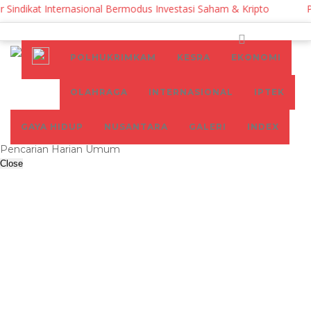
indikat Internasional Bermodus Investasi Saham & Kripto
Peng
POLHUKRIMKAM
KESRA
EKONOMI
OLAHRAGA
INTERNASIONAL
IPTEK
GAYA HIDUP
NUSANTARA
GALERI
INDEX
Pencarian Harian Umum
Close