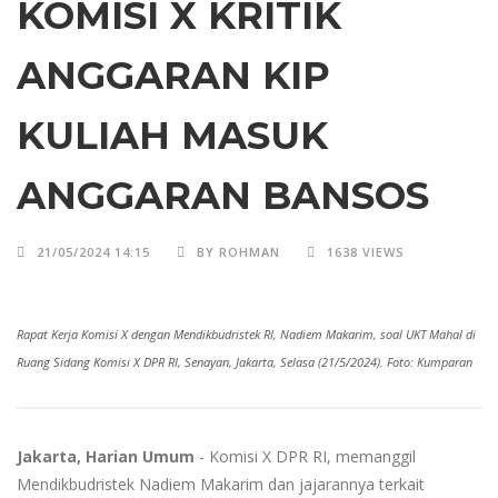
KOMISI X KRITIK
ANGGARAN KIP
KULIAH MASUK
ANGGARAN BANSOS
21/05/2024 14:15
BY ROHMAN
1638 VIEWS
Rapat Kerja Komisi X dengan Mendikbudristek RI, Nadiem Makarim, soal UKT Mahal di
Ruang Sidang Komisi X DPR RI, Senayan, Jakarta, Selasa (21/5/2024). Foto: Kumparan
Jakarta, Harian Umum
- Komisi X DPR RI, memanggil
Mendikbudristek Nadiem Makarim dan jajarannya terkait