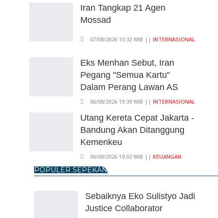
Iran Tangkap 21 Agen
Mossad
07/08/2026 10:32 WIB ||
INTERNASIONAL
Eks Menhan Sebut, Iran
Pegang "Semua Kartu"
Dalam Perang Lawan AS
06/08/2026 19:39 WIB ||
INTERNASIONAL
Utang Kereta Cepat Jakarta -
Bandung Akan Ditanggung
Kemenkeu
06/08/2026 19:02 WIB ||
KEUANGAN
POPULER SEPEKAN
Ratusan Senjata Api Dan
Narkoba Ditemukan Di
Sebaiknya Eko Sulistyo Jadi
Ruang Kepala Yayasan
Justice Collaborator
Sekolah Di Jaksel