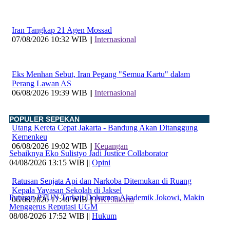
Iran Tangkap 21 Agen Mossad
07/08/2026 10:32 WIB ||
Internasional
Eks Menhan Sebut, Iran Pegang "Semua Kartu" dalam
Perang Lawan AS
06/08/2026 19:39 WIB ||
Internasional
POPULER SEPEKAN
Utang Kereta Cepat Jakarta - Bandung Akan Ditanggung
Kemenkeu
06/08/2026 19:02 WIB ||
Keuangan
Sebaiknya Eko Sulistyo Jadi Justice Collaborator
04/08/2026 13:15 WIB ||
Opini
Ratusan Senjata Api dan Narkoba Ditemukan di Ruang
Kepala Yayasan Sekolah di Jaksel
Putusan PTUN Terkait Dokumen Akademik Jokowi, Makin
06/08/2026 17:40 WIB ||
DKI Jakarta
Menggerus Reputasi UGM
08/08/2026 17:52 WIB ||
Hukum