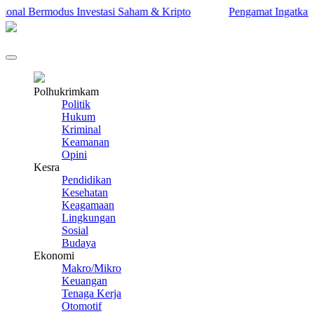
al Bermodus Investasi Saham & Kripto
Pengamat Ingatkan Prabo
Polhukrimkam
Politik
Hukum
Kriminal
Keamanan
Opini
Kesra
Pendidikan
Kesehatan
Keagamaan
Lingkungan
Sosial
Budaya
Ekonomi
Makro/Mikro
Keuangan
Tenaga Kerja
Otomotif