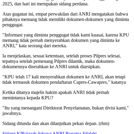
2025, dan hari ini merupakan sidang perdana.
Atas gugatan ini, empat perwakilan dari ANRI mengatakan bahwa
pihaknya memang tidak memiliki dokumen-dokumen yang diminta
penggugat.
"Informasi yang diminta penggugat tidak kami kuasai, karena KPU
memang tidak pernah menyerahkan dokumen yang diminta ke
ANRI," kata seorang dari mereka.
Ia menjelaskan, sesuai ketentuan, setelah proses Pilpres selesai,
tepatnya setelah pemenang Pilpres dilantik, maka dokumen-
dokumennya diserahkan ke ANRI untuk diarsipkan.
"KPU telah 17 kali menyerahkan dokumen ke ANRI, akan tetapi
tidak termasuk dokumen pendaftaran Capres-Cawapres," katanya
Ketika ditanya majelis hakim apakah ANRI tidak pernah
memintanya kepada KPU?
"Itu yang menangani Direktorat Penyelamatan, bukan divisi kami,"
jawabnya.
Sidang ditunda dan akan dilanjutkan pekan depan. (rhm)
Sidang KIP
ijazah Jokowi
ANRI
Bonatua Silalahi