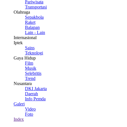
Pariwisata
Transportasi
Olahraga
Sepakbola
Raket
Balapan
Lain - Lain
Internasional
Iptek
Sains
Teknologi
Gaya Hidup
Film
Musik
Selebritis
Trend
Nusantara
DKI Jakarta
Daerah
Info Pemda
Galeri
Video
Foto
Index