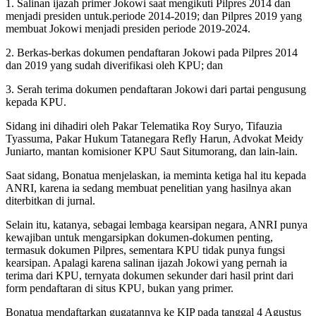
1. Salinan ijazah primer Jokowi saat mengikuti Pilpres 2014 dan
menjadi presiden untuk.periode 2014-2019; dan Pilpres 2019 yang
membuat Jokowi menjadi presiden periode 2019-2024.
2. Berkas-berkas dokumen pendaftaran Jokowi pada Pilpres 2014
dan 2019 yang sudah diverifikasi oleh KPU; dan
3. Serah terima dokumen pendaftaran Jokowi dari partai pengusung
kepada KPU.
Sidang ini dihadiri oleh Pakar Telematika Roy Suryo, Tifauzia
Tyassuma, Pakar Hukum Tatanegara Refly Harun, Advokat Meidy
Juniarto, mantan komisioner KPU Saut Situmorang, dan lain-lain.
Saat sidang, Bonatua menjelaskan, ia meminta ketiga hal itu kepada
ANRI, karena ia sedang membuat penelitian yang hasilnya akan
diterbitkan di jurnal.
Selain itu, katanya, sebagai lembaga kearsipan negara, ANRI punya
kewajiban untuk mengarsipkan dokumen-dokumen penting,
termasuk dokumen Pilpres, sementara KPU tidak punya fungsi
kearsipan. Apalagi karena salinan ijazah Jokowi yang pernah ia
terima dari KPU, ternyata dokumen sekunder dari hasil print dari
form pendaftaran di situs KPU, bukan yang primer.
Bonatua mendaftarkan gugatannya ke KIP pada tanggal 4 Agustus