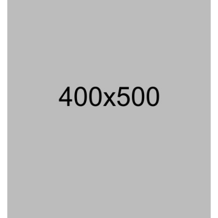
Peluncuran Buku Dan Simposium
Nasional Nusantara Centre Hasilkan
Maklumat Merdeka Barat
04/08/2026 22:54 WIB ||
MAKRO/MIKRO
Eksepsinya Diterima Hakim, Dokter
Tifa Praperadilankan Kejaksaan
04/08/2026 18:37 WIB ||
HUKUM
Geger! Nama Prabowo Diduga Dicatut
Dalam Makalah MBG Untuk Dapat
Nobel Perdamaian
05/08/2026 17:25 WIB ||
KRIMINAL
Untung KAI Turun Tajam, Terbebani
Kereta Cepat Jakarta-Bandung
02/08/2026 21:26 WIB ||
TRANSPORTASI
Jenderal Dudung Pimpin Peluncuran