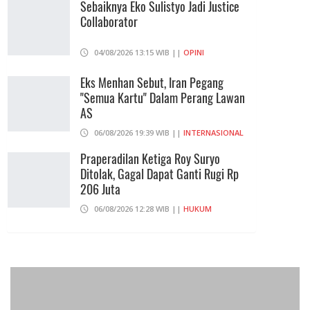
Sekolah Di Jaksel
Sebaiknya Eko Sulistyo Jadi Justice
Collaborator
06/08/2026 17:40 WIB ||
DKI JAKARTA
04/08/2026 13:15 WIB ||
OPINI
Eks Menhan Sebut, Iran Pegang
"Semua Kartu" Dalam Perang Lawan
AS
06/08/2026 19:39 WIB ||
INTERNASIONAL
Praperadilan Ketiga Roy Suryo
Ditolak, Gagal Dapat Ganti Rugi Rp
206 Juta
06/08/2026 12:28 WIB ||
HUKUM
707 Guru Dan Siswa SMKN 6
Semarang Keracunan, BGN Suspend
SPPG Karangturi
02/08/2026 14:42 WIB ||
KESEHATAN