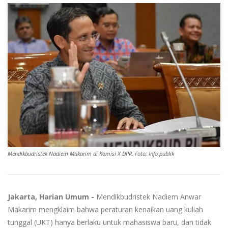
Mendikbudristek Nadiem Makarim di Komisi X DPR. Foto; Info publik
Jakarta, Harian Umum -
Mendikbudristek Nadiem Anwar
Makarim mengklaim bahwa peraturan kenaikan uang kuliah
tunggal (UKT) hanya berlaku untuk mahasiswa baru, dan tidak