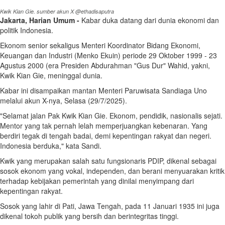
Kwik Kian Gie. sumber akun X @ethadisaputra
Jakarta, Harian Umum -
Kabar duka datang dari dunia ekonomi dan
politik Indonesia.
Ekonom senior sekaligus Menteri Koordinator Bidang Ekonomi,
Keuangan dan Industri (Menko Ekuin) periode 29 Oktober 1999 - 23
Agustus 2000 (era Presiden Abdurahman "Gus Dur" Wahid, yakni,
Kwik Kian Gie, meninggal dunia.
Kabar ini disampaikan mantan Menteri Paruwisata Sandiaga Uno
melalui akun X-nya, Selasa (29/7/2025).
"Selamat jalan Pak Kwik Kian Gie. Ekonom, pendidik, nasionalis sejati.
Mentor yang tak pernah lelah memperjuangkan kebenaran. Yang
berdiri tegak di tengah badai, demi kepentingan rakyat dan negeri.
Indonesia berduka," kata Sandi.
Kwik yang merupakan salah satu fungsionaris PDIP, dikenal sebagai
sosok ekonom yang vokal, independen, dan berani menyuarakan kritik
terhadap kebijakan pemerintah yang dinilai menyimpang dari
kepentingan rakyat.
Sosok yang lahir di Pati, Jawa Tengah, pada 11 Januari 1935 ini juga
dikenal tokoh publik yang bersih dan berintegritas tinggi.