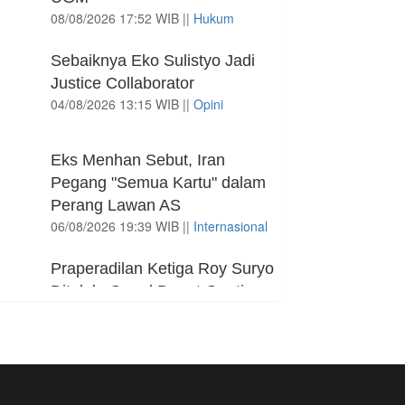
08/08/2026 17:52 WIB ||
Hukum
Utang Kereta Cepat Jakarta -
Sebaiknya Eko Sulistyo Jadi
Bandung Akan Ditanggung
Justice Collaborator
Kemenkeu
04/08/2026 13:15 WIB ||
Opini
06/08/2026 19:02 WIB ||
Keuangan
Ratusan Senjata Api dan
Eks Menhan Sebut, Iran
Narkoba Ditemukan di Ruang
Pegang "Semua Kartu" dalam
Kepala Yayasan Sekolah di
Perang Lawan AS
Jaksel
06/08/2026 19:39 WIB ||
Internasional
06/08/2026 17:40 WIB ||
DKI Jakarta
Praperadilan Ketiga Roy Suryo
Ditolak, Gagal Dapat Ganti
Rugi Rp 206 Juta
06/08/2026 12:28 WIB ||
Hukum
707 Guru dan Siswa SMKN 6
Semarang Keracunan, BGN