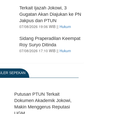
Terkait Ijazah Jokowi, 3
Gugatan Akan Diajukan ke PN
Jakpus dan PTUN
07/08/2026 19:06 WIB ||
Hukum
Sidang Praperadilan Keempat
Roy Suryo Ditinda
07/08/2026 17:10 WIB ||
Hukum
Iran Tangkap 21 Agen Mossad
ULER SEPEKAN
07/08/2026 10:32 WIB ||
Internasional
Putusan PTUN Terkait
Eks Menhan Sebut, Iran
Dokumen Akademik Jokowi,
Pegang "Semua Kartu" dalam
Makin Menggerus Reputasi
Perang Lawan AS
06/08/2026 19:39 WIB ||
Internasional
UGM