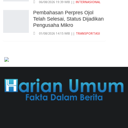
06/08/2026 19:39 WIB ||
INTERNASIONAL
Pembahasan Perpres Ojol
Telah Selesai, Status Dijadikan
Pengusaha Mikro
01/08/2026 14:15 WIB ||
TRANSPORTASI
707 Guru Dan Siswa SMKN 6
Semarang Keracunan, BGN
Suspend SPPG Karangturi
02/08/2026 14:42 WIB ||
KESEHATAN
Praperadilan Ketiga Roy Suryo
Ditolak, Gagal Dapat Ganti
Rugi Rp 206 Juta
06/08/2026 12:28 WIB ||
HUKUM
Peluncuran Buku Dan
Simposium Nasional Nusantara
Centre Hasilkan Maklumat
Merdeka Barat