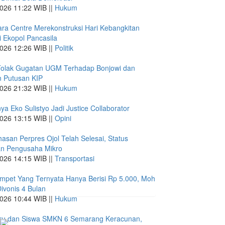
026 11:22 WIB ||
Hukum
ra Centre Merekonstruksi Hari Kebangkitan
 Ekopol Pancasila
026 12:26 WIB ||
Politik
olak Gugatan UGM Terhadap Bonjowi dan
n Putusan KIP
026 21:32 WIB ||
Hukum
ya Eko Sulistyo Jadi Justice Collaborator
026 13:15 WIB ||
Opini
san Perpres Ojol Telah Selesai, Status
an Pengusaha Mikro
026 14:15 WIB ||
Transportasi
mpet Yang Ternyata Hanya Berisi Rp 5.000, Moh
Divonis 4 Bulan
026 10:44 WIB ||
Hukum
ru dan Siswa SMKN 6 Semarang Keracunan,