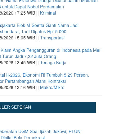
r! Nama Prabowo Diduga Dicatut dalam Makalah
 untuk Dapat Nobel Perdamaian
8/2026 17:25 WIB ||
Kriminal
sjakarta Blok M-Soetta Ganti Nama Jadi
sbandara, Tarif Dipatok Rp15.000
8/2026 15:05 WIB ||
Transportasi
Klaim Angka Pengangguran di Indonesia pada Mei
 Turun Jadi 7,22 Juta Orang
8/2026 13:45 WIB ||
Tenaga Kerja
tal II-2026, Ekonomi RI Tumbuh 5,29 Persen,
or Pertambangan Alami Kontraksi
8/2026 13:16 WIB ||
Makro/Mikro
ULER SEPEKAN
eberatan UGM Soal Ijazah Jokowi, PTUN
 Dinilai Bela Demokrasi