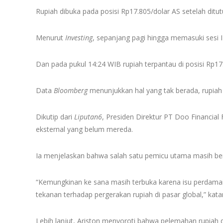
Rupiah dibuka pada posisi Rp17.805/dolar AS setelah ditu
Menurut
Investing
, sepanjang pagi hingga memasuki sesi II
Dan pada pukul 14:24 WIB rupiah terpantau di posisi Rp1
Data
Bloomberg
menunjukkan hal yang tak berada, rupiah 
Dikutip dari
Liputan6
, Presiden Direktur PT Doo Financial
eksternal yang belum mereda.
Ia menjelaskan bahwa salah satu pemicu utama masih ber
“Kemungkinan ke sana masih terbuka karena isu perdamaia
tekanan terhadap pergerakan rupiah di pasar global,” kata
Lebih lanjut, Ariston menyoroti bahwa pelemahan rupiah