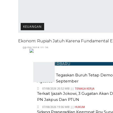
KEUANGAN
Ekonom: Rupiah Jatuh Karena Fundamental E
08/09/2018 11:26
BERITA TERBARU
Andi Gani Tegaskan Buruh Tetap Demo
Agustus - September
07/08/2026 20:52 WIB ||
TENAGA KERJA
Terkait Ijazah Jokowi, 3 Gugatan Akan 
PN Jakpus Dan PTUN
07/08/2026 19:06 WIB ||
HUKUM
Sidang Praperadilan Keempat Roy Suryo