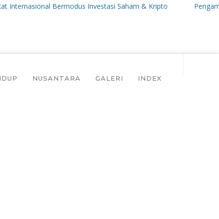
rnasional Bermodus Investasi Saham & Kripto
Pengamat Ingatka
IDUP
NUSANTARA
GALERI
INDEX