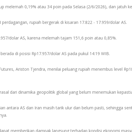
tup melemah 0,19% atau 34 poin pada Selasa (2/6/2026), dan jatuh ke
 perdagangan, rupiah bergerak di kisaran 17.822 - 17.959/dolar AS.
7.957/dolar AS, karena melemah tajam 151,6 poin atau 0,85%.
berada di posisi Rp17.957/dolar AS pada pukul 14:19 WIB.
 Futures, Ariston Tjendra, menilai peluang rupiah menembus level Rp
asal dari dinamika geopolitik global yang belum menemukan kepasti
n antara AS dan Iran masih tarik ulur dan belum pasti, sehingga se
nya.
 dapat memberikan dampak langsung terhadap kondisi ekonomi masyar