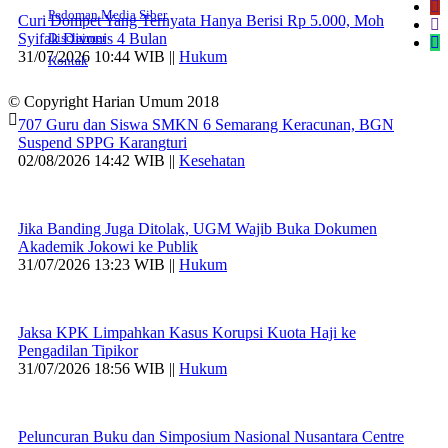
Pedoman Media Siber
Curi Dompet Yang Ternyata Hanya Berisi Rp 5.000, Moh
Syifak Divonis 4 Bulan
Disclaimer
31/07/2026 10:44 WIB ||
Hukum
Kontak
© Copyright Harian Umum 2018
707 Guru dan Siswa SMKN 6 Semarang Keracunan, BGN
Suspend SPPG Karangturi
02/08/2026 14:42 WIB ||
Kesehatan
Jika Banding Juga Ditolak, UGM Wajib Buka Dokumen
Akademik Jokowi ke Publik
31/07/2026 13:23 WIB ||
Hukum
Jaksa KPK Limpahkan Kasus Korupsi Kuota Haji ke
Pengadilan Tipikor
31/07/2026 18:56 WIB ||
Hukum
Peluncuran Buku dan Simposium Nasional Nusantara Centre