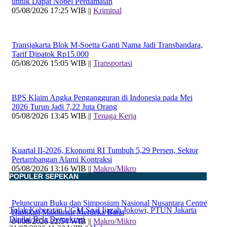
untuk Dapat Nobel Perdamaian
05/08/2026 17:25 WIB ||
Kriminal
Transjakarta Blok M-Soetta Ganti Nama Jadi Transbandara,
Tarif Dipatok Rp15.000
05/08/2026 15:05 WIB ||
Transportasi
BPS Klaim Angka Pengangguran di Indonesia pada Mei
2026 Turun Jadi 7,22 Juta Orang
05/08/2026 13:45 WIB ||
Tenaga Kerja
Kuartal II-2026, Ekonomi RI Tumbuh 5,29 Persen, Sektor
Pertambangan Alami Kontraksi
05/08/2026 13:16 WIB ||
Makro/Mikro
POPULER SEPEKAN
Peluncuran Buku dan Simposium Nasional Nusantara Centre
Tolak Keberatan UGM Soal Ijazah Jokowi, PTUN Jakarta
Hasilkan Maklumat Merdeka Barat
Dinilai Bela Demokrasi
04/08/2026 22:54 WIB ||
Makro/Mikro