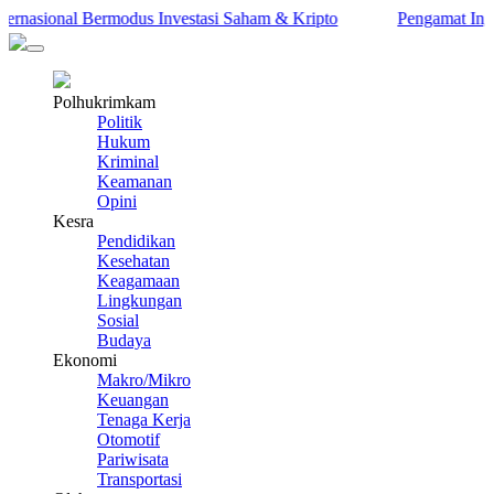
asional Bermodus Investasi Saham & Kripto
Pengamat Ingatkan 
Polhukrimkam
Politik
Hukum
Kriminal
Keamanan
Opini
Kesra
Pendidikan
Kesehatan
Keagamaan
Lingkungan
Sosial
Budaya
Ekonomi
Makro/Mikro
Keuangan
Tenaga Kerja
Otomotif
Pariwisata
Transportasi