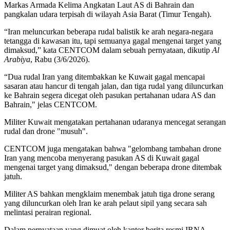
Markas Armada Kelima Angkatan Laut AS di Bahrain dan
pangkalan udara terpisah di wilayah Asia Barat (Timur Tengah).
“Iran meluncurkan beberapa rudal balistik ke arah negara-negara
tetangga di kawasan itu, tapi semuanya gagal mengenai target yang
dimaksud,” kata CENTCOM dalam sebuah pernyataan, dikutip
Al
Arabiya
, Rabu (3/6/2026).
“Dua rudal Iran yang ditembakkan ke Kuwait gagal mencapai
sasaran atau hancur di tengah jalan, dan tiga rudal yang diluncurkan
ke Bahrain segera dicegat oleh pasukan pertahanan udara AS dan
Bahrain," jelas CENTCOM.
Militer Kuwait mengatakan pertahanan udaranya mencegat serangan
rudal dan drone "musuh".
CENTCOM juga mengatakan bahwa "gelombang tambahan drone
Iran yang mencoba menyerang pasukan AS di Kuwait gagal
mengenai target yang dimaksud," dengan beberapa drone ditembak
jatuh.
Militer AS bahkan mengklaim menembak jatuh tiga drone serang
yang diluncurkan oleh Iran ke arah pelaut sipil yang secara sah
melintasi perairan regional.
Dalam pernyataan yang dimuat oleh kantor berita resmi IRNA,