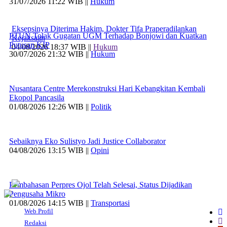
31/07/2026 11:22 WIB ||
Hukum
Eksepsinya Diterima Hakim, Dokter Tifa Praperadilankan
PTUN Tolak Gugatan UGM Terhadap Bonjowi dan Kuatkan
Kejaksaan
Putusan KIP
04/08/2026 18:37 WIB ||
Hukum
30/07/2026 21:32 WIB ||
Hukum
Nusantara Centre Merekonstruksi Hari Kebangkitan Kembali
Ekopol Pancasila
01/08/2026 12:26 WIB ||
Politik
Sebaiknya Eko Sulistyo Jadi Justice Collaborator
04/08/2026 13:15 WIB ||
Opini
Pembahasan Perpres Ojol Telah Selesai, Status Dijadikan
Pengusaha Mikro
01/08/2026 14:15 WIB ||
Transportasi
Web Profil
Redaksi