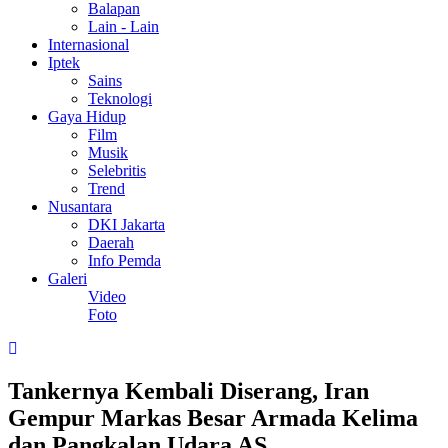
Balapan
Lain - Lain
Internasional
Iptek
Sains
Teknologi
Gaya Hidup
Film
Musik
Selebritis
Trend
Nusantara
DKI Jakarta
Daerah
Info Pemda
Galeri
Video
Foto
Tankernya Kembali Diserang, Iran
Gempur Markas Besar Armada Kelima
dan Pangkalan Udara AS