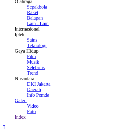
Olahraga
Sepakbola
Raket
Balapan
Lain - Lain
Internasional
Iptek
Sains
Teknologi
Gaya Hidup
Film
Musik
Selebritis
Trend
Nusantara
DKI Jakarta
Daerah
Info Pemda
Galeri
Video
Foto
Index