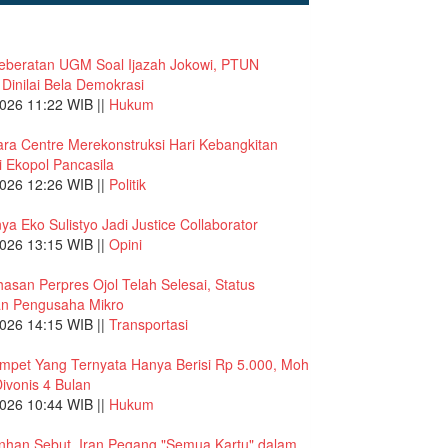
eberatan UGM Soal Ijazah Jokowi, PTUN
 Dinilai Bela Demokrasi
026 11:22 WIB ||
Hukum
ra Centre Merekonstruksi Hari Kebangkitan
 Ekopol Pancasila
026 12:26 WIB ||
Politik
ya Eko Sulistyo Jadi Justice Collaborator
026 13:15 WIB ||
Opini
san Perpres Ojol Telah Selesai, Status
an Pengusaha Mikro
026 14:15 WIB ||
Transportasi
mpet Yang Ternyata Hanya Berisi Rp 5.000, Moh
Divonis 4 Bulan
026 10:44 WIB ||
Hukum
nhan Sebut, Iran Pegang "Semua Kartu" dalam