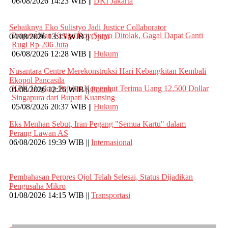
06/08/2026 14:23 WIB ||
DKI Jakarta
Sebaiknya Eko Sulistyo Jadi Justice Collaborator
Praperadilan Ketiga Roy Suryo Ditolak, Gagal Dapat Ganti
04/08/2026 13:15 WIB ||
Opini
Rugi Rp 206 Juta
06/08/2026 12:28 WIB ||
Hukum
Nusantara Centre Merekonstruksi Hari Kebangkitan Kembali
Ekopol Pancasila
KPK Ungkap Pejabat Kemenhut Terima Uang 12.500 Dollar
01/08/2026 12:26 WIB ||
Politik
Singapura dari Bupati Kuansing
05/08/2026 20:37 WIB ||
Hukum
Eks Menhan Sebut, Iran Pegang "Semua Kartu" dalam
Perang Lawan AS
06/08/2026 19:39 WIB ||
Internasional
Pembahasan Perpres Ojol Telah Selesai, Status Dijadikan
Pengusaha Mikro
01/08/2026 14:15 WIB ||
Transportasi