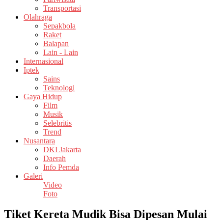
Transportasi
Olahraga
Sepakbola
Raket
Balapan
Lain - Lain
Internasional
Iptek
Sains
Teknologi
Gaya Hidup
Film
Musik
Selebritis
Trend
Nusantara
DKI Jakarta
Daerah
Info Pemda
Galeri
Video
Foto
Tiket Kereta Mudik Bisa Dipesan Mulai