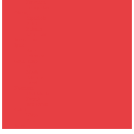
Pariwisata
Transportasi
Olahraga
Sepakbola
Raket
Balapan
Lain - Lain
Internasional
Iptek
Sains
Teknologi
Gaya Hidup
Film
Musik
Selebritis
Trend
Nusantara
DKI Jakarta
Daerah
Info Pemda
Galeri
Video
Foto
Index