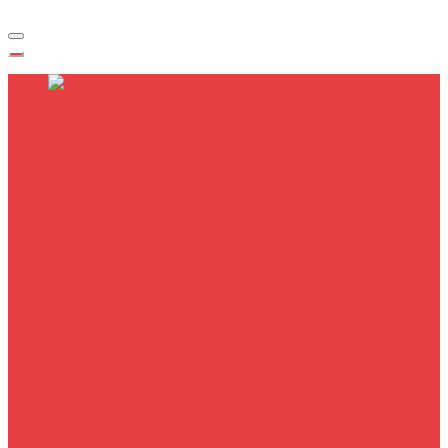
Polhukrimkam
Politik
Hukum
Kriminal
Keamanan
Opini
Kesra
Pendidikan
Kesehatan
Keagamaan
Lingkungan
Sosial
Budaya
Ekonomi
Makro/Mikro
Keuangan
Tenaga Kerja
Otomotif
Pariwisata
Transportasi