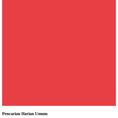
Olahraga
Sepakbola
Raket
Balapan
Lain - Lain
Internasional
Iptek
Sains
Teknologi
Gaya Hidup
Film
Musik
Selebritis
Trend
Nusantara
DKI Jakarta
Daerah
Info Pemda
Galeri
Video
Foto
Index
Pencarian Harian Umum