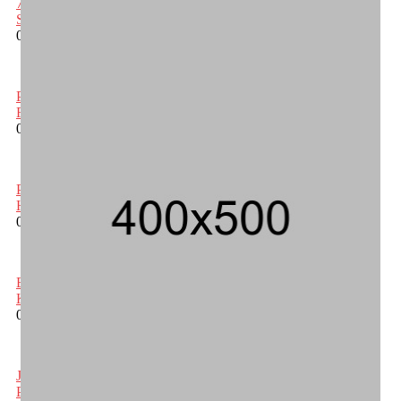
707 Guru dan Siswa SMKN 6 Semarang Keracunan, BGN
Suspend SPPG Karangturi
02/08/2026 14:42 WIB ||
Kesehatan
Praperadilan Ketiga Roy Suryo Ditolak, Gagal Dapat Ganti
Rugi Rp 206 Juta
06/08/2026 12:28 WIB ||
Hukum
Peluncuran Buku dan Simposium Nasional Nusantara Centre
Hasilkan Maklumat Merdeka Barat
04/08/2026 22:54 WIB ||
Makro/Mikro
Eksepsinya Diterima Hakim, Dokter Tifa Praperadilankan
Kejaksaan
04/08/2026 18:37 WIB ||
Hukum
Jenderal Dudung Pimpin Peluncuran Buku dan Diskusi UU
Perekonomian Nasional