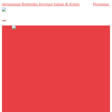
rnasional Bermodus Investasi Saham & Kripto
Pengamat Ingatka
Polhukrimkam
Politik
Hukum
Kriminal
Keamanan
Opini
Kesra
Pendidikan
Kesehatan
Keagamaan
Lingkungan
Sosial
Budaya
Ekonomi
Makro/Mikro
Keuangan
Tenaga Kerja
Otomotif