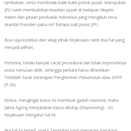
tambahan, serta membolak-balik bukti pokok ijazah. Mampukah
JPU nanti membuktikan keaslian ijazah di hadapan Majelis
Hakim dan jutaan penduduk Indonesia yang mengikuti terus
skandal Presiden palsu ini? Betapa sulit posisi JPU.
Bisa saja konklusi dan sikap pihak Kejaksaan nanti dua hal yang
menjadi pilihan:
Pertama, terlalu banyak cacat prosedural dan tidak terpenuhinya
unsur rumusan delik, sehingga perkara harus dihentikan.
Terbitlah Surat Ketetapan Penghentian Penuntutan atau SKPP
(P-26).
Kedua, mengingat kasus ini membuat gaduh nasional, maka
Jaksa Agung menyatakan kasus ditutup (Deponering). UU
Kejaksaan mengatur hal ini.
Jika hal ini terjadi, maka Termulian pasti menangis meraung-