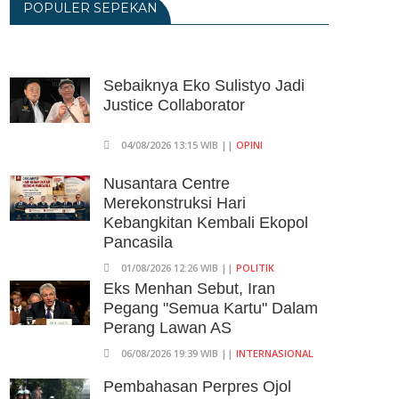
POPULER SEPEKAN
06/08/2026 14:23 WIB ||
DKI JAKARTA
Praperadilan Ketiga Roy Suryo
Ditolak, Gagal Dapat Ganti
Rugi Rp 206 Juta
Sebaiknya Eko Sulistyo Jadi
Justice Collaborator
06/08/2026 12:28 WIB ||
HUKUM
KPK Ungkap Pejabat
04/08/2026 13:15 WIB ||
OPINI
Kemenhut Terima Uang 12.500
Dollar Singapura Dari Bupati
Nusantara Centre
Kuansing
Merekonstruksi Hari
Kebangkitan Kembali Ekopol
05/08/2026 20:37 WIB ||
HUKUM
Pancasila
01/08/2026 12:26 WIB ||
POLITIK
Eks Menhan Sebut, Iran
Pegang "Semua Kartu" Dalam
Perang Lawan AS
06/08/2026 19:39 WIB ||
INTERNASIONAL
Pembahasan Perpres Ojol