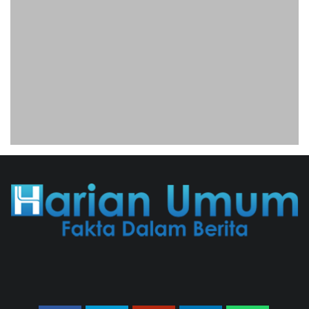
Dokter Tifa Praperadilankan
Kejaksaan
04/08/2026 18:37 WIB ||
HUKUM
Untung KAI Turun Tajam,
Terbebani Kereta Cepat
Jakarta-Bandung
02/08/2026 21:26 WIB ||
TRANSPORTASI
Analis: Pembalasan Iran Jika
Infrastruktur Energinya
Diserang Bisa Guncang
Ekonomi Global
01/08/2026 22:09 WIB ||
DKI JAKARTA