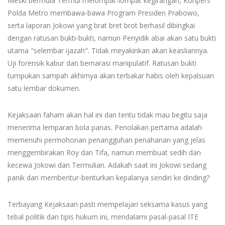
Meski bermula Termul melompat-lompat kegirangan, Konpers
Polda Metro membawa-bawa Program Presiden Prabowo,
serta laporan Jokowi yang brat bret brot berhasil dibingkai
dengan ratusan bukti-bukti, namun Penyidik abai akan satu bukti
utama "selembar ijazah". Tidak meyakinkan akan keasliannya.
Uji forensik kabur dan bernarasi manipulatif. Ratusan bukti
tumpukan sampah akhirnya akan terbakar habis oleh kepalsuan
satu lembar dokumen.
Kejaksaan faham akan hal ini dan tentu tidak mau begitu saja
menerima lemparan bola panas. Penolakan pertama adalah
memenuhi permohonan penangguhan penahanan yang jelas
menggembirakan Roy dan Tifa, namun membuat sedih dan
kecewa Jokowi dan Termulian. Adakah saat ini Jokowi sedang
panik dan membentur-benturkan kepalanya sendiri ke dinding?
Terbayang Kejaksaan pasti mempelajari seksama kasus yang
tebal politik dan tipis hukum ini, mendalami pasal-pasal ITE