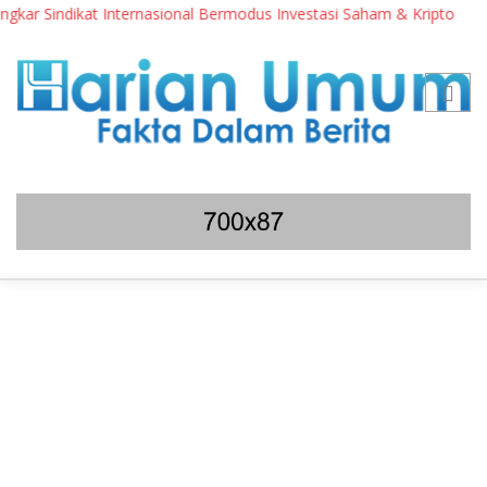
r Sindikat Internasional Bermodus Investasi Saham & Kripto
P