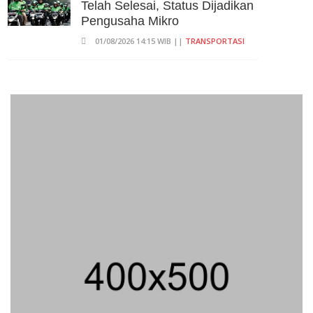
Telah Selesai, Status Dijadikan
Pengusaha Mikro
01/08/2026 14:15 WIB ||
TRANSPORTASI
Praperadilan Ketiga Roy Suryo
Ditolak, Gagal Dapat Ganti
Rugi Rp 206 Juta
06/08/2026 12:28 WIB ||
HUKUM
707 Guru Dan Siswa SMKN 6
Semarang Keracunan, BGN
Suspend SPPG Karangturi
02/08/2026 14:42 WIB ||
KESEHATAN
Peluncuran Buku Dan
Simposium Nasional Nusantara
Centre Hasilkan Maklumat
Merdeka Barat
04/08/2026 22:54 WIB ||
MAKRO/MIKRO
Eksepsinya Diterima Hakim,