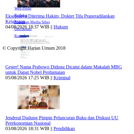
Web Profil
Redaksi
Eksepsinya Diterima Hakim, Dokter Tifa Praperadilankan
Kejaksaan
Pedoman Media Siber
04/08/2026 18:37 WIB ||
Hukum
Disclaimer
Kontak
© Copyright Harian Umum 2018
Geger! Nama Prabowo Diduga Dicatut dalam Makalah MBG
untuk Dapat Nobel Perdamaian
05/08/2026 17:25 WIB ||
Kriminal
Jenderal Dudung Pimpin Peluncuran Buku dan Diskusi UU
Perekonomian Nasional
03/08/2026 18:31 WIB ||
Pendidikan