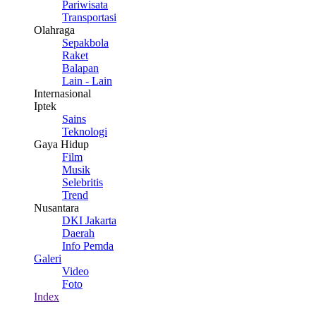
Pariwisata
Transportasi
Olahraga
Sepakbola
Raket
Balapan
Lain - Lain
Internasional
Iptek
Sains
Teknologi
Gaya Hidup
Film
Musik
Selebritis
Trend
Nusantara
DKI Jakarta
Daerah
Info Pemda
Galeri
Video
Foto
Index