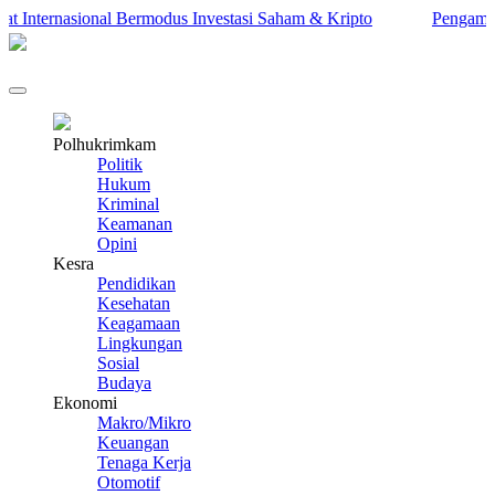
ternasional Bermodus Investasi Saham & Kripto
Pengamat Ingat
Polhukrimkam
Politik
Hukum
Kriminal
Keamanan
Opini
Kesra
Pendidikan
Kesehatan
Keagamaan
Lingkungan
Sosial
Budaya
Ekonomi
Makro/Mikro
Keuangan
Tenaga Kerja
Otomotif