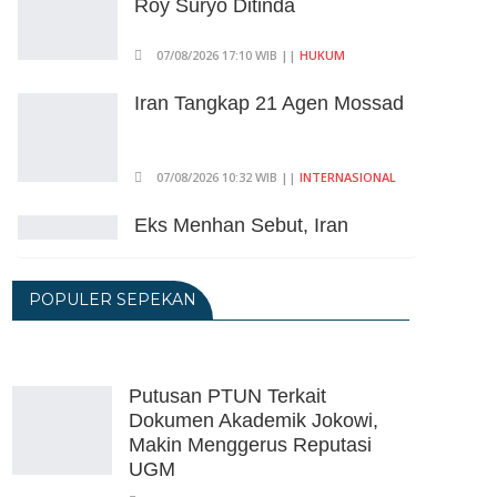
Roy Suryo Ditinda
07/08/2026 17:10 WIB ||
HUKUM
Iran Tangkap 21 Agen Mossad
07/08/2026 10:32 WIB ||
INTERNASIONAL
Eks Menhan Sebut, Iran
Pegang "Semua Kartu" Dalam
Perang Lawan AS
POPULER SEPEKAN
06/08/2026 19:39 WIB ||
INTERNASIONAL
Utang Kereta Cepat Jakarta -
Bandung Akan Ditanggung
Kemenkeu
Putusan PTUN Terkait
Dokumen Akademik Jokowi,
06/08/2026 19:02 WIB ||
KEUANGAN
Makin Menggerus Reputasi
Ratusan Senjata Api Dan
UGM
Narkoba Ditemukan Di Ruang