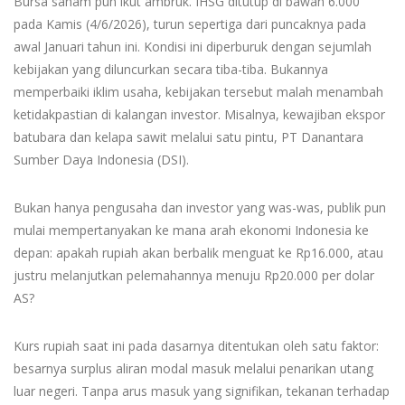
Bursa saham pun ikut ambruk. IHSG ditutup di bawah 6.000
pada Kamis (4/6/2026), turun sepertiga dari puncaknya pada
awal Januari tahun ini. Kondisi ini diperburuk dengan sejumlah
kebijakan yang diluncurkan secara tiba-tiba. Bukannya
memperbaiki iklim usaha, kebijakan tersebut malah menambah
ketidakpastian di kalangan investor. Misalnya, kewajiban ekspor
batubara dan kelapa sawit melalui satu pintu, PT Danantara
Sumber Daya Indonesia (DSI).
Bukan hanya pengusaha dan investor yang was-was, publik pun
mulai mempertanyakan ke mana arah ekonomi Indonesia ke
depan: apakah rupiah akan berbalik menguat ke Rp16.000, atau
justru melanjutkan pelemahannya menuju Rp20.000 per dolar
AS?
Kurs rupiah saat ini pada dasarnya ditentukan oleh satu faktor:
besarnya surplus aliran modal masuk melalui penarikan utang
luar negeri. Tanpa arus masuk yang signifikan, tekanan terhadap