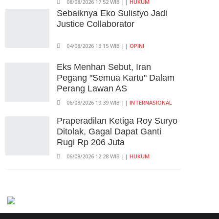
08/08/2026 17:52 WIB ||
HUKUM
Kepala Yayasan Sekolah Di
Sebaiknya Eko Sulistyo Jadi
Jaksel
Justice Collaborator
06/08/2026 17:40 WIB ||
DKI JAKARTA
04/08/2026 13:15 WIB ||
OPINI
Eks Menhan Sebut, Iran
Pegang "Semua Kartu" Dalam
Perang Lawan AS
06/08/2026 19:39 WIB ||
INTERNASIONAL
Praperadilan Ketiga Roy Suryo
Ditolak, Gagal Dapat Ganti
Rugi Rp 206 Juta
06/08/2026 12:28 WIB ||
HUKUM
707 Guru Dan Siswa SMKN 6
Semarang Keracunan, BGN
Suspend SPPG Karangturi
02/08/2026 14:42 WIB ||
KESEHATAN