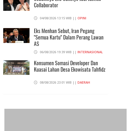
07/08/2026 19:06 WIB ||
HUKUM
Collaborator
04/08/2026 13:15 WIB ||
OPINI
Eks Menhan Sebut, Iran Pegang
"Semua Kartu" Dalam Perang Lawan
AS
06/08/2026 19:39 WIB ||
INTERNASIONAL
Konsumen Somasi Developer Dan
Kuasai Lahan Desa Ekowisata Tahfidz
08/08/2026 23:01 WIB ||
DAERAH
Praperadilan Ketiga Roy Suryo
Ditolak, Gagal Dapat Ganti Rugi Rp
206 Juta
06/08/2026 12:28 WIB ||
HUKUM
Andi Gani Tegaskan Buruh Tetap