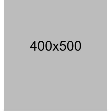
Demo Pada Agustus - September
07/08/2026 20:52 WIB ||
TENAGA KERJA
Peluncuran Buku Dan Simposium
Nasional Nusantara Centre Hasilkan
Maklumat Merdeka Barat
04/08/2026 22:54 WIB ||
MAKRO/MIKRO
Eksepsinya Diterima Hakim, Dokter
Tifa Praperadilankan Kejaksaan
04/08/2026 18:37 WIB ||
HUKUM
Utang Kereta Cepat Jakarta -
Bandung Akan Ditanggung Kemenkeu
06/08/2026 19:02 WIB ||
KEUANGAN
Geger! Nama Prabowo Diduga Dicatut