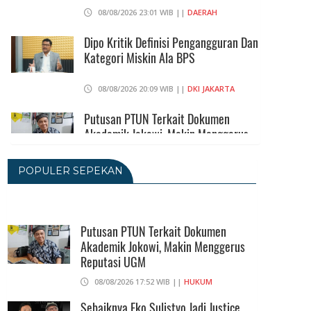
08/08/2026 23:01 WIB ||
DAERAH
Dipo Kritik Definisi Pengangguran Dan
Kategori Miskin Ala BPS
08/08/2026 20:09 WIB ||
DKI JAKARTA
Putusan PTUN Terkait Dokumen
Akademik Jokowi, Makin Menggerus
Reputasi UGM
08/08/2026 17:52 WIB ||
HUKUM
POPULER SEPEKAN
Andi Gani Tegaskan Buruh Tetap
Demo Pada Agustus - September
Putusan PTUN Terkait Dokumen
07/08/2026 20:52 WIB ||
TENAGA KERJA
Akademik Jokowi, Makin Menggerus
Reputasi UGM
Terkait Ijazah Jokowi, 3 Gugatan Akan
08/08/2026 17:52 WIB ||
HUKUM
Diajukan Ke PN Jakpus Dan PTUN
Sebaiknya Eko Sulistyo Jadi Justice