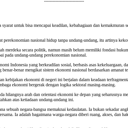
----------------------------
nya syarat untuk bisa mencapai keadilan, kebahagiaan dan kemakmura
t perekonomian nasional hidup tanpa undang-undang, itu artinya kekos
 telah merdeka secara politik, namun masih belum memiliki fondasi hu
bai pada undang-undang perekonomian nasional.
mi Indonesia yang berkeadilan sosial, berbasis asas kekeluargaan, d
benar-benar mengikat sistem ekonomi nasional berdasarkan amanat te
bijakan ekonomi di negeri ini berjalan dalam keadaan terfragmentasi, 
embaga ekonomi bergerak dengan logika sektoral masing-masing.
a hilangnya arah dan orientasi ekonomi ke depan yang seharusnya men
ahkan atas ketiadaan undang-undang ini.
mana sebuah negara-bangsa memaknai kedaulatan. Ia bukan sekadar angka
sama. Ia adalah bagaimana warga-negara diberi ruang, akses, dan hak a