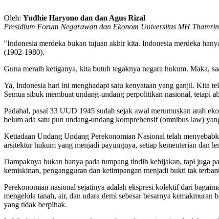
Oleh:
Yudhie Haryono dan dan Agus Rizal
Presidium Forum Negarawan dan Ekonom Universitas MH Thamrin
"Indonesia merdeka bukan tujuan akhir kita. Indonesia merdeka ha
(1902-1980).
Guna meraih ketiganya, kita butuh tegaknya negara hukum. Maka, saa
Ya, Indonesia hari ini menghadapi satu kenyataan yang ganjil. Kita
Semua sibuk membuat undang-undang perpolitikan nasional, tetapi a
Padahal, pasal 33 UUD 1945 sudah sejak awal merumuskan arah ekono
belum ada satu pun undang-undang komprehensif (omnibus law) yang 
Ketiadaan Undang Undang Perekonomian Nasional telah menyebabkan ke
arsitektur hukum yang menjadi payungnya, setiap kementerian dan l
Dampaknya bukan hanya pada tumpang tindih kebijakan, tapi juga pad
kemiskinan, pengangguran dan ketimpangan menjadi bukti tak terbant
Perekonomian nasional sejatinya adalah ekspresi kolektif dari bagai
mengelola tanah, air, dan udara demi sebesar besarnya kemakmuran ber
yang tidak berpihak.