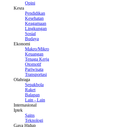
Opini
Kesra
Pendidikan
Kesehatan
Keagamaan
Lingkungan
Sosial
Budaya
Ekonomi
Makro/Mikro
Keuangan
Tenaga Kerja
Otomotif
Pariwisata
Transportasi
Olahraga
Sepakbola
Raket
Balapan
Lain - Lain
Internasional
Iptek
Sains
Teknologi
Gaya Hidup