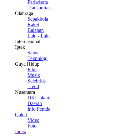
Pariwisata
Transportasi
Olahraga
Sepakbola
Raket
Balapan
Lain - Lain
Internasional
Iptek
Sains
Teknologi
Gaya Hidup
Film
Musik
Selebritis
Trend
Nusantara
DKI Jakarta
Daerah
Info Pemda
Galeri
Video
Foto
Index