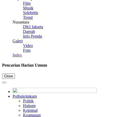
Film
Musik
Selebritis
Trend
Nusantara
DKI Jakarta
Daerah
Info Pemda
Galeri
Video
Foto
Index
Pencarian Harian Umum
Close
Polhukrimkam
Politik
Hukum
Kriminal
Keamanan