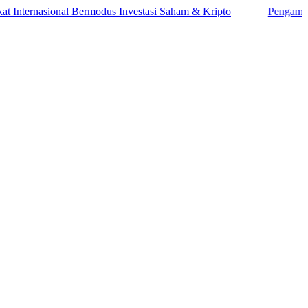
nasional Bermodus Investasi Saham & Kripto
Pengamat Ingatkan