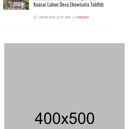
Kuasai Lahan Desa Ekowisata Tahfidz
08/08/2026 23:01 WIB ||
DAERAH
Praperadilan Ketiga Roy Suryo
Ditolak, Gagal Dapat Ganti Rugi Rp
206 Juta
06/08/2026 12:28 WIB ||
HUKUM
Andi Gani Tegaskan Buruh Tetap
Demo Pada Agustus - September
07/08/2026 20:52 WIB ||
TENAGA KERJA
Peluncuran Buku Dan Simposium
Nasional Nusantara Centre Hasilkan
Maklumat Merdeka Barat
04/08/2026 22:54 WIB ||
MAKRO/MIKRO
Eksepsinya Diterima Hakim, Dokter