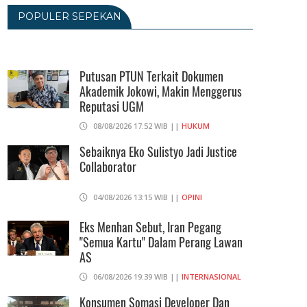
08/08/2026 17:52 WIB ||
HUKUM
POPULER SEPEKAN
Andi Gani Tegaskan Buruh Tetap
Demo Pada Agustus - September
Putusan PTUN Terkait Dokumen
07/08/2026 20:52 WIB ||
TENAGA KERJA
Akademik Jokowi, Makin Menggerus
Reputasi UGM
Terkait Ijazah Jokowi, 3 Gugatan Akan
08/08/2026 17:52 WIB ||
HUKUM
Diajukan Ke PN Jakpus Dan PTUN
Sebaiknya Eko Sulistyo Jadi Justice
07/08/2026 19:06 WIB ||
HUKUM
Collaborator
04/08/2026 13:15 WIB ||
OPINI
Eks Menhan Sebut, Iran Pegang
"Semua Kartu" Dalam Perang Lawan
AS
06/08/2026 19:39 WIB ||
INTERNASIONAL
Konsumen Somasi Developer Dan