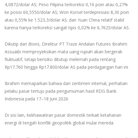
4,0872/dolar AS; Peso Filipina terkoreksi 0,16 poin atau 0,27%
ke posisi 60,5550/dolar AS; Won Korsel terdepresiasi 8,30 poin
atau 0,55% ke 1.523,3/dolar AS; dan Yuan China relatif stabil
karena hanya terkoreksi sangat tipis 0,02% ke 6,7625/dolar AS.
Dikutip dari
Bisnis
, Direktur PT Traze Andalan Futures Ibrahim
Assuaibi memproyeksikan mata uang rupiah akan bergerak
fluktuatif, tetapi berisiko ditutup melemah pada rentang
Rp17.760 hingga Rp17.800/dolar AS pada perdagangan hari ini
Ibrahim memaparkan bahwa dari sentimen internal, perhatian
pelaku pasar tertuju pada pengumuman hasil RDG Bank
Indonesia pada 17–18 Juni 2026.
Di sisi lain, kekhawatiran pasar domestik terkait ketahanan
energi di tengah konflik geopolitik global mulai mereda.