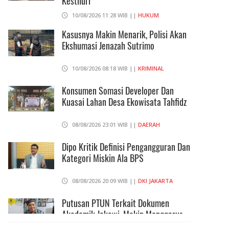
Kesthuri
10/08/2026 11:28 WIB ||
HUKUM
Kasusnya Makin Menarik, Polisi Akan
Ekshumasi Jenazah Sutrimo
10/08/2026 08:18 WIB ||
KRIMINAL
Konsumen Somasi Developer Dan
Kuasai Lahan Desa Ekowisata Tahfidz
08/08/2026 23:01 WIB ||
DAERAH
Dipo Kritik Definisi Pengangguran Dan
Kategori Miskin Ala BPS
08/08/2026 20:09 WIB ||
DKI JAKARTA
Putusan PTUN Terkait Dokumen
Akademik Jokowi, Makin Menggerus
Reputasi UGM