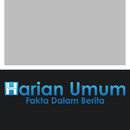
Tifa Praperadilankan Kejaksaan
04/08/2026 18:37 WIB ||
HUKUM
Utang Kereta Cepat Jakarta -
Bandung Akan Ditanggung Kemenkeu
06/08/2026 19:02 WIB ||
KEUANGAN
Geger! Nama Prabowo Diduga Dicatut
Dalam Makalah MBG Untuk Dapat
Nobel Perdamaian
05/08/2026 17:25 WIB ||
KRIMINAL