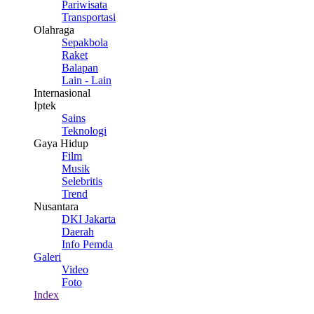
Pariwisata
Transportasi
Olahraga
Sepakbola
Raket
Balapan
Lain - Lain
Internasional
Iptek
Sains
Teknologi
Gaya Hidup
Film
Musik
Selebritis
Trend
Nusantara
DKI Jakarta
Daerah
Info Pemda
Galeri
Video
Foto
Index