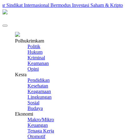
ndikat Internasional Bermodus Investasi Saham & Kripto
Penga
Polhukrimkam
Politik
Hukum
Kriminal
Keamanan
Opini
Kesra
Pendidikan
Kesehatan
Keagamaan
Lingkungan
Sosial
Budaya
Ekonomi
Makro/Mikro
Keuangan
Tenaga Kerja
Otomotif