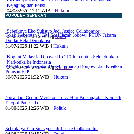
Kejagung dan Polisi
04/08/2026 17:11 WIB ||
Hukum
POPULER SEPEKAN
Sebaiknya Eko Sulistyo Jadi Justice Collaborator
Tolak Keberatan UGM Soal Ijazah Jokowi, PTUN Jakarta
04/08/2026 13:15 WIB ||
Opini
Dinilai Bela Demokrasi
31/07/2026 11:22 WIB ||
Hukum
Kopilot Malaysia Dibayar Rp 219 Juta untuk Selundupkan
Narkotika ke Indonesia
PTUN Tolak Gugatan UGM Terhadap Bonjowi dan Kuatkan
04/08/2026 12:26 WIB ||
Kriminal
Putusan KIP
30/07/2026 21:32 WIB ||
Hukum
Nusantara Centre Merekonstruksi Hari Kebangkitan Kembali
Ekopol Pancasila
01/08/2026 12:26 WIB ||
Politik
Sebaiknya Eko Sulistyo Jadi Justice Collaborator
04/08/2026 13:15 WIB ||
Opini