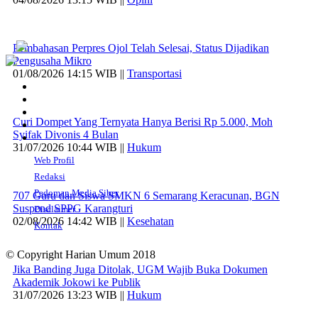
Pembahasan Perpres Ojol Telah Selesai, Status Dijadikan
Pengusaha Mikro
01/08/2026 14:15 WIB ||
Transportasi
Curi Dompet Yang Ternyata Hanya Berisi Rp 5.000, Moh
Syifak Divonis 4 Bulan
31/07/2026 10:44 WIB ||
Hukum
Web Profil
Redaksi
Pedoman Media Siber
707 Guru dan Siswa SMKN 6 Semarang Keracunan, BGN
Suspend SPPG Karangturi
Disclaimer
02/08/2026 14:42 WIB ||
Kesehatan
Kontak
© Copyright Harian Umum 2018
Jika Banding Juga Ditolak, UGM Wajib Buka Dokumen
Akademik Jokowi ke Publik
31/07/2026 13:23 WIB ||
Hukum