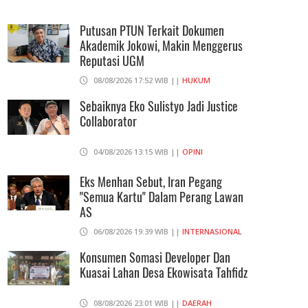
Diajukan Ke PN Jakpus Dan PTUN
Putusan PTUN Terkait Dokumen
07/08/2026 19:06 WIB ||
HUKUM
Akademik Jokowi, Makin Menggerus
Reputasi UGM
Sidang Praperadilan Keempat Roy
08/08/2026 17:52 WIB ||
HUKUM
Suryo Ditinda
Sebaiknya Eko Sulistyo Jadi Justice
07/08/2026 17:10 WIB ||
HUKUM
Collaborator
04/08/2026 13:15 WIB ||
OPINI
Eks Menhan Sebut, Iran Pegang
"Semua Kartu" Dalam Perang Lawan
AS
06/08/2026 19:39 WIB ||
INTERNASIONAL
Konsumen Somasi Developer Dan
Kuasai Lahan Desa Ekowisata Tahfidz
08/08/2026 23:01 WIB ||
DAERAH