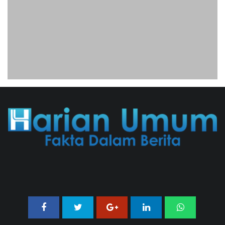
Geger! Nama Prabowo Diduga Dicatut
Dalam Makalah MBG Untuk Dapat
Nobel Perdamaian
05/08/2026 17:25 WIB ||
KRIMINAL
Utang Kereta Cepat Jakarta -
Bandung Akan Ditanggung Kemenkeu
06/08/2026 19:02 WIB ||
KEUANGAN