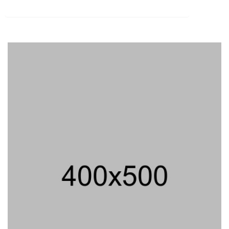
Praperadilan Ketiga Roy Suryo
Ditolak, Gagal Dapat Ganti Rugi Rp
206 Juta
06/08/2026 12:28 WIB ||
HUKUM
Peluncuran Buku Dan Simposium
Nasional Nusantara Centre Hasilkan
Maklumat Merdeka Barat
04/08/2026 22:54 WIB ||
MAKRO/MIKRO
Eksepsinya Diterima Hakim, Dokter
Tifa Praperadilankan Kejaksaan
04/08/2026 18:37 WIB ||
HUKUM
Andi Gani Tegaskan Buruh Tetap
Demo Pada Agustus - September
07/08/2026 20:52 WIB ||
TENAGA KERJA