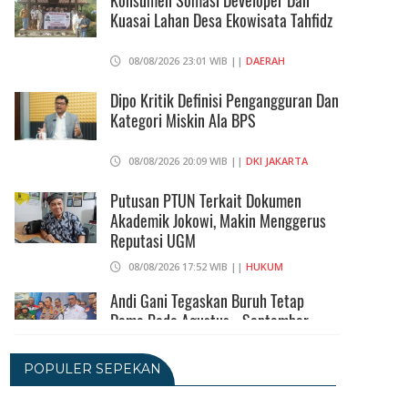
Konsumen Somasi Developer Dan
Kuasai Lahan Desa Ekowisata Tahfidz
08/08/2026 23:01 WIB ||
DAERAH
Dipo Kritik Definisi Pengangguran Dan
Kategori Miskin Ala BPS
08/08/2026 20:09 WIB ||
DKI JAKARTA
Putusan PTUN Terkait Dokumen
Akademik Jokowi, Makin Menggerus
Reputasi UGM
08/08/2026 17:52 WIB ||
HUKUM
Andi Gani Tegaskan Buruh Tetap
Demo Pada Agustus - September
07/08/2026 20:52 WIB ||
TENAGA KERJA
POPULER SEPEKAN
Terkait Ijazah Jokowi, 3 Gugatan Akan