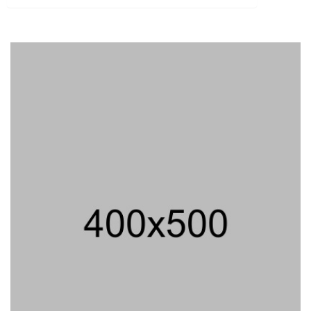
707 Guru Dan Siswa SMKN 6
Semarang Keracunan, BGN Suspend
SPPG Karangturi
02/08/2026 14:42 WIB ||
KESEHATAN
Peluncuran Buku Dan Simposium
Nasional Nusantara Centre Hasilkan
Maklumat Merdeka Barat
04/08/2026 22:54 WIB ||
MAKRO/MIKRO
Eksepsinya Diterima Hakim, Dokter
Tifa Praperadilankan Kejaksaan
04/08/2026 18:37 WIB ||
HUKUM
Geger! Nama Prabowo Diduga Dicatut
Dalam Makalah MBG Untuk Dapat
Nobel Perdamaian
05/08/2026 17:25 WIB ||
KRIMINAL