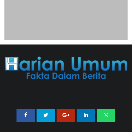
Jenderal Dudung Pimpin Peluncuran
Buku Dan Diskusi UU Perekonomian
Nasional
03/08/2026 18:31 WIB ||
PENDIDIKAN
Untung KAI Turun Tajam, Terbebani
Kereta Cepat Jakarta-Bandung
02/08/2026 21:26 WIB ||
TRANSPORTASI