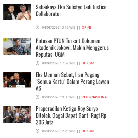
Sebaiknya Eko Sulistyo Jadi Justice
06/08/2026 19:02 WIB ||
KEUANGAN
Collaborator
Ratusan Senjata Api Dan Narkoba
04/08/2026 13:15 WIB ||
OPINI
Ditemukan Di Ruang Kepala Yayasan
Sekolah Di Jaksel
Putusan PTUN Terkait Dokumen
Akademik Jokowi, Makin Menggerus
06/08/2026 17:40 WIB ||
DKI JAKARTA
Reputasi UGM
08/08/2026 17:52 WIB ||
HUKUM
Eks Menhan Sebut, Iran Pegang
"Semua Kartu" Dalam Perang Lawan
AS
06/08/2026 19:39 WIB ||
INTERNASIONAL
Praperadilan Ketiga Roy Suryo
Ditolak, Gagal Dapat Ganti Rugi Rp
206 Juta
06/08/2026 12:28 WIB ||
HUKUM