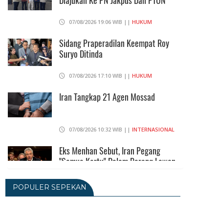
Diajukan Ke PN Jakpus Dan PTUN
07/08/2026 19:06 WIB ||
HUKUM
Sidang Praperadilan Keempat Roy
Suryo Ditinda
07/08/2026 17:10 WIB ||
HUKUM
Iran Tangkap 21 Agen Mossad
07/08/2026 10:32 WIB ||
INTERNASIONAL
Eks Menhan Sebut, Iran Pegang
"Semua Kartu" Dalam Perang Lawan
AS
06/08/2026 19:39 WIB ||
INTERNASIONAL
POPULER SEPEKAN
Utang Kereta Cepat Jakarta -
Bandung Akan Ditanggung Kemenkeu