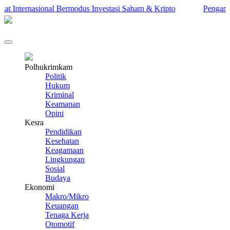
Internasional Bermodus Investasi Saham & Kripto
Pengamat Ing
Polhukrimkam
Politik
Hukum
Kriminal
Keamanan
Opini
Kesra
Pendidikan
Kesehatan
Keagamaan
Lingkungan
Sosial
Budaya
Ekonomi
Makro/Mikro
Keuangan
Tenaga Kerja
Otomotif