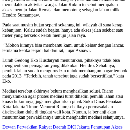
memudahkan aktivitas warga. Jalan Rukun tersebut merupakan
akses menuju Jalan Remaja dan memotong sebagian lahan milik
Hendro Sumampaw.
Pada saat musim hujan seperti sekarang ini, wilayah di sana kerap
kebanjiran. Kalau sudah begitu, hanya ada akses jalan selebar satu
meter yang berkelok-kelok menuju jalan raya.
“Mohon kiranya bisa membantu kami untuk keluar dengan lancar,
terutama ketika terjadi hal darurat,” ujar Asnawi.
Lurah Gedong Eko Kusdaryati menuturkan, pihaknya tidak bisa
menghentikan pemagaran yang dilakukan Hendro. Sebabnya,
pemilik lahan sudah mengurus izin untuk membangun pagar tembok
pada 2013. “Terlebih, tanah tersebut juga sudah bersertifikat,” kata
Eko.
Mediasi tersebut akhirnya belum menghasilkan solusi. Riano
menyarankan agar proses mediasi turut dihadiri pemilik lahan atau
kuasa hukumnya, juga menghadirkan pihak Suku Dinas Penataan
Kota Jakarta Timur. Menurut Riano,sebaiknya permasalahan
diselesaikan dulu di tingkat wali kota. Namun, ia berjanji akan
menurunkan perwakilannya untuk menghadiri mediasi selanjutnya.
Dewan Perwakilan Rakyat Daerah DKI Jakarta
Penutupan Akses