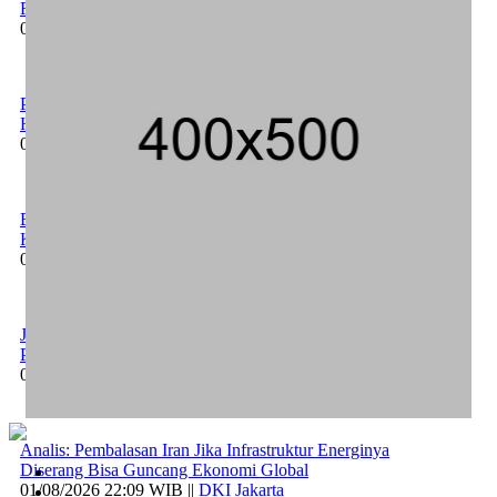
Rugi Rp 206 Juta
06/08/2026 12:28 WIB ||
Hukum
Peluncuran Buku dan Simposium Nasional Nusantara Centre
Hasilkan Maklumat Merdeka Barat
04/08/2026 22:54 WIB ||
Makro/Mikro
Eksepsinya Diterima Hakim, Dokter Tifa Praperadilankan
Kejaksaan
04/08/2026 18:37 WIB ||
Hukum
Jenderal Dudung Pimpin Peluncuran Buku dan Diskusi UU
Perekonomian Nasional
03/08/2026 18:31 WIB ||
Pendidikan
Analis: Pembalasan Iran Jika Infrastruktur Energinya
Diserang Bisa Guncang Ekonomi Global
01/08/2026 22:09 WIB ||
DKI Jakarta