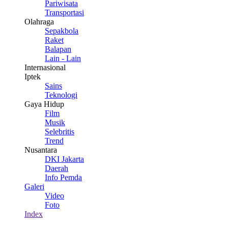
Pariwisata
Transportasi
Olahraga
Sepakbola
Raket
Balapan
Lain - Lain
Internasional
Iptek
Sains
Teknologi
Gaya Hidup
Film
Musik
Selebritis
Trend
Nusantara
DKI Jakarta
Daerah
Info Pemda
Galeri
Video
Foto
Index