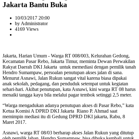
Jakarta Bantu Buka
10/03/2017 20:00
by Administrator
4169 Views
Jakarta, Harian Umum - Warga RT 008/003, Kelurahan Gedong,
Kecamatan Pasar Rebo, Jakarta Timur, meminta Dewan Perwakilan
Rakyat Daerah DKI Jakarta untuk memediasi dengan pemilik tanah
Hendro Sumampaw, persoalan penutupan akses jalan di sana.
Menurut Asnawi, Jalan Rukun sangat vital karena biasa dipakai
anak sekolah, pedagang, dan penduduk setempat untuk kegiatan
sehari-hari. Akibat penutupan, kata Asnawi, kini warga RT 08 harus
menaiki tangga kayu bila melalui pagar tembok setinggi 2,5 meter.
“Warga mengadukan adanya penutupan akses di Pasar Rebo,” kata
Ketua Komisi A DPRD DKI Jakarta Riano P. Ahmad saat
memimpin mediasi itu di Gedung DPRD DKI jakarta, Rabu, 8
Maret 2017.
Asnawi, warga RT 08/03 berharap akses Jalan Rukun yang ditutup
oleh pemilik lahan, Hendro Sumampaw, bisa dibuka kembali untuk