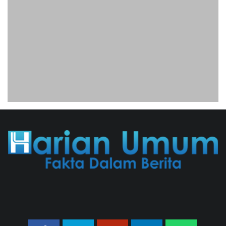
206 Juta
06/08/2026 12:28 WIB ||
HUKUM
Jaksa KPK Limpahkan Kasus Korupsi
Kuota Haji Ke Pengadilan Tipikor
31/07/2026 18:56 WIB ||
HUKUM
Peluncuran Buku Dan Simposium
Nasional Nusantara Centre Hasilkan
Maklumat Merdeka Barat
04/08/2026 22:54 WIB ||
MAKRO/MIKRO