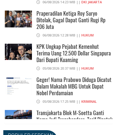
06/08/2026 14:23 WIB ||
DKI JAKARTA
Praperadilan Ketiga Roy Suryo
Ditolak, Gagal Dapat Ganti Rugi Rp
206 Juta
06/08/2026 12:28 WIB ||
HUKUM
KPK Ungkap Pejabat Kemenhut
Terima Uang 12.500 Dollar Singapura
Dari Bupati Kuansing
05/08/2026 20:37 WIB ||
HUKUM
Geger! Nama Prabowo Diduga Dicatut
Dalam Makalah MBG Untuk Dapat
Nobel Perdamaian
05/08/2026 17:25 WIB ||
KRIMINAL
Transjakarta Blok M-Soetta Ganti
Nama Jadi Transbandara, Tarif Dipatok
Rp15.000
05/08/2026 15:05 WIB ||
TRANSPORTASI