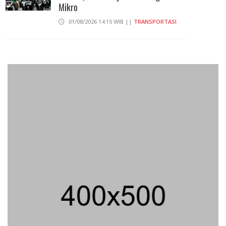
Mikro
01/08/2026 14:15 WIB ||
TRANSPORTASI
Curi Dompet Yang Ternyata Hanya
Berisi Rp 5.000, Moh Syifak Divonis 4
Bulan
31/07/2026 10:44 WIB ||
HUKUM
707 Guru Dan Siswa SMKN 6
Semarang Keracunan, BGN Suspend
SPPG Karangturi
02/08/2026 14:42 WIB ||
KESEHATAN
Jika Banding Juga Ditolak, UGM Wajib
Buka Dokumen Akademik Jokowi Ke
Publik
31/07/2026 13:23 WIB ||
HUKUM
Praperadilan Ketiga Roy Suryo
Ditolak, Gagal Dapat Ganti Rugi Rp