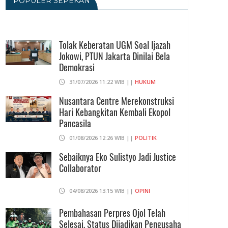
POPULER SEPEKAN
BPS Klaim Angka Pengangguran Di
Indonesia Pada Mei 2026 Turun Jadi
7,22 Juta Orang
Tolak Keberatan UGM Soal Ijazah
Jokowi, PTUN Jakarta Dinilai Bela
05/08/2026 13:45 WIB ||
TENAGA KERJA
Demokrasi
Kuartal II-2026, Ekonomi RI Tumbuh
31/07/2026 11:22 WIB ||
HUKUM
5,29 Persen, Sektor Pertambangan
Alami Kontraksi
Nusantara Centre Merekonstruksi
Hari Kebangkitan Kembali Ekopol
05/08/2026 13:16 WIB ||
MAKRO/MIKRO
Pancasila
01/08/2026 12:26 WIB ||
POLITIK
Sebaiknya Eko Sulistyo Jadi Justice
Collaborator
04/08/2026 13:15 WIB ||
OPINI
Pembahasan Perpres Ojol Telah
Selesai, Status Dijadikan Pengusaha