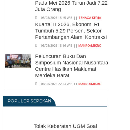
Pada Mei 2026 Turun Jadi 7,22
Juta Orang
05/08/2026 13:45 WIB ||
TENAGA KERJA
Kuartal II-2026, Ekonomi RI
Tumbuh 5,29 Persen, Sektor
Pertambangan Alami Kontraksi
05/08/2026 13:16 WIB ||
MAKRO/MIKRO
Peluncuran Buku Dan
Simposium Nasional Nusantara
Centre Hasilkan Maklumat
Merdeka Barat
04/08/2026 22:54 WIB ||
MAKRO/MIKRO
Eksepsinya Diterima Hakim,
Dokter Tifa Praperadilankan
POPULER SEPEKAN
Kejaksaan
04/08/2026 18:37 WIB ||
HUKUM
Eks Jampidsus Febrie
Tolak Keberatan UGM Soal
Adriansyah Akan