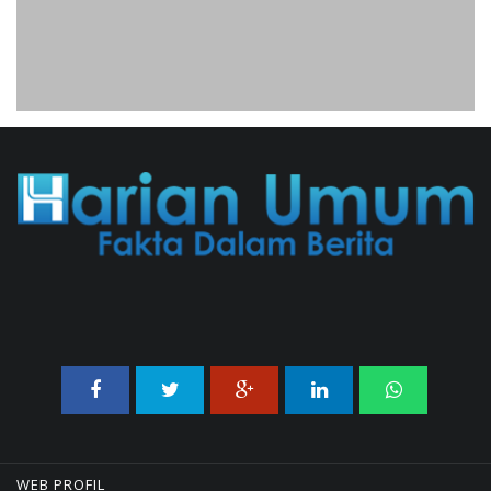
Korupsi Kuota Haji Ke
Pengadilan Tipikor
31/07/2026 18:56 WIB ||
HUKUM
Sadis! Sebuah Rumah Di Iran
Diserang AS Dengan Bom
Seberat 900 Kilogram, 4 Orang
Tewas
02/08/2026 07:32 WIB ||
INTERNASIONAL
WEB PROFIL