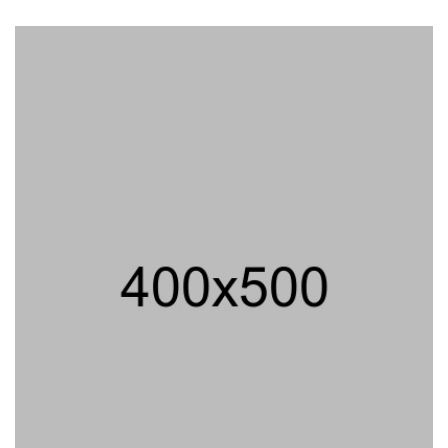
Telah Selesai, Status Dijadikan
Pengusaha Mikro
01/08/2026 14:15 WIB ||
TRANSPORTASI
Curi Dompet Yang Ternyata
Hanya Berisi Rp 5.000, Moh
Syifak Divonis 4 Bulan
31/07/2026 10:44 WIB ||
HUKUM
707 Guru Dan Siswa SMKN 6
Semarang Keracunan, BGN
Suspend SPPG Karangturi
02/08/2026 14:42 WIB ||
KESEHATAN
Jika Banding Juga Ditolak,
UGM Wajib Buka Dokumen
Akademik Jokowi Ke Publik
31/07/2026 13:23 WIB ||
HUKUM
Jaksa KPK Limpahkan Kasus