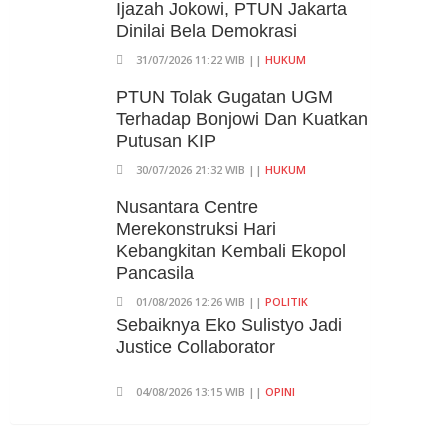
Ijazah Jokowi, PTUN Jakarta
Praperadilankan Kejagung Dan
Dinilai Bela Demokrasi
Polisi
31/07/2026 11:22 WIB ||
HUKUM
04/08/2026 17:11 WIB ||
HUKUM
Sebaiknya Eko Sulistyo Jadi
PTUN Tolak Gugatan UGM
Justice Collaborator
Terhadap Bonjowi Dan Kuatkan
Putusan KIP
04/08/2026 13:15 WIB ||
OPINI
30/07/2026 21:32 WIB ||
HUKUM
Nusantara Centre
Merekonstruksi Hari
Kebangkitan Kembali Ekopol
Pancasila
01/08/2026 12:26 WIB ||
POLITIK
Sebaiknya Eko Sulistyo Jadi
Justice Collaborator
04/08/2026 13:15 WIB ||
OPINI
Pembahasan Perpres Ojol