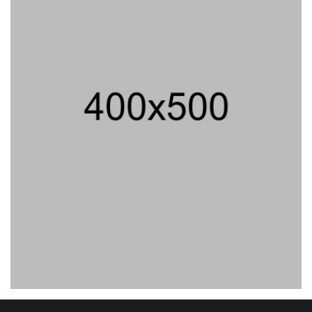
02/08/2026 14:42 WIB ||
KESEHATAN
Jika Banding Juga Ditolak, UGM Wajib
Buka Dokumen Akademik Jokowi Ke
Publik
31/07/2026 13:23 WIB ||
HUKUM
Praperadilan Ketiga Roy Suryo
Ditolak, Gagal Dapat Ganti Rugi Rp
206 Juta
06/08/2026 12:28 WIB ||
HUKUM
Jaksa KPK Limpahkan Kasus Korupsi
Kuota Haji Ke Pengadilan Tipikor
31/07/2026 18:56 WIB ||
HUKUM
Peluncuran Buku Dan Simposium
Nasional Nusantara Centre Hasilkan
Maklumat Merdeka Barat