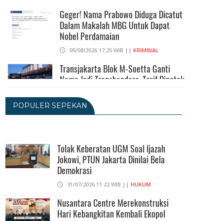
Geger! Nama Prabowo Diduga Dicatut
Dalam Makalah MBG Untuk Dapat
Nobel Perdamaian
05/08/2026 17:25 WIB ||
KRIMINAL
Transjakarta Blok M-Soetta Ganti
Nama Jadi Transbandara, Tarif Dipatok
Rp15.000
05/08/2026 15:05 WIB ||
TRANSPORTASI
POPULER SEPEKAN
BPS Klaim Angka Pengangguran Di
Indonesia Pada Mei 2026 Turun Jadi
7,22 Juta Orang
Tolak Keberatan UGM Soal Ijazah
Jokowi, PTUN Jakarta Dinilai Bela
05/08/2026 13:45 WIB ||
TENAGA KERJA
Demokrasi
Kuartal II-2026, Ekonomi RI Tumbuh
31/07/2026 11:22 WIB ||
HUKUM
5,29 Persen, Sektor Pertambangan
Alami Kontraksi
Nusantara Centre Merekonstruksi
Hari Kebangkitan Kembali Ekopol
05/08/2026 13:16 WIB ||
MAKRO/MIKRO