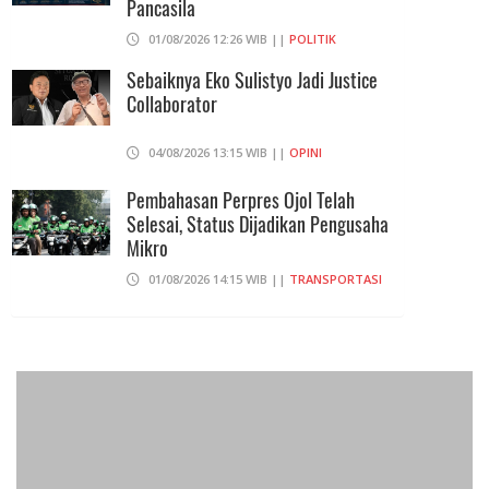
Pancasila
01/08/2026 12:26 WIB ||
POLITIK
Sebaiknya Eko Sulistyo Jadi Justice
Collaborator
04/08/2026 13:15 WIB ||
OPINI
Pembahasan Perpres Ojol Telah
Selesai, Status Dijadikan Pengusaha
Mikro
01/08/2026 14:15 WIB ||
TRANSPORTASI
Curi Dompet Yang Ternyata Hanya
Berisi Rp 5.000, Moh Syifak Divonis 4
Bulan
31/07/2026 10:44 WIB ||
HUKUM
707 Guru Dan Siswa SMKN 6
Semarang Keracunan, BGN Suspend
SPPG Karangturi