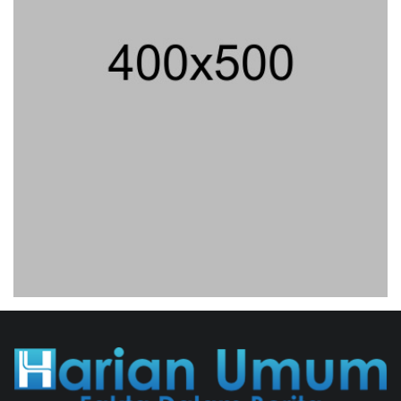
Tifa Praperadilankan Kejaksaan
04/08/2026 18:37 WIB ||
HUKUM
Andi Gani Tegaskan Buruh Tetap
Demo Pada Agustus - September
07/08/2026 20:52 WIB ||
TENAGA KERJA
Geger! Nama Prabowo Diduga Dicatut
Dalam Makalah MBG Untuk Dapat
Nobel Perdamaian
05/08/2026 17:25 WIB ||
KRIMINAL
Utang Kereta Cepat Jakarta -
Bandung Akan Ditanggung Kemenkeu
06/08/2026 19:02 WIB ||
KEUANGAN