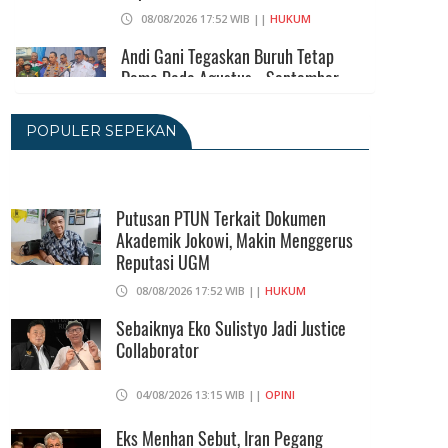
08/08/2026 17:52 WIB ||
HUKUM
Andi Gani Tegaskan Buruh Tetap
Demo Pada Agustus - September
07/08/2026 20:52 WIB ||
TENAGA KERJA
POPULER SEPEKAN
Terkait Ijazah Jokowi, 3 Gugatan Akan
Diajukan Ke PN Jakpus Dan PTUN
Putusan PTUN Terkait Dokumen
07/08/2026 19:06 WIB ||
HUKUM
Akademik Jokowi, Makin Menggerus
Reputasi UGM
Sidang Praperadilan Keempat Roy
08/08/2026 17:52 WIB ||
HUKUM
Suryo Ditinda
Sebaiknya Eko Sulistyo Jadi Justice
07/08/2026 17:10 WIB ||
HUKUM
Collaborator
04/08/2026 13:15 WIB ||
OPINI
Eks Menhan Sebut, Iran Pegang