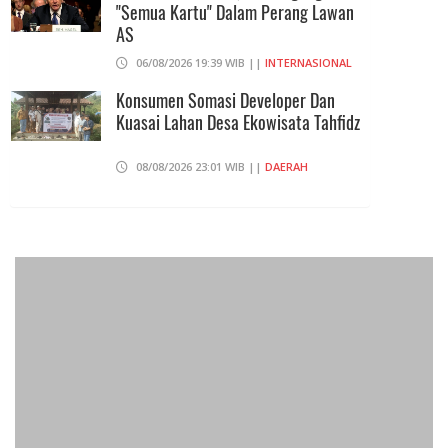
"Semua Kartu" Dalam Perang Lawan
AS
06/08/2026 19:39 WIB ||
INTERNASIONAL
Konsumen Somasi Developer Dan
Kuasai Lahan Desa Ekowisata Tahfidz
08/08/2026 23:01 WIB ||
DAERAH
Praperadilan Ketiga Roy Suryo
Ditolak, Gagal Dapat Ganti Rugi Rp
206 Juta
06/08/2026 12:28 WIB ||
HUKUM
Peluncuran Buku Dan Simposium
Nasional Nusantara Centre Hasilkan
Maklumat Merdeka Barat
04/08/2026 22:54 WIB ||
MAKRO/MIKRO
Eksepsinya Diterima Hakim, Dokter