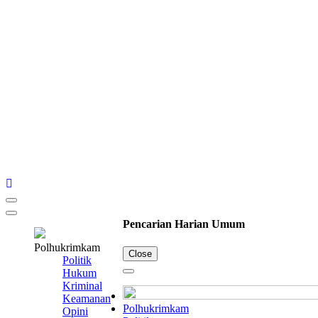
Pencarian Harian Umum
Polhukrimkam
Close
Politik
Hukum
Kriminal
Keamanan
Polhukrimkam
Opini