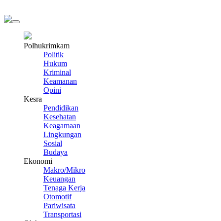
Polhukrimkam
Politik
Hukum
Kriminal
Keamanan
Opini
Kesra
Pendidikan
Kesehatan
Keagamaan
Lingkungan
Sosial
Budaya
Ekonomi
Makro/Mikro
Keuangan
Tenaga Kerja
Otomotif
Pariwisata
Transportasi