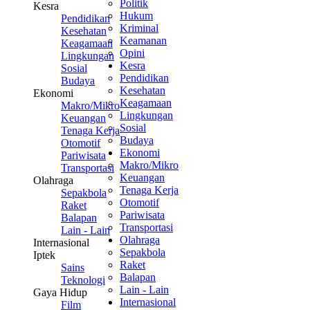
Politik
Kesra
Hukum
Pendidikan
Kriminal
Kesehatan
Keamanan
Keagamaan
Opini
Lingkungan
Kesra
Sosial
Pendidikan
Budaya
Kesehatan
Ekonomi
Keagamaan
Makro/Mikro
Lingkungan
Keuangan
Sosial
Tenaga Kerja
Budaya
Otomotif
Ekonomi
Pariwisata
Makro/Mikro
Transportasi
Keuangan
Olahraga
Tenaga Kerja
Sepakbola
Otomotif
Raket
Pariwisata
Balapan
Transportasi
Lain - Lain
Olahraga
Internasional
Sepakbola
Iptek
Raket
Sains
Balapan
Teknologi
Lain - Lain
Gaya Hidup
Internasional
Film