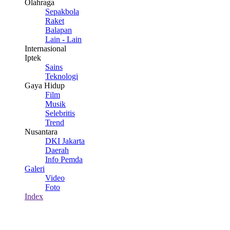
Olahraga
Sepakbola
Raket
Balapan
Lain - Lain
Internasional
Iptek
Sains
Teknologi
Gaya Hidup
Film
Musik
Selebritis
Trend
Nusantara
DKI Jakarta
Daerah
Info Pemda
Galeri
Video
Foto
Index