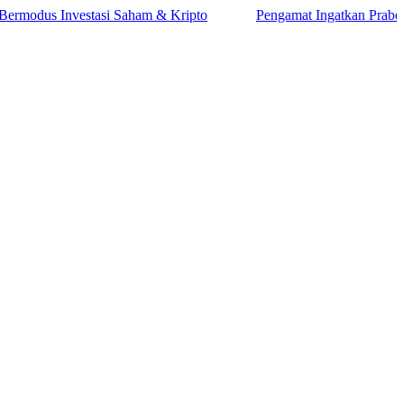
s Investasi Saham & Kripto
Pengamat Ingatkan Prabowo: Terla