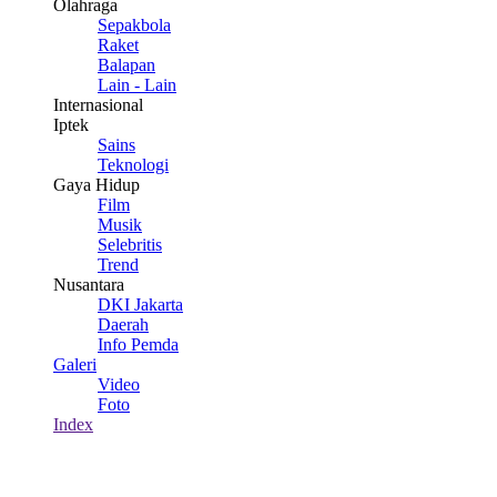
Olahraga
Sepakbola
Raket
Balapan
Lain - Lain
Internasional
Iptek
Sains
Teknologi
Gaya Hidup
Film
Musik
Selebritis
Trend
Nusantara
DKI Jakarta
Daerah
Info Pemda
Galeri
Video
Foto
Index