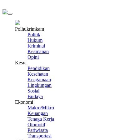
Polhukrimkam
Politik
Hukum
Kriminal
Keamanan
Opini
Kesra
Pendidikan
Kesehatan
Keagamaan
Lingkungan
Sosial
Budaya
Ekonomi
Makro/Mikro
Keuangan
Tenaga Kerja
Otomotif
Pariwisata
Transportasi