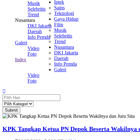
Iptek
Musik
Sains
Selebritis
Teknologi
Trend
Gaya Hidup
Nusantara
Film
DKI Jakarta
Musik
Daerah
Selebritis
Info Pemda
Trend
Galeri
Nusantara
Video
DKI Jakarta
Foto
Daerah
Index
Info Pemda
Galeri
Video
Foto
Submit
KPK Tangkap Ketua PN Depok Beserta Wakilnya d