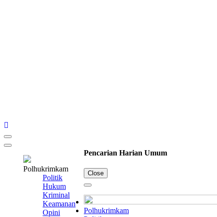
Pencarian Harian Umum
Polhukrimkam
Close
Politik
Hukum
Kriminal
Keamanan
Polhukrimkam
Opini