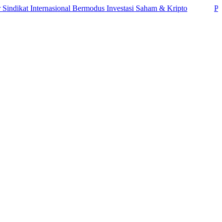
t Internasional Bermodus Investasi Saham & Kripto
Pengamat In