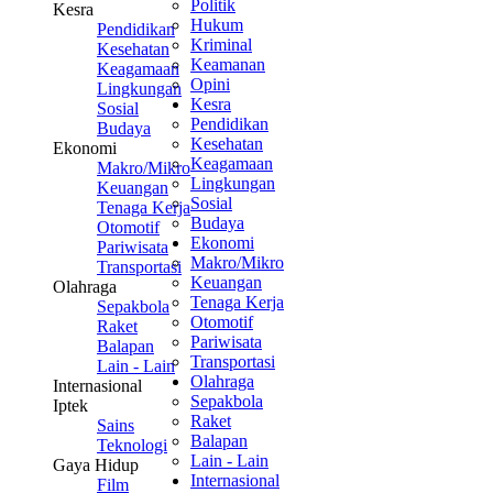
Politik
Kesra
Hukum
Pendidikan
Kriminal
Kesehatan
Keamanan
Keagamaan
Opini
Lingkungan
Kesra
Sosial
Pendidikan
Budaya
Kesehatan
Ekonomi
Keagamaan
Makro/Mikro
Lingkungan
Keuangan
Sosial
Tenaga Kerja
Budaya
Otomotif
Ekonomi
Pariwisata
Makro/Mikro
Transportasi
Keuangan
Olahraga
Tenaga Kerja
Sepakbola
Otomotif
Raket
Pariwisata
Balapan
Transportasi
Lain - Lain
Olahraga
Internasional
Sepakbola
Iptek
Raket
Sains
Balapan
Teknologi
Lain - Lain
Gaya Hidup
Internasional
Film