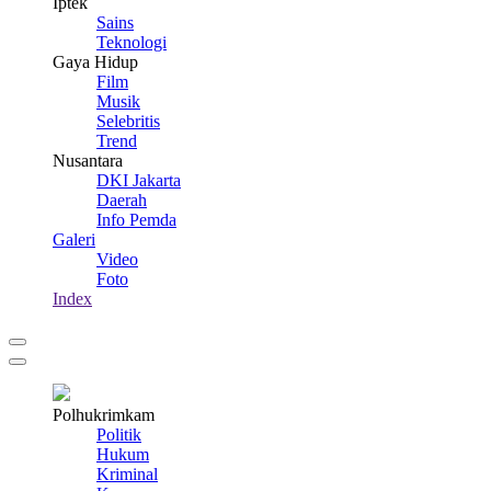
Iptek
Sains
Teknologi
Gaya Hidup
Film
Musik
Selebritis
Trend
Nusantara
DKI Jakarta
Daerah
Info Pemda
Galeri
Video
Foto
Index
Polhukrimkam
Politik
Hukum
Kriminal