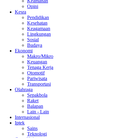
Keamanan
Opini
Kesra
Pendidikan
Kesehatan
Keagamaan
Lingkungan
Sosial
Budaya
Ekonomi
Makro/Mikro
Keuangan
Tenaga Kerja
Otomotif
Pariwisata
Transportasi
Olahraga
Sepakbola
Raket
Balapan
Lain - Lain
Internasional
Iptek
Sains
Teknologi