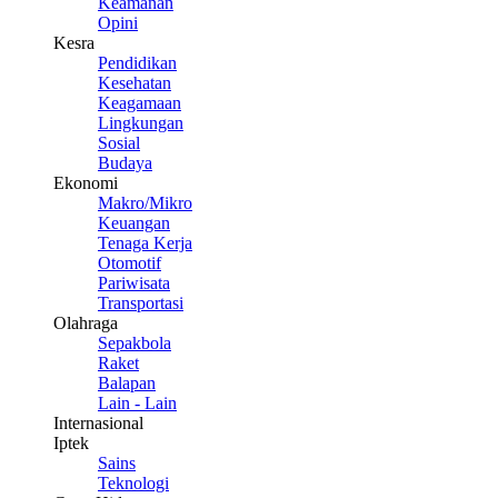
Keamanan
Opini
Kesra
Pendidikan
Kesehatan
Keagamaan
Lingkungan
Sosial
Budaya
Ekonomi
Makro/Mikro
Keuangan
Tenaga Kerja
Otomotif
Pariwisata
Transportasi
Olahraga
Sepakbola
Raket
Balapan
Lain - Lain
Internasional
Iptek
Sains
Teknologi