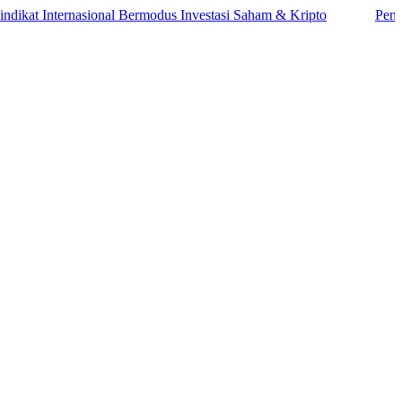
nternasional Bermodus Investasi Saham & Kripto
Pengamat Inga