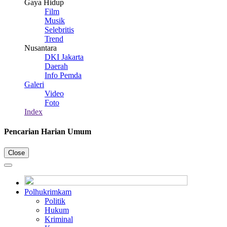
Gaya Hidup
Film
Musik
Selebritis
Trend
Nusantara
DKI Jakarta
Daerah
Info Pemda
Galeri
Video
Foto
Index
Pencarian Harian Umum
Close
Polhukrimkam
Politik
Hukum
Kriminal