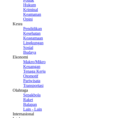
Politik
Hukum
Kriminal
Keamanan
Opini
Kesra
Pendidikan
Kesehatan
Keagamaan
Lingkungan
Sosial
Budaya
Ekonomi
Makro/Mikro
Keuangan
Tenaga Kerja
Otomotif
Pariwisata
Transportasi
Olahraga
Sepakbola
Raket
Balapan
Lain - Lain
Internasional