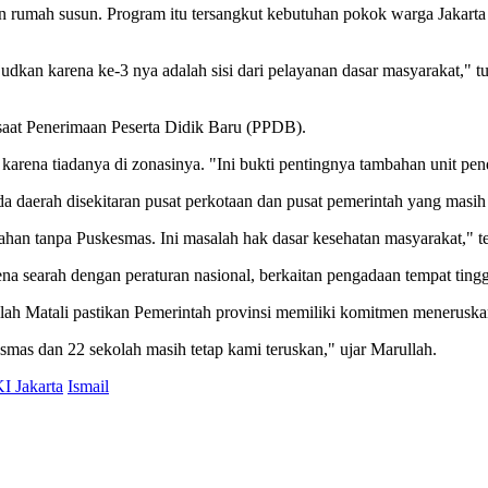
an rumah susun. Program itu tersangkut kebutuhan pokok warga Jakarta 
udkan karena ke-3 nya adalah sisi dari pelayanan dasar masyarakat,"
 saat Penerimaan Peserta Didik Baru (PPDB).
karena tiadanya di zonasinya. "Ini bukti pentingnya tambahan unit pen
ada daerah disekitaran pusat perkotaan dan pusat pemerintah yang ma
lurahan tanpa Puskesmas. Ini masalah hak dasar kesehatan masyarakat," te
na searah dengan peraturan nasional, berkaitan pengadaan tempat tin
llah Matali pastikan Pemerintah provinsi memiliki komitmen meneruska
mas dan 22 sekolah masih tetap kami teruskan," ujar Marullah.
 Jakarta
Ismail