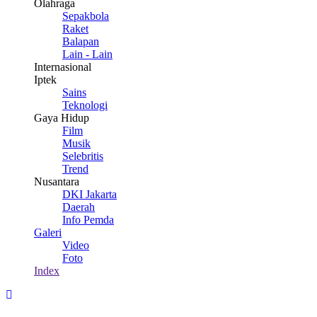
Olahraga
Sepakbola
Raket
Balapan
Lain - Lain
Internasional
Iptek
Sains
Teknologi
Gaya Hidup
Film
Musik
Selebritis
Trend
Nusantara
DKI Jakarta
Daerah
Info Pemda
Galeri
Video
Foto
Index