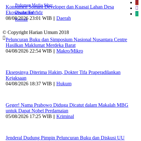
Pedoman Media Siber
Konsumen Somasi Developer dan Kuasai Lahan Desa
Ekowisata Tahfidz
Disclaimer
08/08/2026 23:01 WIB ||
Daerah
Kontak
© Copyright Harian Umum 2018
Peluncuran Buku dan Simposium Nasional Nusantara Centre
Hasilkan Maklumat Merdeka Barat
04/08/2026 22:54 WIB ||
Makro/Mikro
Eksepsinya Diterima Hakim, Dokter Tifa Praperadilankan
Kejaksaan
04/08/2026 18:37 WIB ||
Hukum
Geger! Nama Prabowo Diduga Dicatut dalam Makalah MBG
untuk Dapat Nobel Perdamaian
05/08/2026 17:25 WIB ||
Kriminal
Jenderal Dudung Pimpin Peluncuran Buku dan Diskusi UU