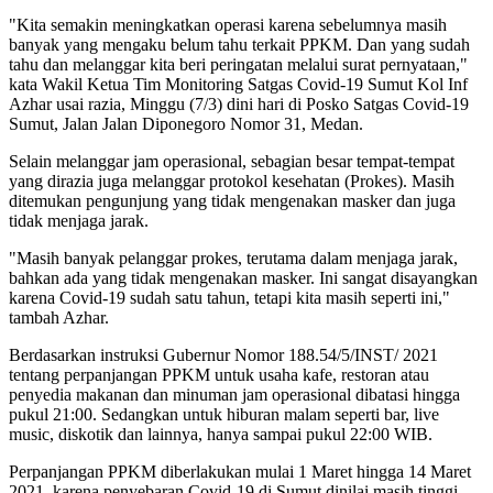
"Kita semakin meningkatkan operasi karena sebelumnya masih
banyak yang mengaku belum tahu terkait PPKM. Dan yang sudah
tahu dan melanggar kita beri peringatan melalui surat pernyataan,"
kata Wakil Ketua Tim Monitoring Satgas Covid-19 Sumut Kol Inf
Azhar usai razia, Minggu (7/3) dini hari di Posko Satgas Covid-19
Sumut, Jalan Jalan Diponegoro Nomor 31, Medan.
Selain melanggar jam operasional, sebagian besar tempat-tempat
yang dirazia juga melanggar protokol kesehatan (Prokes). Masih
ditemukan pengunjung yang tidak mengenakan masker dan juga
tidak menjaga jarak.
"Masih banyak pelanggar prokes, terutama dalam menjaga jarak,
bahkan ada yang tidak mengenakan masker. Ini sangat disayangkan
karena Covid-19 sudah satu tahun, tetapi kita masih seperti ini,"
tambah Azhar.
Berdasarkan instruksi Gubernur Nomor 188.54/5/INST/ 2021
tentang perpanjangan PPKM untuk usaha kafe, restoran atau
penyedia makanan dan minuman jam operasional dibatasi hingga
pukul 21:00. Sedangkan untuk hiburan malam seperti bar, live
music, diskotik dan lainnya, hanya sampai pukul 22:00 WIB.
Perpanjangan PPKM diberlakukan mulai 1 Maret hingga 14 Maret
2021, karena penyebaran Covid-19 di Sumut dinilai masih tinggi.