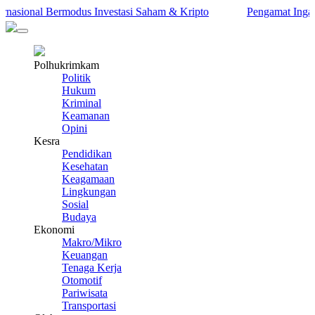
sional Bermodus Investasi Saham & Kripto
Pengamat Ingatkan P
Polhukrimkam
Politik
Hukum
Kriminal
Keamanan
Opini
Kesra
Pendidikan
Kesehatan
Keagamaan
Lingkungan
Sosial
Budaya
Ekonomi
Makro/Mikro
Keuangan
Tenaga Kerja
Otomotif
Pariwisata
Transportasi