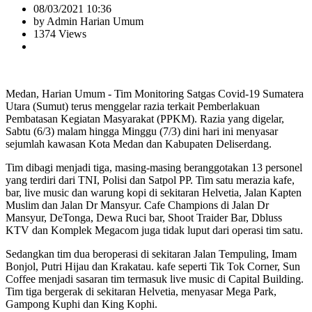
08/03/2021 10:36
by Admin Harian Umum
1374 Views
Medan, Harian Umum - Tim Monitoring Satgas Covid-19 Sumatera
Utara (Sumut) terus menggelar razia terkait Pemberlakuan
Pembatasan Kegiatan Masyarakat (PPKM). Razia yang digelar,
Sabtu (6/3) malam hingga Minggu (7/3) dini hari ini menyasar
sejumlah kawasan Kota Medan dan Kabupaten Deliserdang.
Tim dibagi menjadi tiga, masing-masing beranggotakan 13 personel
yang terdiri dari TNI, Polisi dan Satpol PP. Tim satu merazia kafe,
bar, live music dan warung kopi di sekitaran Helvetia, Jalan Kapten
Muslim dan Jalan Dr Mansyur. Cafe Champions di Jalan Dr
Mansyur, DeTonga, Dewa Ruci bar, Shoot Traider Bar, Dbluss
KTV dan Komplek Megacom juga tidak luput dari operasi tim satu.
Sedangkan tim dua beroperasi di sekitaran Jalan Tempuling, Imam
Bonjol, Putri Hijau dan Krakatau. kafe seperti Tik Tok Corner, Sun
Coffee menjadi sasaran tim termasuk live music di Capital Building.
Tim tiga bergerak di sekitaran Helvetia, menyasar Mega Park,
Gampong Kuphi dan King Kophi.