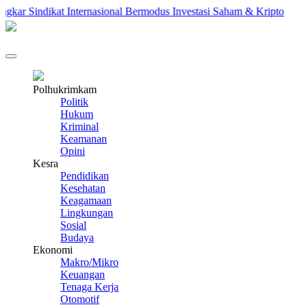
r Sindikat Internasional Bermodus Investasi Saham & Kripto
Pe
Polhukrimkam
Politik
Hukum
Kriminal
Keamanan
Opini
Kesra
Pendidikan
Kesehatan
Keagamaan
Lingkungan
Sosial
Budaya
Ekonomi
Makro/Mikro
Keuangan
Tenaga Kerja
Otomotif