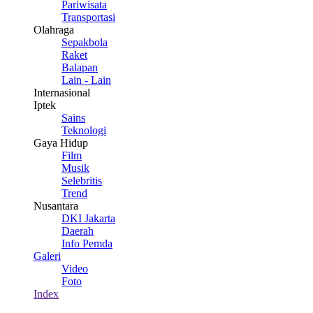
Pariwisata
Transportasi
Olahraga
Sepakbola
Raket
Balapan
Lain - Lain
Internasional
Iptek
Sains
Teknologi
Gaya Hidup
Film
Musik
Selebritis
Trend
Nusantara
DKI Jakarta
Daerah
Info Pemda
Galeri
Video
Foto
Index