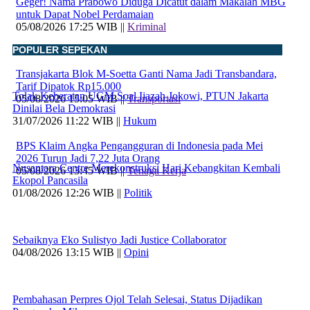
Geger! Nama Prabowo Diduga Dicatut dalam Makalah MBG
untuk Dapat Nobel Perdamaian
05/08/2026 17:25 WIB ||
Kriminal
POPULER SEPEKAN
Transjakarta Blok M-Soetta Ganti Nama Jadi Transbandara,
Tarif Dipatok Rp15.000
Tolak Keberatan UGM Soal Ijazah Jokowi, PTUN Jakarta
05/08/2026 15:05 WIB ||
Transportasi
Dinilai Bela Demokrasi
31/07/2026 11:22 WIB ||
Hukum
BPS Klaim Angka Pengangguran di Indonesia pada Mei
2026 Turun Jadi 7,22 Juta Orang
Nusantara Centre Merekonstruksi Hari Kebangkitan Kembali
05/08/2026 13:45 WIB ||
Tenaga Kerja
Ekopol Pancasila
01/08/2026 12:26 WIB ||
Politik
Sebaiknya Eko Sulistyo Jadi Justice Collaborator
04/08/2026 13:15 WIB ||
Opini
Pembahasan Perpres Ojol Telah Selesai, Status Dijadikan