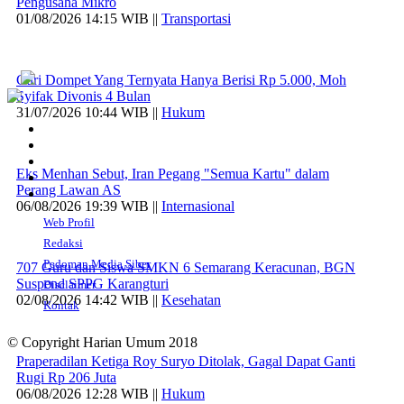
Pengusaha Mikro
01/08/2026 14:15 WIB ||
Transportasi
Curi Dompet Yang Ternyata Hanya Berisi Rp 5.000, Moh
Syifak Divonis 4 Bulan
31/07/2026 10:44 WIB ||
Hukum
Eks Menhan Sebut, Iran Pegang "Semua Kartu" dalam
Perang Lawan AS
06/08/2026 19:39 WIB ||
Internasional
Web Profil
Redaksi
Pedoman Media Siber
707 Guru dan Siswa SMKN 6 Semarang Keracunan, BGN
Suspend SPPG Karangturi
Disclaimer
02/08/2026 14:42 WIB ||
Kesehatan
Kontak
© Copyright Harian Umum 2018
Praperadilan Ketiga Roy Suryo Ditolak, Gagal Dapat Ganti
Rugi Rp 206 Juta
06/08/2026 12:28 WIB ||
Hukum