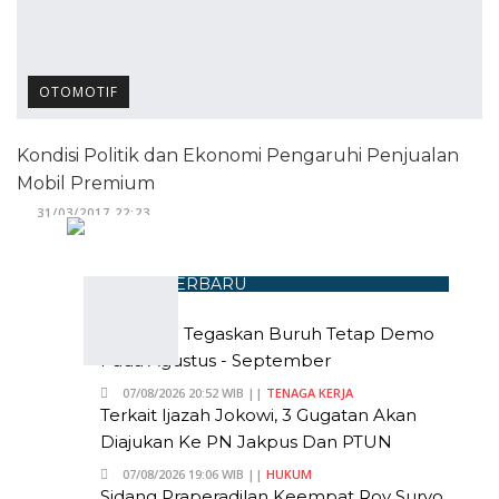
OTOMOTIF
Kondisi Politik dan Ekonomi Pengaruhi Penjualan
Mobil Premium
31/03/2017 22:23
BERITA TERBARU
Andi Gani Tegaskan Buruh Tetap Demo
Pada Agustus - September
07/08/2026 20:52 WIB ||
TENAGA KERJA
Terkait Ijazah Jokowi, 3 Gugatan Akan
Diajukan Ke PN Jakpus Dan PTUN
07/08/2026 19:06 WIB ||
HUKUM
Sidang Praperadilan Keempat Roy Suryo