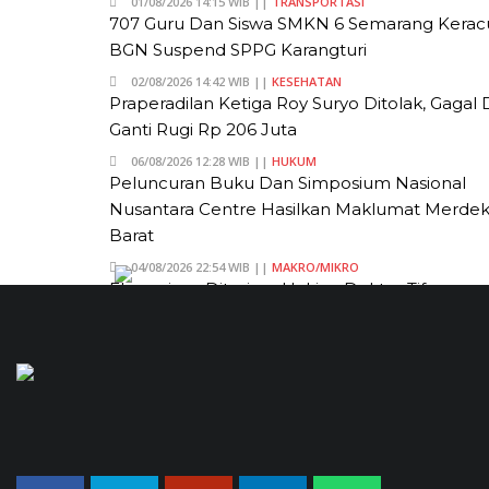
01/08/2026 14:15 WIB ||
TRANSPORTASI
707 Guru Dan Siswa SMKN 6 Semarang Kerac
BGN Suspend SPPG Karangturi
02/08/2026 14:42 WIB ||
KESEHATAN
Praperadilan Ketiga Roy Suryo Ditolak, Gagal
Ganti Rugi Rp 206 Juta
06/08/2026 12:28 WIB ||
HUKUM
Peluncuran Buku Dan Simposium Nasional
Nusantara Centre Hasilkan Maklumat Merde
Barat
04/08/2026 22:54 WIB ||
MAKRO/MIKRO
Eksepsinya Diterima Hakim, Dokter Tifa
Praperadilankan Kejaksaan
04/08/2026 18:37 WIB ||
HUKUM
Jenderal Dudung Pimpin Peluncuran Buku D
Diskusi UU Perekonomian Nasional
03/08/2026 18:31 WIB ||
PENDIDIKAN
Analis: Pembalasan Iran Jika Infrastruktur
Energinya Diserang Bisa Guncang Ekonomi Gl