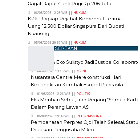
Gagal Dapat Ganti Rugi Rp 206 Juta
06/08/2026 12:28 WIB ||
HUKUM
KPK Ungkap Pejabat Kemenhut Terima
Uang 12.500 Dollar Singapura Dari Bupati
Kuansing
05/08/2026 20:37 WIB ||
HUKUM
POPULER SEPEKAN
Sebaiknya Eko Sulistyo Jadi Justice Collaborat
04/08/2026 13:15 WIB ||
OPINI
Nusantara Centre Merekonstruksi Hari
Kebangkitan Kembali Ekopol Pancasila
01/08/2026 12:26 WIB ||
POLITIK
Eks Menhan Sebut, Iran Pegang "Semua Kart
Dalam Perang Lawan AS
06/08/2026 19:39 WIB ||
INTERNASIONAL
Pembahasan Perpres Ojol Telah Selesai, Stat
Dijadikan Pengusaha Mikro