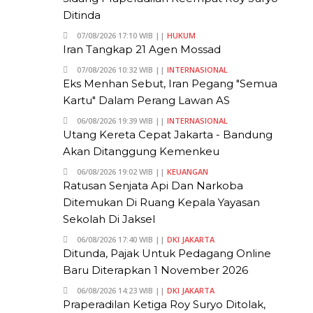
Ditinda
07/08/2026 17:10 WIB ||
HUKUM
Iran Tangkap 21 Agen Mossad
07/08/2026 10:32 WIB ||
INTERNASIONAL
Eks Menhan Sebut, Iran Pegang "Semua
Kartu" Dalam Perang Lawan AS
06/08/2026 19:39 WIB ||
INTERNASIONAL
Utang Kereta Cepat Jakarta - Bandung
Akan Ditanggung Kemenkeu
06/08/2026 19:02 WIB ||
KEUANGAN
Ratusan Senjata Api Dan Narkoba
Ditemukan Di Ruang Kepala Yayasan
Sekolah Di Jaksel
06/08/2026 17:40 WIB ||
DKI JAKARTA
Ditunda, Pajak Untuk Pedagang Online
Baru Diterapkan 1 November 2026
06/08/2026 14:23 WIB ||
DKI JAKARTA
Praperadilan Ketiga Roy Suryo Ditolak,