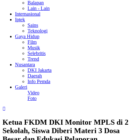
Balapan
Lain - Lain
Internasional
Iptek
Sains
Teknologi
Gaya Hidup
Film
Musik
Selebritis
Trend
Nusantara
DKI Jakarta
Daerah
Info Pemda
Galeri
Video
Foto
Ketua FKDM DKI Monitor MPLS di 2
Sekolah, Siswa Diberi Materi 3 Dosa
Besar dan Edukasi Pelaporan