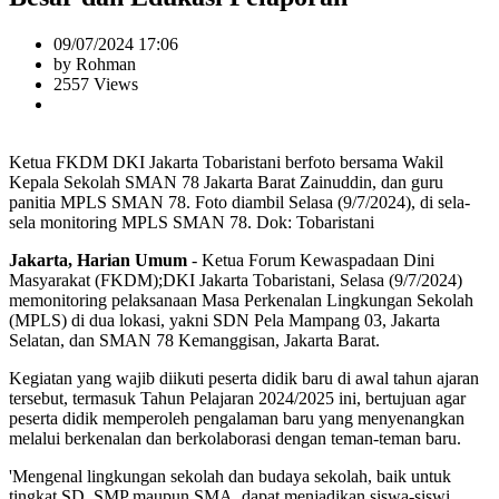
09/07/2024 17:06
by Rohman
2557 Views
Ketua FKDM DKI Jakarta Tobaristani berfoto bersama Wakil
Kepala Sekolah SMAN 78 Jakarta Barat Zainuddin, dan guru
panitia MPLS SMAN 78. Foto diambil Selasa (9/7/2024), di sela-
sela monitoring MPLS SMAN 78. Dok: Tobaristani
Jakarta, Harian Umum
- Ketua Forum Kewaspadaan Dini
Masyarakat (FKDM);DKI Jakarta Tobaristani, Selasa (9/7/2024)
memonitoring pelaksanaan Masa Perkenalan Lingkungan Sekolah
(MPLS) di dua lokasi, yakni SDN Pela Mampang 03, Jakarta
Selatan, dan SMAN 78 Kemanggisan, Jakarta Barat.
Kegiatan yang wajib diikuti peserta didik baru di awal tahun ajaran
tersebut, termasuk Tahun Pelajaran 2024/2025 ini, bertujuan agar
peserta didik memperoleh pengalaman baru yang menyenangkan
melalui berkenalan dan berkolaborasi dengan teman-teman baru.
'Mengenal lingkungan sekolah dan budaya sekolah, baik untuk
tingkat SD, SMP maupun SMA, dapat menjadikan siswa-siswi