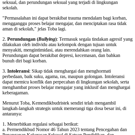
seksual, dan perundungan seksual yang terjadi di lingkungan
sekolah.
"Permasalahan ini dapat berakibat trauma mendalam bagi korban,
mengganggu proses belajar mengajar, dan menciptakan rasa tidak
aman di sekolah," jelas Toba lagi.
2.
Perundungan (
Bullying
)
: Termasuk segala tindakan agresif yang
dilakukan oleh individu atau kelompok dengan tujuan untuk
menyakiti, mengintimidasi, atau merendahkan orang lain.
Perundungan dapat berakibat depresi, kecemasan, dan bahkan
bunuh diri bagi korban.
3.
Intoleransi
: Sikap tidak menghargai dan menghormati
perbedaan, baik suku, agama, ras, maupun golongan. Intoleransi
dapat memicu konflik dan perpecahan di lingkungan sekolah, serta
menghambat proses belajar mengajar yang inklusif dan menghargai
keberagaman.
Menurut Toba, Kemendikbudristek sendiri telah mengambil
langkah-langkah strategis untuk memerangi tiga dosa besar ini, di
antaranya:
1. Menerbitkan regulasi sebagai berikut:
a. Permendikbud Nomor 46 Tahun 2023 tentang Pencegahan dan
Penanganan Kekerasan Seksual di Satuan Pendidikan, dan