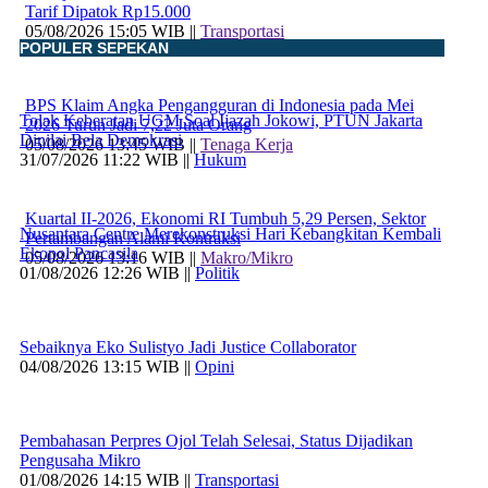
Tarif Dipatok Rp15.000
05/08/2026 15:05 WIB ||
Transportasi
POPULER SEPEKAN
BPS Klaim Angka Pengangguran di Indonesia pada Mei
Tolak Keberatan UGM Soal Ijazah Jokowi, PTUN Jakarta
2026 Turun Jadi 7,22 Juta Orang
Dinilai Bela Demokrasi
05/08/2026 13:45 WIB ||
Tenaga Kerja
31/07/2026 11:22 WIB ||
Hukum
Kuartal II-2026, Ekonomi RI Tumbuh 5,29 Persen, Sektor
Nusantara Centre Merekonstruksi Hari Kebangkitan Kembali
Pertambangan Alami Kontraksi
Ekopol Pancasila
05/08/2026 13:16 WIB ||
Makro/Mikro
01/08/2026 12:26 WIB ||
Politik
Sebaiknya Eko Sulistyo Jadi Justice Collaborator
04/08/2026 13:15 WIB ||
Opini
Pembahasan Perpres Ojol Telah Selesai, Status Dijadikan
Pengusaha Mikro
01/08/2026 14:15 WIB ||
Transportasi