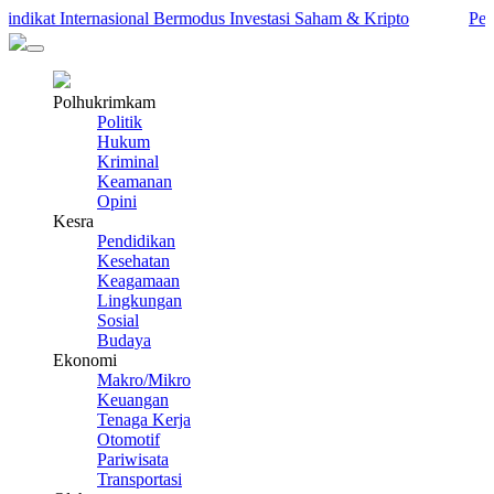
kat Internasional Bermodus Investasi Saham & Kripto
Pengamat
Polhukrimkam
Politik
Hukum
Kriminal
Keamanan
Opini
Kesra
Pendidikan
Kesehatan
Keagamaan
Lingkungan
Sosial
Budaya
Ekonomi
Makro/Mikro
Keuangan
Tenaga Kerja
Otomotif
Pariwisata
Transportasi