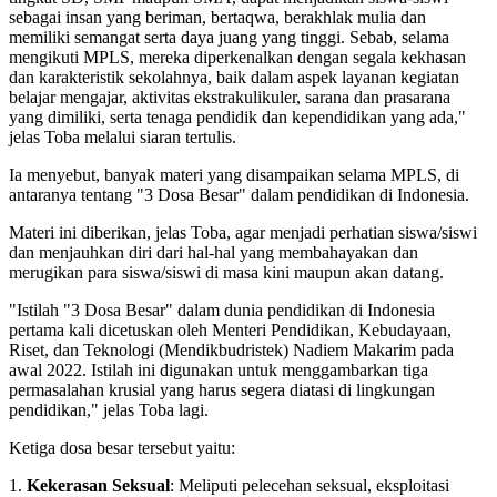
sebagai insan yang beriman, bertaqwa, berakhlak mulia dan
memiliki semangat serta daya juang yang tinggi. Sebab, selama
mengikuti MPLS, mereka diperkenalkan dengan segala kekhasan
dan karakteristik sekolahnya, baik dalam aspek layanan kegiatan
belajar mengajar, aktivitas ekstrakulikuler, sarana dan prasarana
yang dimiliki, serta tenaga pendidik dan kependidikan yang ada,"
jelas Toba melalui siaran tertulis.
Ia menyebut, banyak materi yang disampaikan selama MPLS, di
antaranya tentang "3 Dosa Besar" dalam pendidikan di Indonesia.
Materi ini diberikan, jelas Toba, agar menjadi perhatian siswa/siswi
dan menjauhkan diri dari hal-hal yang membahayakan dan
merugikan para siswa/siswi di masa kini maupun akan datang.
"Istilah "3 Dosa Besar" dalam dunia pendidikan di Indonesia
pertama kali dicetuskan oleh Menteri Pendidikan, Kebudayaan,
Riset, dan Teknologi (Mendikbudristek) Nadiem Makarim pada
awal 2022. Istilah ini digunakan untuk menggambarkan tiga
permasalahan krusial yang harus segera diatasi di lingkungan
pendidikan," jelas Toba lagi.
Ketiga dosa besar tersebut yaitu:
1.
Kekerasan Seksual
: Meliputi pelecehan seksual, eksploitasi