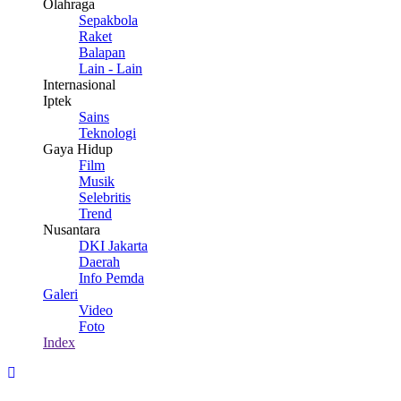
Olahraga
Sepakbola
Raket
Balapan
Lain - Lain
Internasional
Iptek
Sains
Teknologi
Gaya Hidup
Film
Musik
Selebritis
Trend
Nusantara
DKI Jakarta
Daerah
Info Pemda
Galeri
Video
Foto
Index