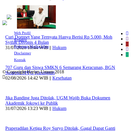
Web Profil
Curi Dompet Yang Ternyata Hanya Berisi Rp 5.000, Moh
Redaksi
Syifak Divonis 4 Bulan
Pedoman Media Siber
31/07/2026 10:44 WIB ||
Hukum
Disclaimer
Kontak
707 Guru dan Siswa SMKN 6 Semarang Keracunan, BGN
© Copyright Harian Umum 2018
Suspend SPPG Karangturi
02/08/2026 14:42 WIB ||
Kesehatan
Jika Banding Juga Ditolak, UGM Wajib Buka Dokumen
Akademik Jokowi ke Publik
31/07/2026 13:23 WIB ||
Hukum
Praperadilan Ketiga Roy Suryo Ditolak, Gagal Dapat Ganti