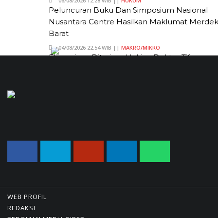
06/08/2026 12:28 WIB ||
HUKUM
Peluncuran Buku Dan Simposium Nasional
Nusantara Centre Hasilkan Maklumat Merde
Barat
04/08/2026 22:54 WIB ||
MAKRO/MIKRO
Eksepsinya Diterima Hakim, Dokter Tifa
Praperadilankan Kejaksaan
04/08/2026 18:37 WIB ||
HUKUM
Jenderal Dudung Pimpin Peluncuran Buku D
Diskusi UU Perekonomian Nasional
03/08/2026 18:31 WIB ||
PENDIDIKAN
Analis: Pembalasan Iran Jika Infrastruktur
Energinya Diserang Bisa Guncang Ekonomi Gl
01/08/2026 22:09 WIB ||
DKI JAKARTA
WEB PROFIL
REDAKSI