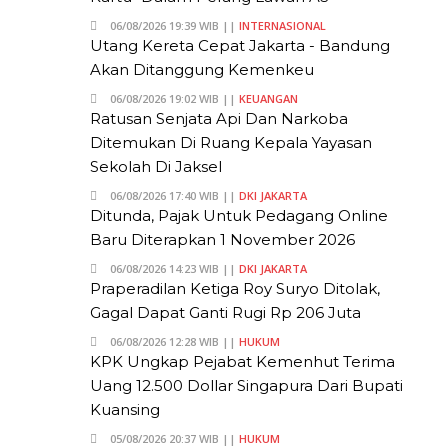
06/08/2026 19:39 WIB ||
INTERNASIONAL
Utang Kereta Cepat Jakarta - Bandung
Akan Ditanggung Kemenkeu
06/08/2026 19:02 WIB ||
KEUANGAN
Ratusan Senjata Api Dan Narkoba
Ditemukan Di Ruang Kepala Yayasan
Sekolah Di Jaksel
06/08/2026 17:40 WIB ||
DKI JAKARTA
Ditunda, Pajak Untuk Pedagang Online
Baru Diterapkan 1 November 2026
06/08/2026 14:23 WIB ||
DKI JAKARTA
Praperadilan Ketiga Roy Suryo Ditolak,
Gagal Dapat Ganti Rugi Rp 206 Juta
06/08/2026 12:28 WIB ||
HUKUM
KPK Ungkap Pejabat Kemenhut Terima
Uang 12.500 Dollar Singapura Dari Bupati
Kuansing
05/08/2026 20:37 WIB ||
HUKUM