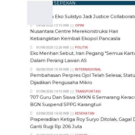
POPULER SEPEKAN
Sebaiknya Eko Sulistyo Jadi Justice Collaborat
04/08/2026 13:15 WIB ||
OPINI
Nusantara Centre Merekonstruksi Hari
Kebangkitan Kembali Ekopol Pancasila
01/08/2026 12:26 WIB ||
POLITIK
Eks Menhan Sebut, Iran Pegang "Semua Kart
Dalam Perang Lawan AS
06/08/2026 19:39 WIB ||
INTERNASIONAL
Pembahasan Perpres Ojol Telah Selesai, Stat
Dijadikan Pengusaha Mikro
01/08/2026 14:15 WIB ||
TRANSPORTASI
707 Guru Dan Siswa SMKN 6 Semarang Kerac
BGN Suspend SPPG Karangturi
02/08/2026 14:42 WIB ||
KESEHATAN
Praperadilan Ketiga Roy Suryo Ditolak, Gagal
Ganti Rugi Rp 206 Juta