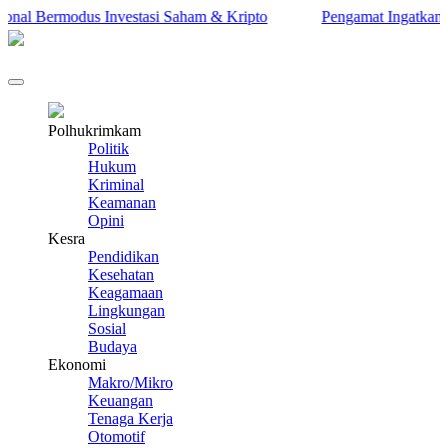
al Bermodus Investasi Saham & Kripto
Pengamat Ingatkan Prabo
Polhukrimkam
Politik
Hukum
Kriminal
Keamanan
Opini
Kesra
Pendidikan
Kesehatan
Keagamaan
Lingkungan
Sosial
Budaya
Ekonomi
Makro/Mikro
Keuangan
Tenaga Kerja
Otomotif