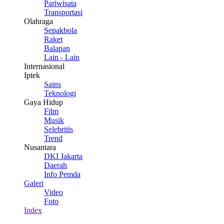
Pariwisata
Transportasi
Olahraga
Sepakbola
Raket
Balapan
Lain - Lain
Internasional
Iptek
Sains
Teknologi
Gaya Hidup
Film
Musik
Selebritis
Trend
Nusantara
DKI Jakarta
Daerah
Info Pemda
Galeri
Video
Foto
Index