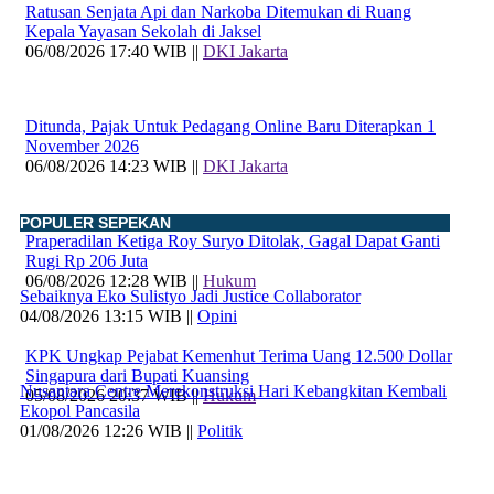
Ratusan Senjata Api dan Narkoba Ditemukan di Ruang
Kepala Yayasan Sekolah di Jaksel
06/08/2026 17:40 WIB ||
DKI Jakarta
Ditunda, Pajak Untuk Pedagang Online Baru Diterapkan 1
November 2026
06/08/2026 14:23 WIB ||
DKI Jakarta
POPULER SEPEKAN
Praperadilan Ketiga Roy Suryo Ditolak, Gagal Dapat Ganti
Rugi Rp 206 Juta
06/08/2026 12:28 WIB ||
Hukum
Sebaiknya Eko Sulistyo Jadi Justice Collaborator
04/08/2026 13:15 WIB ||
Opini
KPK Ungkap Pejabat Kemenhut Terima Uang 12.500 Dollar
Singapura dari Bupati Kuansing
Nusantara Centre Merekonstruksi Hari Kebangkitan Kembali
05/08/2026 20:37 WIB ||
Hukum
Ekopol Pancasila
01/08/2026 12:26 WIB ||
Politik