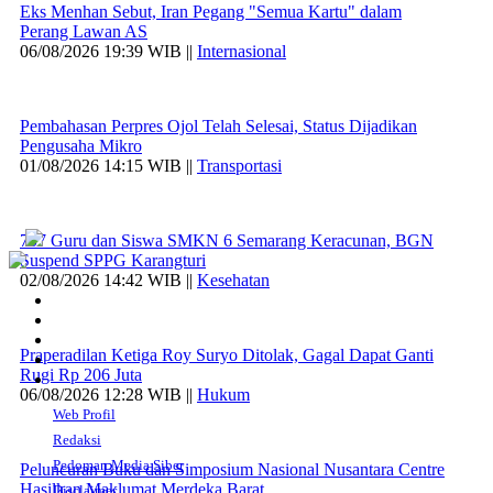
Eks Menhan Sebut, Iran Pegang "Semua Kartu" dalam
Perang Lawan AS
06/08/2026 19:39 WIB ||
Internasional
Pembahasan Perpres Ojol Telah Selesai, Status Dijadikan
Pengusaha Mikro
01/08/2026 14:15 WIB ||
Transportasi
707 Guru dan Siswa SMKN 6 Semarang Keracunan, BGN
Suspend SPPG Karangturi
02/08/2026 14:42 WIB ||
Kesehatan
Praperadilan Ketiga Roy Suryo Ditolak, Gagal Dapat Ganti
Rugi Rp 206 Juta
06/08/2026 12:28 WIB ||
Hukum
Web Profil
Redaksi
Pedoman Media Siber
Peluncuran Buku dan Simposium Nasional Nusantara Centre
Hasilkan Maklumat Merdeka Barat
Disclaimer