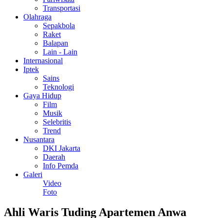
Transportasi
Olahraga
Sepakbola
Raket
Balapan
Lain - Lain
Internasional
Iptek
Sains
Teknologi
Gaya Hidup
Film
Musik
Selebritis
Trend
Nusantara
DKI Jakarta
Daerah
Info Pemda
Galeri
Video
Foto
Ahli Waris Tuding Apartemen Anwa