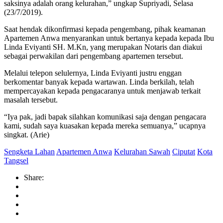
saksinya adalah orang kelurahan,” ungkap Supriyadi, Selasa
(23/7/2019).
Saat hendak dikonfirmasi kepada pengembang, pihak keamanan
Apartemen Anwa menyarankan untuk bertanya kepada kepada Ibu
Linda Eviyanti SH. M.Kn, yang merupakan Notaris dan diakui
sebagai perwakilan dari pengembang apartemen tersebut.
Melalui telepon selulernya, Linda Eviyanti justru enggan
berkomentar banyak kepada wartawan. Linda berkilah, telah
mempercayakan kepada pengacaranya untuk menjawab terkait
masalah tersebut.
“Iya pak, jadi bapak silahkan komunikasi saja dengan pengacara
kami, sudah saya kuasakan kepada mereka semuanya,” ucapnya
singkat. (Arie)
Sengketa Lahan
Apartemen Anwa
Kelurahan Sawah
Ciputat
Kota
Tangsel
Share: