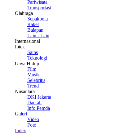
Pariwisata
Transportasi
Olahraga
Sepakbola
Raket
Balapan
Lain - Lain
Internasional
Iptek
Sains
Teknologi
Gaya Hidup
Film
Musik
Selebritis
Trend
Nusantara
DKI Jakarta
Daerah
Info Pemda
Galeri
Video
Foto
Index