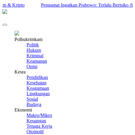
& Kripto
Pengamat Ingatkan Prabowo: Terlalu Berisiko Jika P
Polhukrimkam
Politik
Hukum
Kriminal
Keamanan
Opini
Kesra
Pendidikan
Kesehatan
Keagamaan
Lingkungan
Sosial
Budaya
Ekonomi
Makro/Mikro
Keuangan
Tenaga Kerja
Otomotif