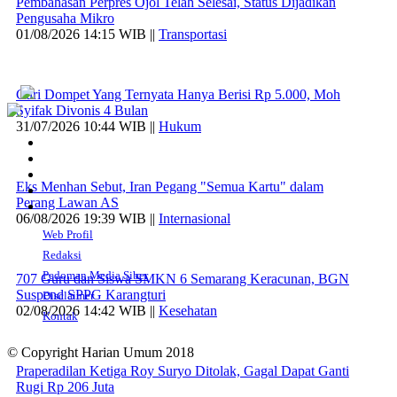
Pembahasan Perpres Ojol Telah Selesai, Status Dijadikan
Pengusaha Mikro
01/08/2026 14:15 WIB ||
Transportasi
Curi Dompet Yang Ternyata Hanya Berisi Rp 5.000, Moh
Syifak Divonis 4 Bulan
31/07/2026 10:44 WIB ||
Hukum
Eks Menhan Sebut, Iran Pegang "Semua Kartu" dalam
Perang Lawan AS
06/08/2026 19:39 WIB ||
Internasional
Web Profil
Redaksi
Pedoman Media Siber
707 Guru dan Siswa SMKN 6 Semarang Keracunan, BGN
Suspend SPPG Karangturi
Disclaimer
02/08/2026 14:42 WIB ||
Kesehatan
Kontak
© Copyright Harian Umum 2018
Praperadilan Ketiga Roy Suryo Ditolak, Gagal Dapat Ganti
Rugi Rp 206 Juta