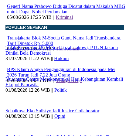
Geger! Nama Prabowo Diduga Dicatut dalam Makalah MBG
untuk Dapat Nobel Perdamaian
05/08/2026 17:25 WIB ||
Kriminal
POPULER SEPEKAN
Transjakarta Blok M-Soetta Ganti Nama Jadi Transbandara,
Tarif Dipatok Rp15.000
Tolak Keberatan UGM Soal Ijazah Jokowi, PTUN Jakarta
05/08/2026 15:05 WIB ||
Transportasi
Dinilai Bela Demokrasi
31/07/2026 11:22 WIB ||
Hukum
BPS Klaim Angka Pengangguran di Indonesia pada Mei
2026 Turun Jadi 7,22 Juta Orang
Nusantara Centre Merekonstruksi Hari Kebangkitan Kembali
05/08/2026 13:45 WIB ||
Tenaga Kerja
Ekopol Pancasila
01/08/2026 12:26 WIB ||
Politik
Sebaiknya Eko Sulistyo Jadi Justice Collaborator
04/08/2026 13:15 WIB ||
Opini