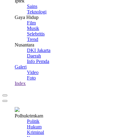
Iptek
Sains
Teknologi
Gaya Hidup
Film
Musik
Selebritis
Trend
Nusantara
DKI Jakarta
Daerah
Info Pemda
Galeri
Video
Foto
Index
Polhukrimkam
Politik
Hukum
Kriminal