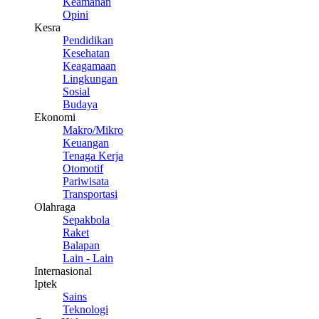
Keamanan
Opini
Kesra
Pendidikan
Kesehatan
Keagamaan
Lingkungan
Sosial
Budaya
Ekonomi
Makro/Mikro
Keuangan
Tenaga Kerja
Otomotif
Pariwisata
Transportasi
Olahraga
Sepakbola
Raket
Balapan
Lain - Lain
Internasional
Iptek
Sains
Teknologi