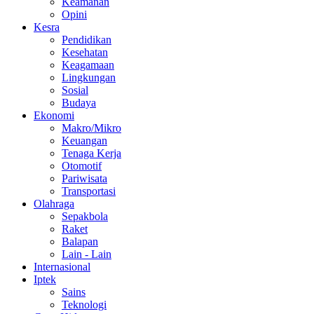
Keamanan
Opini
Kesra
Pendidikan
Kesehatan
Keagamaan
Lingkungan
Sosial
Budaya
Ekonomi
Makro/Mikro
Keuangan
Tenaga Kerja
Otomotif
Pariwisata
Transportasi
Olahraga
Sepakbola
Raket
Balapan
Lain - Lain
Internasional
Iptek
Sains
Teknologi