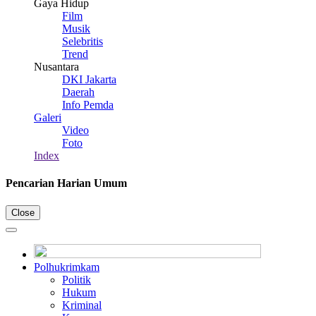
Gaya Hidup
Film
Musik
Selebritis
Trend
Nusantara
DKI Jakarta
Daerah
Info Pemda
Galeri
Video
Foto
Index
Pencarian Harian Umum
Close
Polhukrimkam
Politik
Hukum
Kriminal