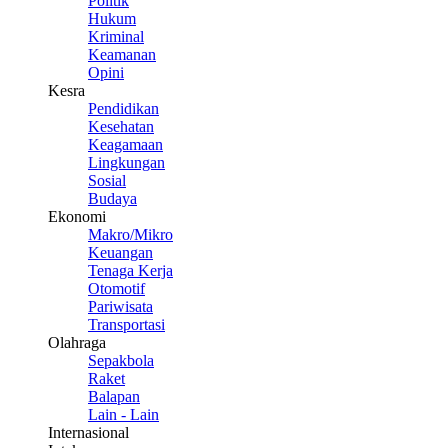
Politik
Hukum
Kriminal
Keamanan
Opini
Kesra
Pendidikan
Kesehatan
Keagamaan
Lingkungan
Sosial
Budaya
Ekonomi
Makro/Mikro
Keuangan
Tenaga Kerja
Otomotif
Pariwisata
Transportasi
Olahraga
Sepakbola
Raket
Balapan
Lain - Lain
Internasional