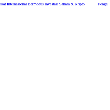
ernasional Bermodus Investasi Saham & Kripto
Pengamat Ingatk