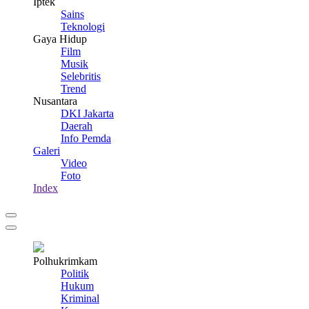
Iptek
Sains
Teknologi
Gaya Hidup
Film
Musik
Selebritis
Trend
Nusantara
DKI Jakarta
Daerah
Info Pemda
Galeri
Video
Foto
Index
Polhukrimkam
Politik
Hukum
Kriminal