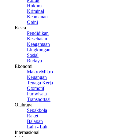
Politik
Hukum
Kriminal
Keamanan
Opini
Kesra
Pendidikan
Kesehatan
Keagamaan
Lingkungan
Sosial
Budaya
Ekonomi
Makro/Mikro
Keuangan
Tenaga Kerja
Otomotif
Pariwisata
Transportasi
Olahraga
Sepakbola
Raket
Balapan
Lain - Lain
Internasional