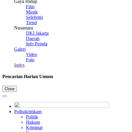
Gaya Hidup
Film
Musik
Selebritis
Trend
Nusantara
DKI Jakarta
Daerah
Info Pemda
Galeri
Video
Foto
Index
Pencarian Harian Umum
Close
Polhukrimkam
Politik
Hukum
Kriminal