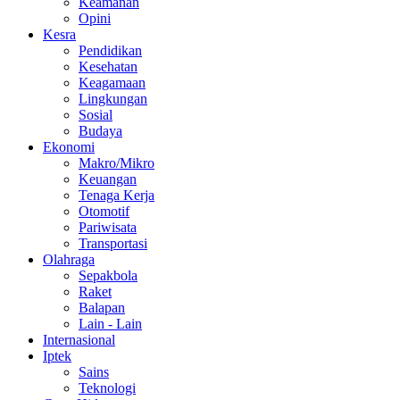
Keamanan
Opini
Kesra
Pendidikan
Kesehatan
Keagamaan
Lingkungan
Sosial
Budaya
Ekonomi
Makro/Mikro
Keuangan
Tenaga Kerja
Otomotif
Pariwisata
Transportasi
Olahraga
Sepakbola
Raket
Balapan
Lain - Lain
Internasional
Iptek
Sains
Teknologi