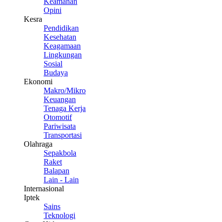
Keamanan
Opini
Kesra
Pendidikan
Kesehatan
Keagamaan
Lingkungan
Sosial
Budaya
Ekonomi
Makro/Mikro
Keuangan
Tenaga Kerja
Otomotif
Pariwisata
Transportasi
Olahraga
Sepakbola
Raket
Balapan
Lain - Lain
Internasional
Iptek
Sains
Teknologi