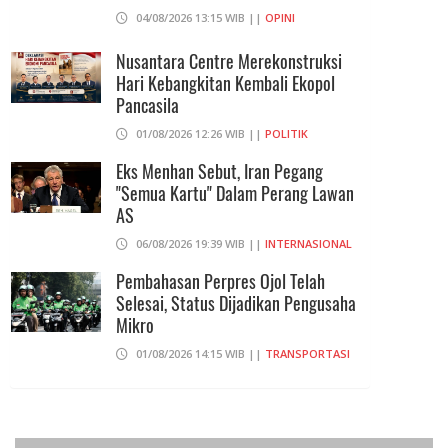
KPK Ungkap Pejabat Kemenhut
04/08/2026 13:15 WIB ||
OPINI
Terima Uang 12.500 Dollar Singapura
Dari Bupati Kuansing
Nusantara Centre Merekonstruksi
Hari Kebangkitan Kembali Ekopol
05/08/2026 20:37 WIB ||
HUKUM
Pancasila
01/08/2026 12:26 WIB ||
POLITIK
Eks Menhan Sebut, Iran Pegang
"Semua Kartu" Dalam Perang Lawan
AS
06/08/2026 19:39 WIB ||
INTERNASIONAL
Pembahasan Perpres Ojol Telah
Selesai, Status Dijadikan Pengusaha
Mikro
01/08/2026 14:15 WIB ||
TRANSPORTASI
Praperadilan Ketiga Roy Suryo
Ditolak, Gagal Dapat Ganti Rugi Rp
206 Juta