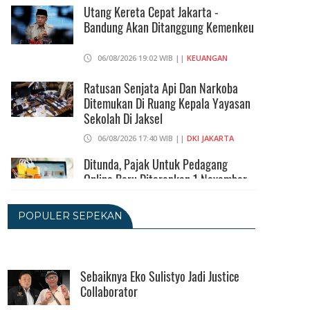
Utang Kereta Cepat Jakarta -
Bandung Akan Ditanggung Kemenkeu
06/08/2026 19:02 WIB ||
KEUANGAN
Ratusan Senjata Api Dan Narkoba
Ditemukan Di Ruang Kepala Yayasan
Sekolah Di Jaksel
06/08/2026 17:40 WIB ||
DKI JAKARTA
Ditunda, Pajak Untuk Pedagang
Online Baru Diterapkan 1 November
2026
06/08/2026 14:23 WIB ||
DKI JAKARTA
POPULER SEPEKAN
Praperadilan Ketiga Roy Suryo
Ditolak, Gagal Dapat Ganti Rugi Rp
206 Juta
Sebaiknya Eko Sulistyo Jadi Justice
Collaborator
06/08/2026 12:28 WIB ||
HUKUM