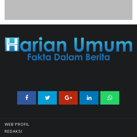
02/08/2026 21:26 WIB ||
TRANSPORTASI
Analis: Pembalasan Iran Jika
Infrastruktur Energinya Diserang Bisa
Guncang Ekonomi Global
01/08/2026 22:09 WIB ||
DKI JAKARTA
WEB PROFIL
REDAKSI