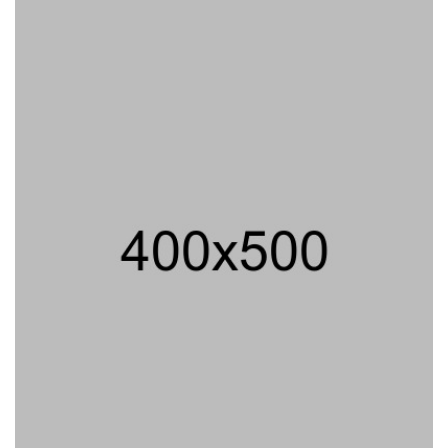
06/08/2026 12:28 WIB ||
HUKUM
707 Guru Dan Siswa SMKN 6
Semarang Keracunan, BGN Suspend
SPPG Karangturi
02/08/2026 14:42 WIB ||
KESEHATAN
Peluncuran Buku Dan Simposium
Nasional Nusantara Centre Hasilkan
Maklumat Merdeka Barat
04/08/2026 22:54 WIB ||
MAKRO/MIKRO
Eksepsinya Diterima Hakim, Dokter
Tifa Praperadilankan Kejaksaan
04/08/2026 18:37 WIB ||
HUKUM
Untung KAI Turun Tajam, Terbebani
Kereta Cepat Jakarta-Bandung