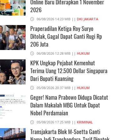
Online Baru Diterapkan 1 November
2026
06/08/2026 14:23 WIB ||
DKI JAKARTA
Praperadilan Ketiga Roy Suryo
Ditolak, Gagal Dapat Ganti Rugi Rp
206 Juta
06/08/2026 12:28 WIB ||
HUKUM
KPK Ungkap Pejabat Kemenhut
Terima Uang 12.500 Dollar Singapura
Dari Bupati Kuansing
05/08/2026 20:37 WIB ||
HUKUM
Geger! Nama Prabowo Diduga Dicatut
Dalam Makalah MBG Untuk Dapat
Nobel Perdamaian
05/08/2026 17:25 WIB ||
KRIMINAL
Transjakarta Blok M-Soetta Ganti
Nama Jadi Transbandara, Tarif Dipatok