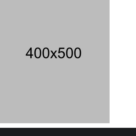
Curi Dompet Yang Ternyata Hanya
Berisi Rp 5.000, Moh Syifak Divonis 4
Bulan
31/07/2026 10:44 WIB ||
HUKUM
707 Guru Dan Siswa SMKN 6
Semarang Keracunan, BGN Suspend
SPPG Karangturi
02/08/2026 14:42 WIB ||
KESEHATAN
Jika Banding Juga Ditolak, UGM Wajib
Buka Dokumen Akademik Jokowi Ke
Publik
31/07/2026 13:23 WIB ||
HUKUM
Jaksa KPK Limpahkan Kasus Korupsi
Kuota Haji Ke Pengadilan Tipikor
31/07/2026 18:56 WIB ||
HUKUM