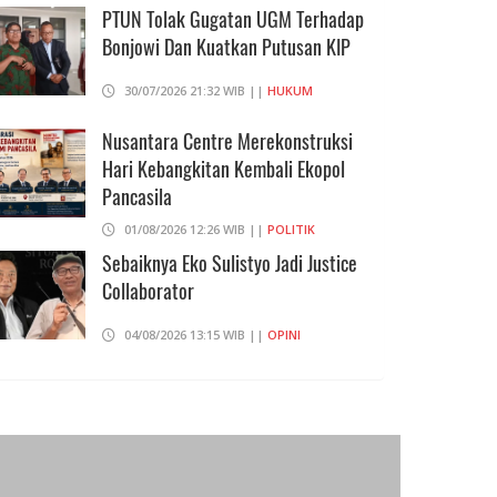
PTUN Tolak Gugatan UGM Terhadap
04/08/2026 18:37 WIB ||
HUKUM
Bonjowi Dan Kuatkan Putusan KIP
30/07/2026 21:32 WIB ||
HUKUM
Nusantara Centre Merekonstruksi
Hari Kebangkitan Kembali Ekopol
Pancasila
01/08/2026 12:26 WIB ||
POLITIK
Sebaiknya Eko Sulistyo Jadi Justice
Collaborator
04/08/2026 13:15 WIB ||
OPINI
Pembahasan Perpres Ojol Telah
Selesai, Status Dijadikan Pengusaha
Mikro
01/08/2026 14:15 WIB ||
TRANSPORTASI