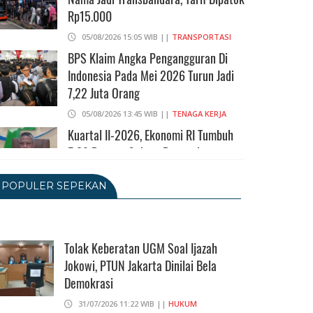
Rp15.000
05/08/2026 15:05 WIB ||
TRANSPORTASI
BPS Klaim Angka Pengangguran Di
Indonesia Pada Mei 2026 Turun Jadi
7,22 Juta Orang
05/08/2026 13:45 WIB ||
TENAGA KERJA
Kuartal II-2026, Ekonomi RI Tumbuh
5,29 Persen, Sektor Pertambangan
Alami Kontraksi
POPULER SEPEKAN
05/08/2026 13:16 WIB ||
MAKRO/MIKRO
Peluncuran Buku Dan Simposium
Nasional Nusantara Centre Hasilkan
Maklumat Merdeka Barat
Tolak Keberatan UGM Soal Ijazah
Jokowi, PTUN Jakarta Dinilai Bela
04/08/2026 22:54 WIB ||
MAKRO/MIKRO
Demokrasi
Eksepsinya Diterima Hakim, Dokter
Tifa Praperadilankan Kejaksaan
31/07/2026 11:22 WIB ||
HUKUM