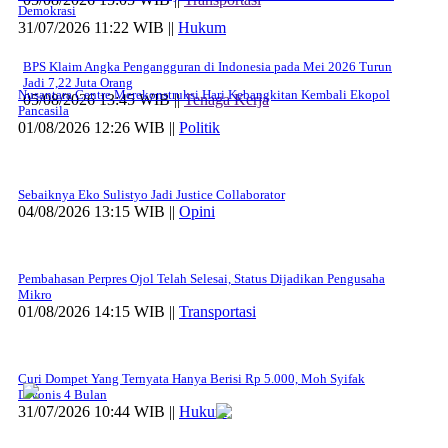
Demokrasi
31/07/2026 11:22 WIB ||
Hukum
BPS Klaim Angka Pengangguran di Indonesia pada Mei 2026 Turun
Jadi 7,22 Juta Orang
Nusantara Centre Merekonstruksi Hari Kebangkitan Kembali Ekopol
05/08/2026 13:45 WIB ||
Tenaga Kerja
Pancasila
01/08/2026 12:26 WIB ||
Politik
Sebaiknya Eko Sulistyo Jadi Justice Collaborator
04/08/2026 13:15 WIB ||
Opini
Pembahasan Perpres Ojol Telah Selesai, Status Dijadikan Pengusaha
Mikro
01/08/2026 14:15 WIB ||
Transportasi
Curi Dompet Yang Ternyata Hanya Berisi Rp 5.000, Moh Syifak
Divonis 4 Bulan
31/07/2026 10:44 WIB ||
Hukum