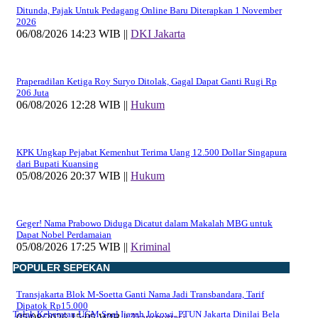
Ditunda, Pajak Untuk Pedagang Online Baru Diterapkan 1 November
2026
06/08/2026 14:23 WIB ||
DKI Jakarta
Praperadilan Ketiga Roy Suryo Ditolak, Gagal Dapat Ganti Rugi Rp
206 Juta
06/08/2026 12:28 WIB ||
Hukum
KPK Ungkap Pejabat Kemenhut Terima Uang 12.500 Dollar Singapura
dari Bupati Kuansing
05/08/2026 20:37 WIB ||
Hukum
Geger! Nama Prabowo Diduga Dicatut dalam Makalah MBG untuk
Dapat Nobel Perdamaian
05/08/2026 17:25 WIB ||
Kriminal
POPULER SEPEKAN
Transjakarta Blok M-Soetta Ganti Nama Jadi Transbandara, Tarif
Dipatok Rp15.000
Tolak Keberatan UGM Soal Ijazah Jokowi, PTUN Jakarta Dinilai Bela
05/08/2026 15:05 WIB ||
Transportasi