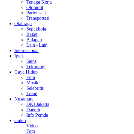
Tenaga Kerja
Otomotif
Pariwisata
Transportasi
Olahraga
Sepakbola
Raket
Balapan
Lain - Lain
Internasional
Iptek
Sains
Teknologi
Gaya Hidup
Film
Musik
Selebritis
Trend
Nusantara
DKI Jakarta
Daerah
Info Pemda
Galeri
Video
Foto