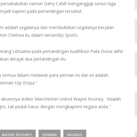
n persahabatan namun Garry Cahill menganggap serius laga
menjadi kapten pada pertandingan tersebut.
um adalah segalanya dan membuktikan segalanya berjalan
ten Chelsea itu dalam lamanSky Sports.
tang Lithuania pada pertandingan kualifikasi Piala Dunia akhir
an derajat dua pertandingan itu.
a semua dalam melawan para pemain ini dan ini adalah
pemain top Eropa."
at absennya striker Manchester United Wayne Rooney. "Adalah
ris, tak peduli harus dengan mengkapteni negara anda,"
WAYNE ROONEY
JERMAN
INGGRIS