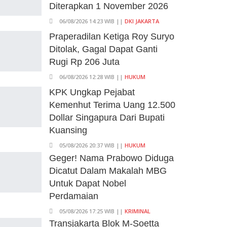
Diterapkan 1 November 2026
06/08/2026 14:23 WIB ||
DKI JAKARTA
Praperadilan Ketiga Roy Suryo
Ditolak, Gagal Dapat Ganti
Rugi Rp 206 Juta
06/08/2026 12:28 WIB ||
HUKUM
KPK Ungkap Pejabat
Kemenhut Terima Uang 12.500
Dollar Singapura Dari Bupati
Kuansing
05/08/2026 20:37 WIB ||
HUKUM
Geger! Nama Prabowo Diduga
Dicatut Dalam Makalah MBG
Untuk Dapat Nobel
Perdamaian
05/08/2026 17:25 WIB ||
KRIMINAL
Transjakarta Blok M-Soetta