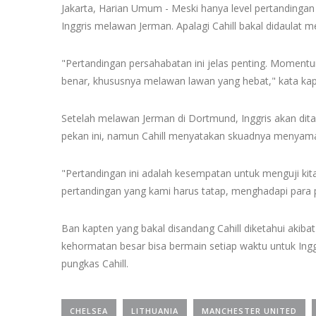
Jakarta, Harian Umum - Meski hanya level pertandinga
Inggris melawan Jerman. Apalagi Cahill bakal didaulat 
"Pertandingan persahabatan ini jelas penting. Moment
benar, khususnya melawan lawan yang hebat," kata kap
Setelah melawan Jerman di Dortmund, Inggris akan ditan
pekan ini, namun Cahill menyatakan skuadnya menyamak
"Pertandingan ini adalah kesempatan untuk menguji kit
pertandingan yang kami harus tatap, menghadapi para 
Ban kapten yang bakal disandang Cahill diketahui akib
kehormatan besar bisa bermain setiap waktu untuk Ingg
pungkas Cahill.
CHELSEA
LITHUANIA
MANCHESTER UNITED