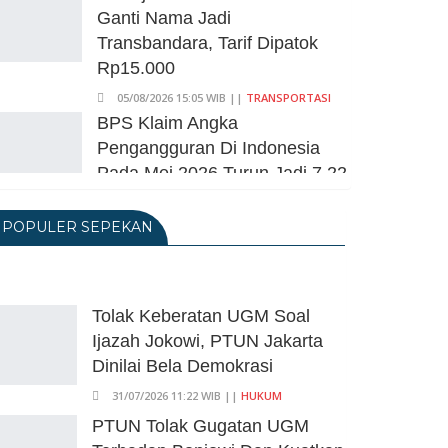
Ganti Nama Jadi
Transbandara, Tarif Dipatok
Rp15.000
05/08/2026 15:05 WIB ||
TRANSPORTASI
BPS Klaim Angka
Pengangguran Di Indonesia
Pada Mei 2026 Turun Jadi 7,22
Juta Orang
POPULER SEPEKAN
05/08/2026 13:45 WIB ||
TENAGA KERJA
Kuartal II-2026, Ekonomi RI
Tumbuh 5,29 Persen, Sektor
Pertambangan Alami Kontraksi
Tolak Keberatan UGM Soal
05/08/2026 13:16 WIB ||
MAKRO/MIKRO
Ijazah Jokowi, PTUN Jakarta
Peluncuran Buku Dan
Dinilai Bela Demokrasi
Simposium Nasional Nusantara
31/07/2026 11:22 WIB ||
HUKUM
Centre Hasilkan Maklumat
PTUN Tolak Gugatan UGM
Merdeka Barat