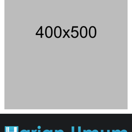
Jenderal Dudung Pimpin Peluncuran
Buku Dan Diskusi UU Perekonomian
Nasional
03/08/2026 18:31 WIB ||
PENDIDIKAN
Geger! Nama Prabowo Diduga Dicatut
Dalam Makalah MBG Untuk Dapat
Nobel Perdamaian
05/08/2026 17:25 WIB ||
KRIMINAL
Analis: Pembalasan Iran Jika
Infrastruktur Energinya Diserang Bisa
Guncang Ekonomi Global
01/08/2026 22:09 WIB ||
DKI JAKARTA
Untung KAI Turun Tajam, Terbebani
Kereta Cepat Jakarta-Bandung
02/08/2026 21:26 WIB ||
TRANSPORTASI