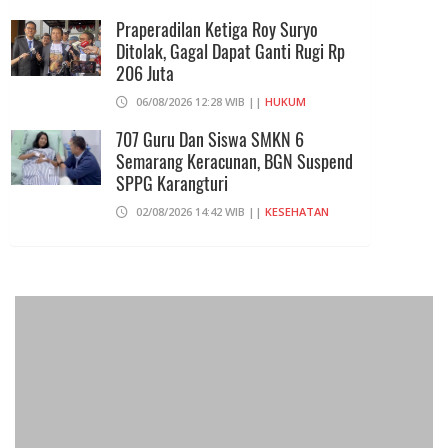
Praperadilan Ketiga Roy Suryo
Ditolak, Gagal Dapat Ganti Rugi Rp
206 Juta
06/08/2026 12:28 WIB ||
HUKUM
707 Guru Dan Siswa SMKN 6
Semarang Keracunan, BGN Suspend
SPPG Karangturi
02/08/2026 14:42 WIB ||
KESEHATAN
Peluncuran Buku Dan Simposium
Nasional Nusantara Centre Hasilkan
Maklumat Merdeka Barat
04/08/2026 22:54 WIB ||
MAKRO/MIKRO
Eksepsinya Diterima Hakim, Dokter
Tifa Praperadilankan Kejaksaan
04/08/2026 18:37 WIB ||
HUKUM