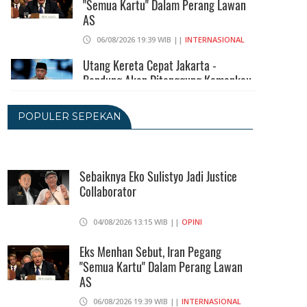
"Semua Kartu" Dalam Perang Lawan
AS
06/08/2026 19:39 WIB ||
INTERNASIONAL
Utang Kereta Cepat Jakarta -
Bandung Akan Ditanggung Kemenkeu
06/08/2026 19:02 WIB ||
KEUANGAN
POPULER SEPEKAN
Ratusan Senjata Api Dan Narkoba
Ditemukan Di Ruang Kepala Yayasan
Sekolah Di Jaksel
Sebaiknya Eko Sulistyo Jadi Justice
Collaborator
06/08/2026 17:40 WIB ||
DKI JAKARTA
Ditunda, Pajak Untuk Pedagang
04/08/2026 13:15 WIB ||
OPINI
Online Baru Diterapkan 1 November
2026
Eks Menhan Sebut, Iran Pegang
"Semua Kartu" Dalam Perang Lawan
06/08/2026 14:23 WIB ||
DKI JAKARTA
AS
06/08/2026 19:39 WIB ||
INTERNASIONAL