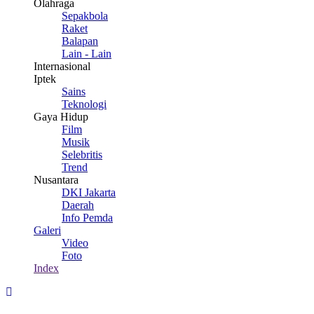
Olahraga
Sepakbola
Raket
Balapan
Lain - Lain
Internasional
Iptek
Sains
Teknologi
Gaya Hidup
Film
Musik
Selebritis
Trend
Nusantara
DKI Jakarta
Daerah
Info Pemda
Galeri
Video
Foto
Index