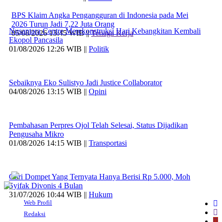
BPS Klaim Angka Pengangguran di Indonesia pada Mei
2026 Turun Jadi 7,22 Juta Orang
Nusantara Centre Merekonstruksi Hari Kebangkitan Kembali
05/08/2026 13:45 WIB ||
Tenaga Kerja
Ekopol Pancasila
01/08/2026 12:26 WIB ||
Politik
Sebaiknya Eko Sulistyo Jadi Justice Collaborator
04/08/2026 13:15 WIB ||
Opini
Pembahasan Perpres Ojol Telah Selesai, Status Dijadikan
Pengusaha Mikro
01/08/2026 14:15 WIB ||
Transportasi
Curi Dompet Yang Ternyata Hanya Berisi Rp 5.000, Moh
Syifak Divonis 4 Bulan
31/07/2026 10:44 WIB ||
Hukum
Web Profil
Redaksi