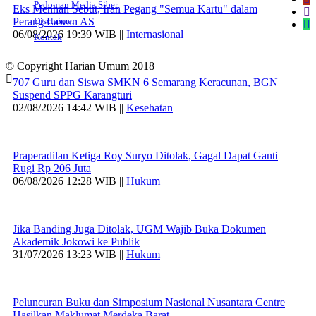
Pedoman Media Siber
Eks Menhan Sebut, Iran Pegang "Semua Kartu" dalam
Perang Lawan AS
Disclaimer
06/08/2026 19:39 WIB ||
Internasional
Kontak
© Copyright Harian Umum 2018
707 Guru dan Siswa SMKN 6 Semarang Keracunan, BGN
Suspend SPPG Karangturi
02/08/2026 14:42 WIB ||
Kesehatan
Praperadilan Ketiga Roy Suryo Ditolak, Gagal Dapat Ganti
Rugi Rp 206 Juta
06/08/2026 12:28 WIB ||
Hukum
Jika Banding Juga Ditolak, UGM Wajib Buka Dokumen
Akademik Jokowi ke Publik
31/07/2026 13:23 WIB ||
Hukum
Peluncuran Buku dan Simposium Nasional Nusantara Centre
Hasilkan Maklumat Merdeka Barat