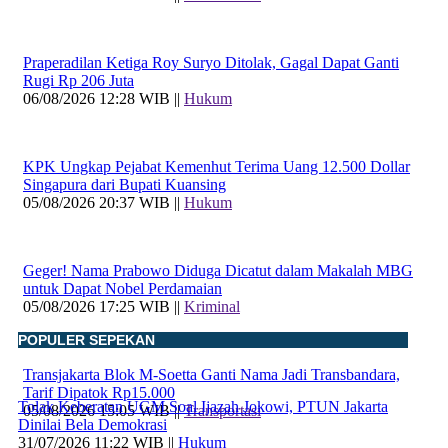
Praperadilan Ketiga Roy Suryo Ditolak, Gagal Dapat Ganti
Rugi Rp 206 Juta
06/08/2026 12:28 WIB ||
Hukum
KPK Ungkap Pejabat Kemenhut Terima Uang 12.500 Dollar
Singapura dari Bupati Kuansing
05/08/2026 20:37 WIB ||
Hukum
Geger! Nama Prabowo Diduga Dicatut dalam Makalah MBG
untuk Dapat Nobel Perdamaian
05/08/2026 17:25 WIB ||
Kriminal
POPULER SEPEKAN
Transjakarta Blok M-Soetta Ganti Nama Jadi Transbandara,
Tarif Dipatok Rp15.000
Tolak Keberatan UGM Soal Ijazah Jokowi, PTUN Jakarta
05/08/2026 15:05 WIB ||
Transportasi
Dinilai Bela Demokrasi
31/07/2026 11:22 WIB ||
Hukum