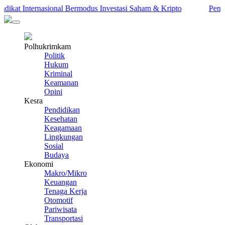
at Internasional Bermodus Investasi Saham & Kripto
Pengamat 
Polhukrimkam
Politik
Hukum
Kriminal
Keamanan
Opini
Kesra
Pendidikan
Kesehatan
Keagamaan
Lingkungan
Sosial
Budaya
Ekonomi
Makro/Mikro
Keuangan
Tenaga Kerja
Otomotif
Pariwisata
Transportasi