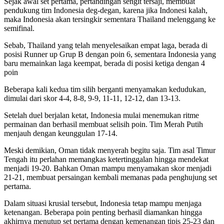
Sejak awal set pertama, pertandingan sengit tersaji, membuat
pendukung tim Indonesia deg-degan, karena jika Indonesi kalah,
maka Indonesia akan tersingkir sementara Thailand melenggang ke
semifinal.
Sebab, Thailand yang telah menyelesaikan empat laga, berada di
posisi Runner up Grup B dengan poin 6, sementara Indonesia yang
baru memainkan laga keempat, berada di posisi ketiga dengan 4
poin
Beberapa kali kedua tim silih berganti menyamakan kedudukan,
dimulai dari skor 4-4, 8-8, 9-9, 11-11, 12-12, dan 13-13.
Setelah duel berjalan ketat, Indonesia mulai menemukan ritme
permainan dan berhasil membuat selisih poin. Tim Merah Putih
menjauh dengan keunggulan 17-14.
Meski demikian, Oman tidak menyerah begitu saja. Tim asal Timur
Tengah itu perlahan memangkas ketertinggalan hingga mendekat
menjadi 19-20. Bahkan Oman mampu menyamakan skor menjadi
21-21, membuat persaingan kembali memanas pada penghujung set
pertama.
Dalam situasi krusial tersebut, Indonesia tetap mampu menjaga
ketenangan. Beberapa poin penting berhasil diamankan hingga
akhirnya menutup set pertama dengan kemenangan tipis 25-23 dan