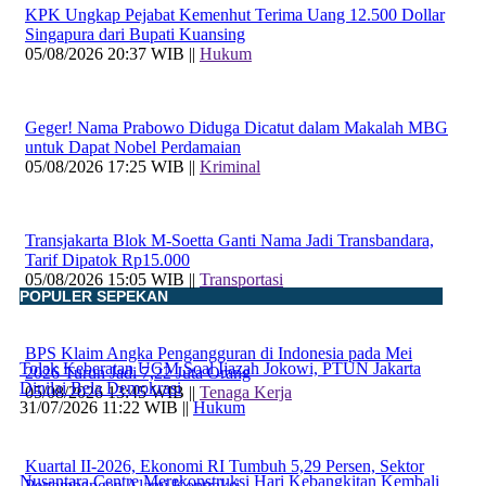
KPK Ungkap Pejabat Kemenhut Terima Uang 12.500 Dollar
Singapura dari Bupati Kuansing
05/08/2026 20:37 WIB ||
Hukum
Geger! Nama Prabowo Diduga Dicatut dalam Makalah MBG
untuk Dapat Nobel Perdamaian
05/08/2026 17:25 WIB ||
Kriminal
Transjakarta Blok M-Soetta Ganti Nama Jadi Transbandara,
Tarif Dipatok Rp15.000
05/08/2026 15:05 WIB ||
Transportasi
POPULER SEPEKAN
BPS Klaim Angka Pengangguran di Indonesia pada Mei
Tolak Keberatan UGM Soal Ijazah Jokowi, PTUN Jakarta
2026 Turun Jadi 7,22 Juta Orang
Dinilai Bela Demokrasi
05/08/2026 13:45 WIB ||
Tenaga Kerja
31/07/2026 11:22 WIB ||
Hukum
Kuartal II-2026, Ekonomi RI Tumbuh 5,29 Persen, Sektor
Nusantara Centre Merekonstruksi Hari Kebangkitan Kembali
Pertambangan Alami Kontraksi