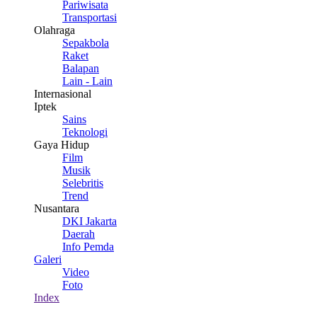
Pariwisata
Transportasi
Olahraga
Sepakbola
Raket
Balapan
Lain - Lain
Internasional
Iptek
Sains
Teknologi
Gaya Hidup
Film
Musik
Selebritis
Trend
Nusantara
DKI Jakarta
Daerah
Info Pemda
Galeri
Video
Foto
Index