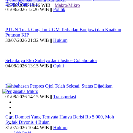
Ekopol Pancasila
05/08/2026 13:16 WIB ||
Makro/Mikro
01/08/2026 12:26 WIB ||
Politik
PTUN Tolak Gugatan UGM Terhadap Bonjowi dan Kuatkan
Putusan KIP
30/07/2026 21:32 WIB ||
Hukum
Sebaiknya Eko Sulistyo Jadi Justice Collaborator
04/08/2026 13:15 WIB ||
Opini
Pembahasan Perpres Ojol Telah Selesai, Status Dijadikan
Pengusaha Mikro
01/08/2026 14:15 WIB ||
Transportasi
Curi Dompet Yang Ternyata Hanya Berisi Rp 5.000, Moh
Syifak Divonis 4 Bulan
31/07/2026 10:44 WIB ||
Hukum
Web Profil