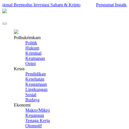
nal Bermodus Investasi Saham & Kripto
Pengamat Ingatkan Prab
Polhukrimkam
Politik
Hukum
Kriminal
Keamanan
Opini
Kesra
Pendidikan
Kesehatan
Keagamaan
Lingkungan
Sosial
Budaya
Ekonomi
Makro/Mikro
Keuangan
Tenaga Kerja
Otomotif