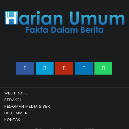
Curi Dompet Yang Ternyata
Hanya Berisi Rp 5.000, Moh
Syifak Divonis 4 Bulan
31/07/2026 10:44 WIB ||
HUKUM
707 Guru Dan Siswa SMKN 6
Semarang Keracunan, BGN
Suspend SPPG Karangturi
02/08/2026 14:42 WIB ||
KESEHATAN
Jika Banding Juga Ditolak,
UGM Wajib Buka Dokumen
Akademik Jokowi Ke Publik
31/07/2026 13:23 WIB ||
HUKUM
WEB PROFIL
REDAKSI
Peluncuran Buku Dan
PEDOMAN MEDIA SIBER
Simposium Nasional Nusantara
DISCLAIMER
Centre Hasilkan Maklumat
KONTAK
Merdeka Barat