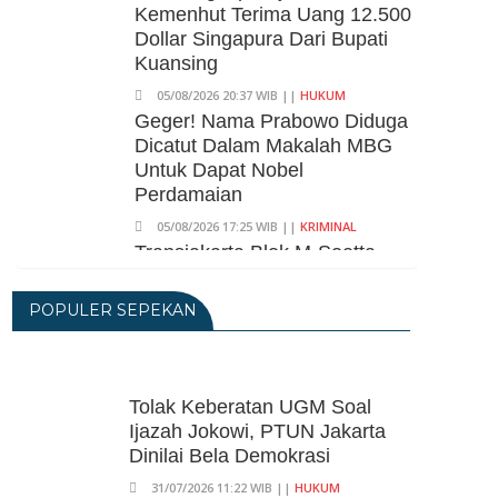
Kemenhut Terima Uang 12.500
Dollar Singapura Dari Bupati
Kuansing
05/08/2026 20:37 WIB ||
HUKUM
Geger! Nama Prabowo Diduga
Dicatut Dalam Makalah MBG
Untuk Dapat Nobel
Perdamaian
05/08/2026 17:25 WIB ||
KRIMINAL
Transjakarta Blok M-Soetta
Ganti Nama Jadi
Transbandara, Tarif Dipatok
POPULER SEPEKAN
Rp15.000
05/08/2026 15:05 WIB ||
TRANSPORTASI
BPS Klaim Angka
Tolak Keberatan UGM Soal
Pengangguran Di Indonesia
Ijazah Jokowi, PTUN Jakarta
Pada Mei 2026 Turun Jadi 7,22
Dinilai Bela Demokrasi
Juta Orang
31/07/2026 11:22 WIB ||
HUKUM
05/08/2026 13:45 WIB ||
TENAGA KERJA