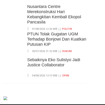
Kuartal II-2026, Ekonomi RI
Nusantara Centre
Tumbuh 5,29 Persen, Sektor
Merekonstruksi Hari
Pertambangan Alami Kontraksi
Kebangkitan Kembali Ekopol
05/08/2026 13:16 WIB ||
MAKRO/MIKRO
Pancasila
01/08/2026 12:26 WIB ||
POLITIK
PTUN Tolak Gugatan UGM
Terhadap Bonjowi Dan Kuatkan
Putusan KIP
30/07/2026 21:32 WIB ||
HUKUM
Sebaiknya Eko Sulistyo Jadi
Justice Collaborator
04/08/2026 13:15 WIB ||
OPINI
Pembahasan Perpres Ojol
Telah Selesai, Status Dijadikan
Pengusaha Mikro
01/08/2026 14:15 WIB ||
TRANSPORTASI