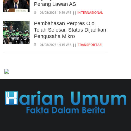
Perang Lawan AS
06/08/2026 19:39 WIB ||
INTERNASIONAL
Pembahasan Perpres Ojol
Telah Selesai, Status Dijadikan
Pengusaha Mikro
01/08/2026 14:15 WIB ||
TRANSPORTASI
707 Guru Dan Siswa SMKN 6
Semarang Keracunan, BGN
Suspend SPPG Karangturi
02/08/2026 14:42 WIB ||
KESEHATAN
Praperadilan Ketiga Roy Suryo
Ditolak, Gagal Dapat Ganti
Rugi Rp 206 Juta
06/08/2026 12:28 WIB ||
HUKUM
Peluncuran Buku Dan
Simposium Nasional Nusantara