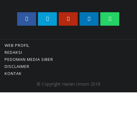
Centre Hasilkan Maklumat
Merdeka Barat
04/08/2026 22:54 WIB ||
MAKRO/MIKRO
Eksepsinya Diterima Hakim,
Dokter Tifa Praperadilankan
Kejaksaan
WEB PROFIL
04/08/2026 18:37 WIB ||
HUKUM
REDAKSI
Jenderal Dudung Pimpin
PEDOMAN MEDIA SIBER
Peluncuran Buku Dan Diskusi
DISCLAIMER
UU Perekonomian Nasional
KONTAK
03/08/2026 18:31 WIB ||
PENDIDIKAN
© Copyright Harian Umum 2018
Analis: Pembalasan Iran Jika
Infrastruktur Energinya
Diserang Bisa Guncang
Ekonomi Global
01/08/2026 22:09 WIB ||
DKI JAKARTA