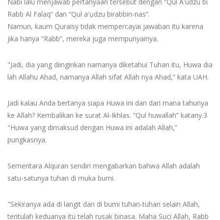
Nabi lalu menjawab pertanyaan tersebut dengan “Qul A'udzu bi
Rabb Al Falaq” dan “Qul a'ụdzu birabbin-nas”.
Namun, kaum Quraisy tidak mempercayai jawaban itu karena
jika hanya “Rabb”, mereka juga mempunyainya.
"Jadi, dia yang diinginkan namanya diketahui Tuhan itu, Huwa dia
lah Allahu Ahad, namanya Allah sifat Allah nya Ahad,” kata UAH.
Jadi kalau Anda bertanya siapa Huwa ini dan dari mana tahunya
ke Allah? Kembalikan ke surat Al-Ikhlas. “Qul huwallah” katany.3
"Huwa yang dimaksud dengan Huwa ini adalah Allah,”
pungkasnya.
Sementara Alquran sendiri mengabarkan bahwa Allah adalah
satu-satunya tuhan di muka bumi.
"Sekiranya ada di langit dan di bumi tuhan-tuhan selain Allah,
tentulah keduanya itu telah rusak binasa. Maha Suci Allah, Rabb