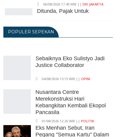
06/08/2026 17:40 WIB ||
DKI JAKARTA
Ditunda, Pajak Untuk
Pedagang Online Baru
Diterapkan 1 November 2026
POPULER SEPEKAN
06/08/2026 14:23 WIB ||
DKI JAKARTA
Praperadilan Ketiga Roy Suryo
Ditolak, Gagal Dapat Ganti
Rugi Rp 206 Juta
Sebaiknya Eko Sulistyo Jadi
Justice Collaborator
06/08/2026 12:28 WIB ||
HUKUM
KPK Ungkap Pejabat
04/08/2026 13:15 WIB ||
OPINI
Kemenhut Terima Uang 12.500
Dollar Singapura Dari Bupati
Nusantara Centre
Kuansing
Merekonstruksi Hari
Kebangkitan Kembali Ekopol
05/08/2026 20:37 WIB ||
HUKUM
Pancasila
01/08/2026 12:26 WIB ||
POLITIK
Eks Menhan Sebut, Iran
Pegang "Semua Kartu" Dalam