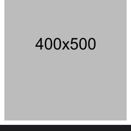
Suspend SPPG Karangturi
02/08/2026 14:42 WIB ||
KESEHATAN
Jika Banding Juga Ditolak,
UGM Wajib Buka Dokumen
Akademik Jokowi Ke Publik
31/07/2026 13:23 WIB ||
HUKUM
Praperadilan Ketiga Roy Suryo
Ditolak, Gagal Dapat Ganti
Rugi Rp 206 Juta
06/08/2026 12:28 WIB ||
HUKUM
Jaksa KPK Limpahkan Kasus
Korupsi Kuota Haji Ke
Pengadilan Tipikor
31/07/2026 18:56 WIB ||
HUKUM
Peluncuran Buku Dan
Simposium Nasional Nusantara
Centre Hasilkan Maklumat