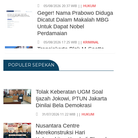
05/08/2026 20:37 WIB ||
HUKUM
Geger! Nama Prabowo Diduga
Dicatut Dalam Makalah MBG
Untuk Dapat Nobel
Perdamaian
05/08/2026 17:25 WIB ||
KRIMINAL
Transjakarta Blok M-Soetta
Ganti Nama Jadi
Transbandara, Tarif Dipatok
POPULER SEPEKAN
Rp15.000
05/08/2026 15:05 WIB ||
TRANSPORTASI
BPS Klaim Angka
Tolak Keberatan UGM Soal
Pengangguran Di Indonesia
Ijazah Jokowi, PTUN Jakarta
Pada Mei 2026 Turun Jadi 7,22
Dinilai Bela Demokrasi
Juta Orang
31/07/2026 11:22 WIB ||
HUKUM
05/08/2026 13:45 WIB ||
TENAGA KERJA
Kuartal II-2026, Ekonomi RI
Nusantara Centre
Tumbuh 5,29 Persen, Sektor
Merekonstruksi Hari
Pertambangan Alami Kontraksi