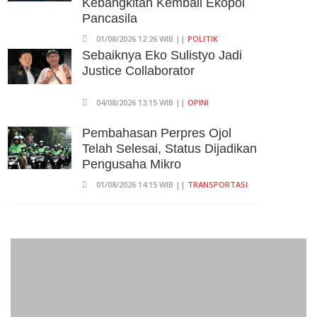
Kebangkitan Kembali Ekopol
05/08/2026 13:16 WIB ||
MAKRO/MIKRO
Pancasila
01/08/2026 12:26 WIB ||
POLITIK
Sebaiknya Eko Sulistyo Jadi
Justice Collaborator
04/08/2026 13:15 WIB ||
OPINI
Pembahasan Perpres Ojol
Telah Selesai, Status Dijadikan
Pengusaha Mikro
01/08/2026 14:15 WIB ||
TRANSPORTASI
Curi Dompet Yang Ternyata
Hanya Berisi Rp 5.000, Moh
Syifak Divonis 4 Bulan
31/07/2026 10:44 WIB ||
HUKUM
707 Guru Dan Siswa SMKN 6
Semarang Keracunan, BGN