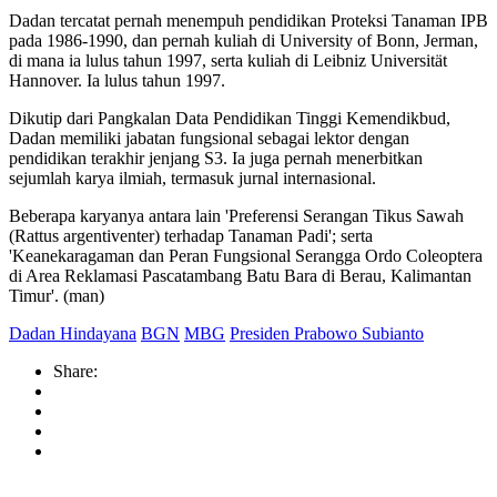
Dadan tercatat pernah menempuh pendidikan Proteksi Tanaman IPB
pada 1986-1990, dan pernah kuliah di University of Bonn, Jerman,
di mana ia lulus tahun 1997, serta kuliah di Leibniz Universität
Hannover. Ia lulus tahun 1997.
Dikutip dari Pangkalan Data Pendidikan Tinggi Kemendikbud,
Dadan memiliki jabatan fungsional sebagai lektor dengan
pendidikan terakhir jenjang S3. Ia juga pernah menerbitkan
sejumlah karya ilmiah, termasuk jurnal internasional.
Beberapa karyanya antara lain 'Preferensi Serangan Tikus Sawah
(Rattus argentiventer) terhadap Tanaman Padi'; serta
'Keanekaragaman dan Peran Fungsional Serangga Ordo Coleoptera
di Area Reklamasi Pascatambang Batu Bara di Berau, Kalimantan
Timur'. (man)
Dadan Hindayana
BGN
MBG
Presiden Prabowo Subianto
Share: