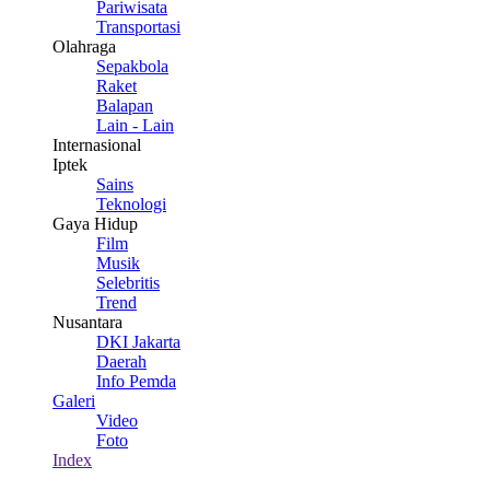
Pariwisata
Transportasi
Olahraga
Sepakbola
Raket
Balapan
Lain - Lain
Internasional
Iptek
Sains
Teknologi
Gaya Hidup
Film
Musik
Selebritis
Trend
Nusantara
DKI Jakarta
Daerah
Info Pemda
Galeri
Video
Foto
Index