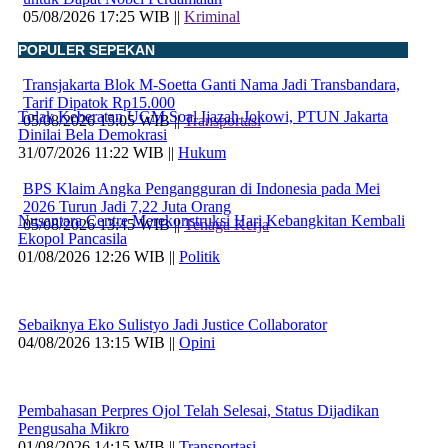
05/08/2026 17:25 WIB ||
Kriminal
POPULER SEPEKAN
Transjakarta Blok M-Soetta Ganti Nama Jadi Transbandara,
Tarif Dipatok Rp15.000
Tolak Keberatan UGM Soal Ijazah Jokowi, PTUN Jakarta
05/08/2026 15:05 WIB ||
Transportasi
Dinilai Bela Demokrasi
31/07/2026 11:22 WIB ||
Hukum
BPS Klaim Angka Pengangguran di Indonesia pada Mei
2026 Turun Jadi 7,22 Juta Orang
Nusantara Centre Merekonstruksi Hari Kebangkitan Kembali
05/08/2026 13:45 WIB ||
Tenaga Kerja
Ekopol Pancasila
01/08/2026 12:26 WIB ||
Politik
Sebaiknya Eko Sulistyo Jadi Justice Collaborator
04/08/2026 13:15 WIB ||
Opini
Pembahasan Perpres Ojol Telah Selesai, Status Dijadikan
Pengusaha Mikro
01/08/2026 14:15 WIB ||
Transportasi