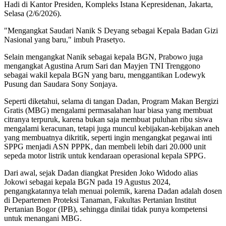
Hadi di Kantor Presiden, Kompleks Istana Kepresidenan, Jakarta,
Selasa (2/6/2026).
"Mengangkat Saudari Nanik S Deyang sebagai Kepala Badan Gizi
Nasional yang baru," imbuh Prasetyo.
Selain mengangkat Nanik sebagai kepala BGN, Prabowo juga
mengangkat Agustina Arum Sari dan Mayjen TNI Trenggono
sebagai wakil kepala BGN yang baru, menggantikan Lodewyk
Pusung dan Saudara Sony Sonjaya.
Seperti diketahui, selama di tangan Dadan, Program Makan Bergizi
Gratis (MBG) mengalami permasalahan luar biasa yang membuat
citranya terpuruk, karena bukan saja membuat puluhan ribu siswa
mengalami keracunan, tetapi juga muncul kebijakan-kebijakan aneh
yang membuatnya dikritik, seperti ingin mengangkat pegawai inti
SPPG menjadi ASN PPPK, dan membeli lebih dari 20.000 unit
sepeda motor listrik untuk kendaraan operasional kepala SPPG.
Dari awal, sejak Dadan diangkat Presiden Joko Widodo alias
Jokowi sebagai kepala BGN pada 19 Agustus 2024,
pengangkatannya telah menuai polemik, karena Dadan adalah dosen
di Departemen Proteksi Tanaman, Fakultas Pertanian Institut
Pertanian Bogor (IPB), sehingga dinilai tidak punya kompetensi
untuk menangani MBG.