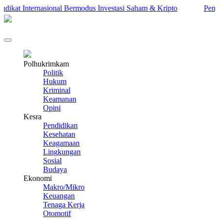
at Internasional Bermodus Investasi Saham & Kripto
Pengamat 
Polhukrimkam
Politik
Hukum
Kriminal
Keamanan
Opini
Kesra
Pendidikan
Kesehatan
Keagamaan
Lingkungan
Sosial
Budaya
Ekonomi
Makro/Mikro
Keuangan
Tenaga Kerja
Otomotif