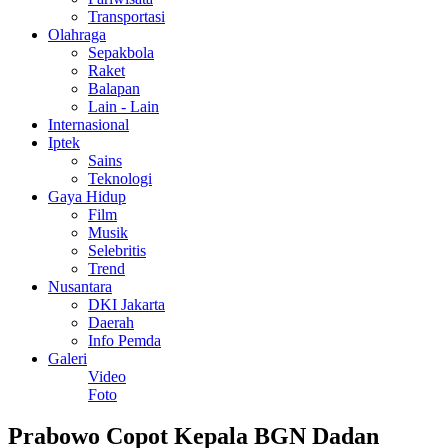
Transportasi
Olahraga
Sepakbola
Raket
Balapan
Lain - Lain
Internasional
Iptek
Sains
Teknologi
Gaya Hidup
Film
Musik
Selebritis
Trend
Nusantara
DKI Jakarta
Daerah
Info Pemda
Galeri
Video
Foto
Prabowo Copot Kepala BGN Dadan