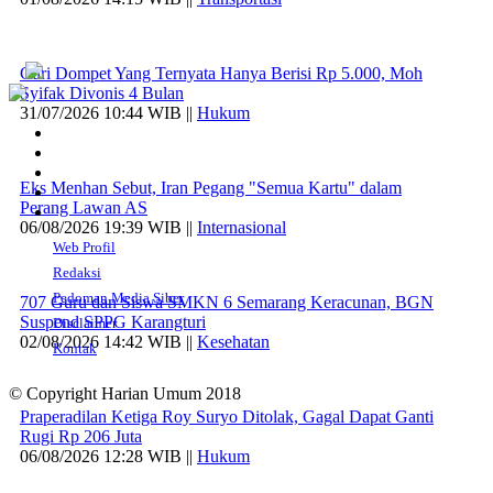
Curi Dompet Yang Ternyata Hanya Berisi Rp 5.000, Moh
Syifak Divonis 4 Bulan
31/07/2026 10:44 WIB ||
Hukum
Eks Menhan Sebut, Iran Pegang "Semua Kartu" dalam
Perang Lawan AS
06/08/2026 19:39 WIB ||
Internasional
Web Profil
Redaksi
Pedoman Media Siber
707 Guru dan Siswa SMKN 6 Semarang Keracunan, BGN
Suspend SPPG Karangturi
Disclaimer
02/08/2026 14:42 WIB ||
Kesehatan
Kontak
© Copyright Harian Umum 2018
Praperadilan Ketiga Roy Suryo Ditolak, Gagal Dapat Ganti
Rugi Rp 206 Juta
06/08/2026 12:28 WIB ||
Hukum